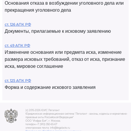
Основания отказа в возбуждении уголовного дела или
прекращения уголовного дела
ст. 126 АПК РФ
Документы, прилагаемые к исковому заявлению
ст. 49 АПК РФ
Изменение основания или предмета иска, изменение
размера исковых требований, отказ от иска, признание
иска, мировое соглашение
ст. 125 АПК РФ
Форма и содержание искового заявления
(c) 2015-2026 ЮИС Легалакт
Юридическая информационная система "Легалакт - законы, кодексы и нормативно-
правовые акты Российской Федерации"
ООО "Инфра-Бит", г. Москва.
телефон +7 (910) 050-65-67
электронная почта: info@legalacts.ru