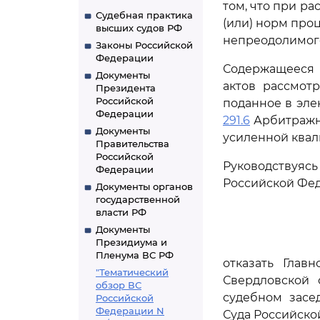
том, что при р
Судебная практика
(или) норм про
высших судов РФ
непреодолимого
Законы Российской
Федерации
Содержащееся 
Документы
актов рассмот
Президента
Российской
поданное в эле
Федерации
291.6
Арбитражно
Документы
усиленной ква
Правительства
Российской
Руководствуя
Федерации
Российской Фед
Документы органов
государственной
власти РФ
Документы
Президиума и
Пленума ВС РФ
отказать Глав
"Тематический
Свердловской 
обзор ВС
судебном засе
Российской
Федерации N
Суда Российско