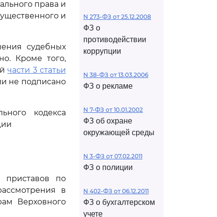
ального права и
существенного и
N 273-ФЗ от 25.12.2008
ФЗ о
противодействии
нения судебных
коррупции
о. Кроме того,
ий
части 3 статьи
N 38-ФЗ от 13.03.2006
и не подписано
ФЗ о рекламе
N 7-ФЗ от 10.01.2002
ьного кодекса
ФЗ об охране
ции
окружающей среды
N 3-ФЗ от 07.02.2011
ФЗ о полиции
х приставов по
рассмотрения в
N 402-ФЗ от 06.12.2011
рам Верховного
ФЗ о бухгалтерском
учете