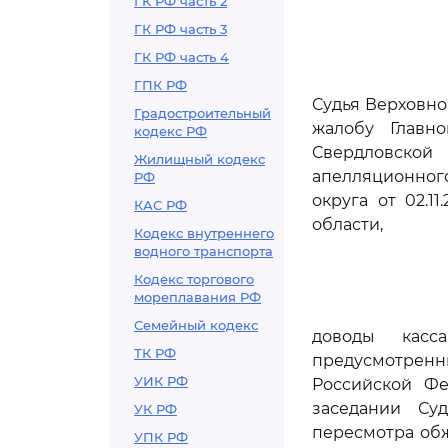
ГК РФ часть 2
ГК РФ часть 3
ГК РФ часть 4
ГПК РФ
Судья Верховно
Градостроительный
жалобу Главн
кодекс РФ
Свердловско
Жилищный кодекс
апелляционного
РФ
округа от 02.1
КАС РФ
области,
Кодекс внутреннего
водного транспорта
Кодекс торгового
мореплавания РФ
Семейный кодекс
доводы касс
ТК РФ
предусмотрен
УИК РФ
Российской Фе
заседании Су
УК РФ
пересмотра обж
УПК РФ