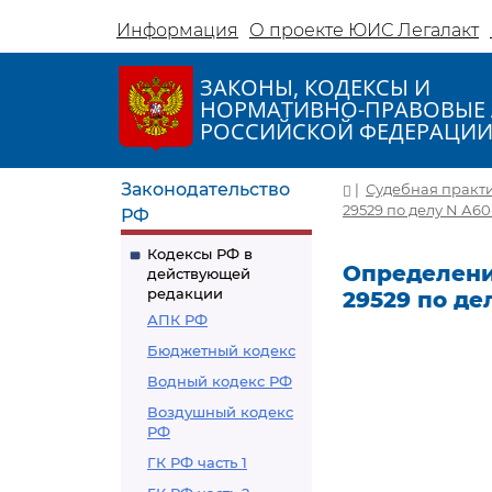
Информация
О проекте ЮИС Легалакт
ЗАКОНЫ, КОДЕКСЫ И
НОРМАТИВНО-ПРАВОВЫЕ 
РОССИЙСКОЙ ФЕДЕРАЦИ
Законодательство
|
Судебная практ
29529 по делу N А60
РФ
Кодексы РФ в
Определение
действующей
редакции
29529 по де
АПК РФ
Бюджетный кодекс
Водный кодекс РФ
Воздушный кодекс
РФ
ГК РФ часть 1