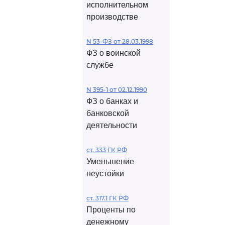
исполнительном
производстве
N 53-ФЗ от 28.03.1998
ФЗ о воинской
службе
N 395-1 от 02.12.1990
ФЗ о банках и
банковской
деятельности
ст. 333 ГК РФ
Уменьшение
неустойки
ст. 317.1 ГК РФ
Проценты по
денежному