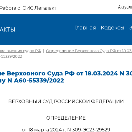
Актуал
Работа с ЮИС Легалакт
Главная
Кодексы
АКТЫ
И
ика высших судов РФ
|
Определение Верховного Суда РФ от 18.03.
-55339/2022
 Верховного Суда РФ от 18.03.2024 N 3
лу N А60-55339/2022
ВЕРХОВНЫЙ СУД РОССИЙСКОЙ ФЕДЕРАЦИИ
ОПРЕДЕЛЕНИЕ
от 18 марта 2024 г. N 309-ЭС23-29529