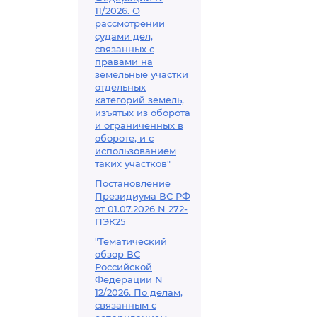
11/2026. О
рассмотрении
судами дел,
связанных с
правами на
земельные участки
отдельных
категорий земель,
изъятых из оборота
и ограниченных в
обороте, и с
использованием
таких участков"
Постановление
Президиума ВС РФ
от 01.07.2026 N 272-
ПЭК25
"Тематический
обзор ВС
Российской
Федерации N
12/2026. По делам,
связанным с