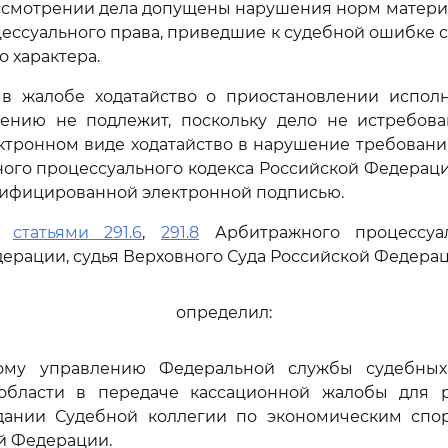
ассмотрении дела допущены нарушения норм матери
цессуального права, приведшие к судебной ошибке 
 характера.
в жалобе ходатайство о приостановлении испол
рению не подлежит, поскольку дело не истребован
ктронном виде ходатайство в нарушение требован
го процессуального кодекса Российской Федераци
лифицированной электронной подписью.
сь
статьями 291.6
,
291.8
Арбитражного процессуал
ерации, судья Верховного Суда Российской Федера
определил:
ному управлению Федеральной службы судебны
области в передаче кассационной жалобы для 
дании Судебной коллегии по экономическим спо
й Федерации.