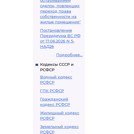
оспариванием
сделок, повлекших
переход права
собственности на
жилые помещения"
Постановление
Президиума ВС РФ
от 17.06.2026 N 5-
НАД26
Подробнее...
Кодексы СССР и
РСФСР
Водный кодекс
РСФСР
ГПК РСФСР
Гражданский
кодекс РСФСР
Жилищный кодекс
РСФСР
Земельный кодекс
РСФСР