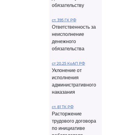
обязательству
ст. 395 ГК РФ
Ответственность за
неисполнение
денежного
обязательства
ст 20.25 КоАП РФ
Уклонение от
исполнения
административного
наказания
ст. 81 ТК РФ
Расторжение
трудового договора
по инициативе