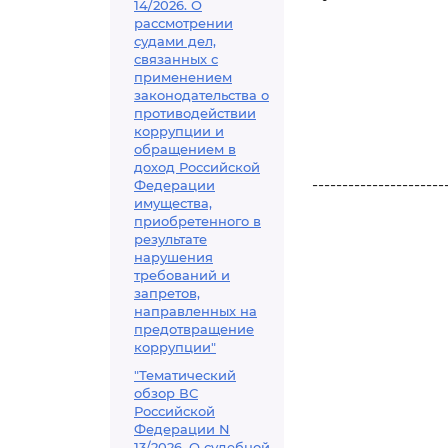
14/2026. О
рассмотрении
судами дел,
связанных с
применением
законодательства о
противодействии
коррупции и
обращением в
доход Российской
----------------------
Федерации
имущества,
приобретенного в
результате
нарушения
требований и
запретов,
направленных на
предотвращение
коррупции"
"Тематический
обзор ВС
Российской
Федерации N
13/2026. О судебной