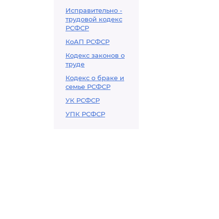
Исправительно -
трудовой кодекс
РСФСР
КоАП РСФСР
Кодекс законов о
труде
Кодекс о браке и
семье РСФСР
УК РСФСР
УПК РСФСР