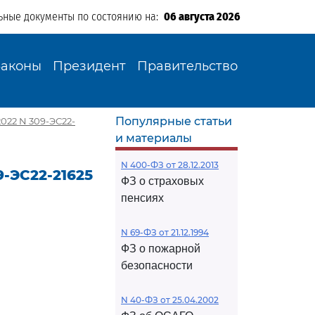
ьные документы по состоянию на:
06 августа 2026
Законы
Президент
Правительство
Популярные статьи
2022 N 309-ЭС22-
и материалы
N 400-ФЗ от 28.12.2013
9-ЭС22-21625
ФЗ о страховых
пенсиях
N 69-ФЗ от 21.12.1994
ФЗ о пожарной
безопасности
N 40-ФЗ от 25.04.2002