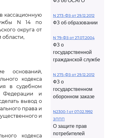
ФЗ об ОСАГО
ив кассационную
N 273-ФЗ от 29.12.2012
лужбы N 14 по
ФЗ об образовании
ского округа от
 области,
N 79-ФЗ от 27.07.2004
ФЗ о
государственной
гражданской службе
е оснований,
N 275-ФЗ от 29.12.2012
льного кодекса
ФЗ о
ния в судебном
государственном
й Федерации и
оборонном заказе
сделать вывод о
ального права и
N2300-1 от 07.02.1992
существенного и
ЗППП
О защите прав
потребителей
ьного кодекса