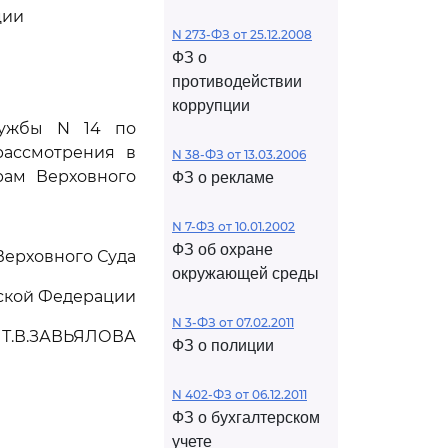
ции
N 273-ФЗ от 25.12.2008
ФЗ о
противодействии
коррупции
лужбы N 14 по
рассмотрения в
N 38-ФЗ от 13.03.2006
рам Верховного
ФЗ о рекламе
N 7-ФЗ от 10.01.2002
ФЗ об охране
Верховного Суда
окружающей среды
ской Федерации
N 3-ФЗ от 07.02.2011
Т.В.ЗАВЬЯЛОВА
ФЗ о полиции
N 402-ФЗ от 06.12.2011
ФЗ о бухгалтерском
учете