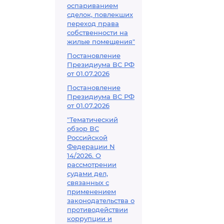
оспариванием
сделок, повлекших
переход права
собственности на
жилые помещения"
Постановление
Президиума ВС РФ
от 01.07.2026
Постановление
Президиума ВС РФ
от 01.07.2026
"Тематический
обзор ВС
Российской
Федерации N
14/2026. О
рассмотрении
судами дел,
связанных с
применением
законодательства о
противодействии
коррупции и