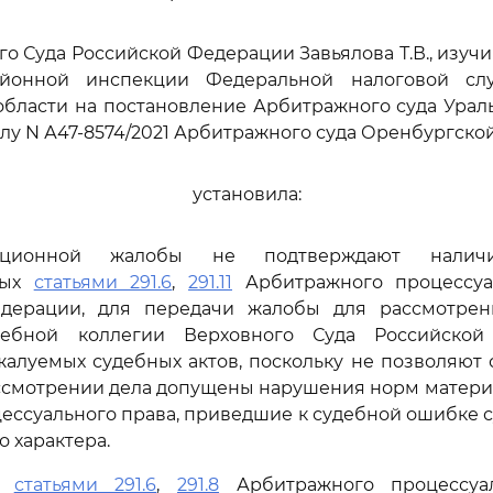
го Суда Российской Федерации Завьялова Т.В., изуч
йонной инспекции Федеральной налоговой с
бласти на постановление Арбитражного суда Ураль
елу N А47-8574/2021 Арбитражного суда Оренбургской
установила:
ационной жалобы не подтверждают наличи
ных
статьями 291.6
,
291.11
Арбитражного процессуа
дерации, для передачи жалобы для рассмотре
дебной коллегии Верховного Суда Российско
алуемых судебных актов, поскольку не позволяют 
ассмотрении дела допущены нарушения норм матери
цессуального права, приведшие к судебной ошибке 
 характера.
сь
статьями 291.6
,
291.8
Арбитражного процессуал