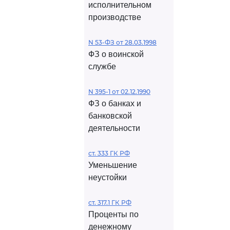
исполнительном
производстве
N 53-ФЗ от 28.03.1998
ФЗ о воинской
службе
N 395-1 от 02.12.1990
ФЗ о банках и
банковской
деятельности
ст. 333 ГК РФ
Уменьшение
неустойки
ст. 317.1 ГК РФ
Проценты по
денежному