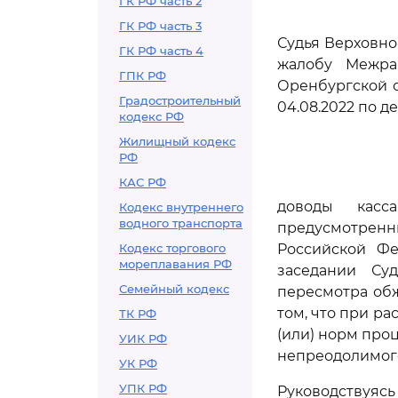
ГК РФ часть 2
ГК РФ часть 3
Судья Верховно
ГК РФ часть 4
жалобу Межра
ГПК РФ
Оренбургской о
Градостроительный
04.08.2022 по д
кодекс РФ
Жилищный кодекс
РФ
КАС РФ
доводы касс
Кодекс внутреннего
водного транспорта
предусмотрен
Кодекс торгового
Российской Фе
мореплавания РФ
заседании Су
Семейный кодекс
пересмотра обж
том, что при р
ТК РФ
(или) норм про
УИК РФ
непреодолимого
УК РФ
УПК РФ
Руководствуя