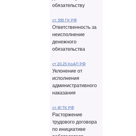
обязательству
ст. 395 ГК РФ
Ответственность за
неисполнение
денежного
обязательства
ст 20.25 КоАП РФ
Уклонение от
исполнения
административного
наказания
ст. 81 ТК РФ
Расторжение
трудового договора
по инициативе