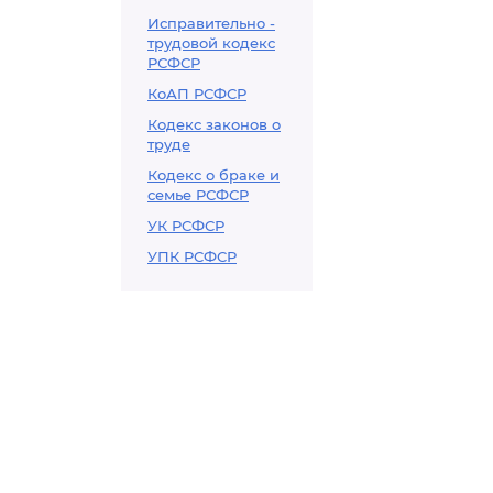
Исправительно -
трудовой кодекс
РСФСР
КоАП РСФСР
Кодекс законов о
труде
Кодекс о браке и
семье РСФСР
УК РСФСР
УПК РСФСР