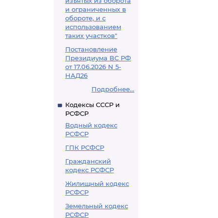
изъятых из оборота
и ограниченных в
обороте, и с
использованием
таких участков"
Постановление
Президиума ВС РФ
от 17.06.2026 N 5-
НАД26
Подробнее...
Кодексы СССР и
РСФСР
Водный кодекс
РСФСР
ГПК РСФСР
Гражданский
кодекс РСФСР
Жилищный кодекс
РСФСР
Земельный кодекс
РСФСР