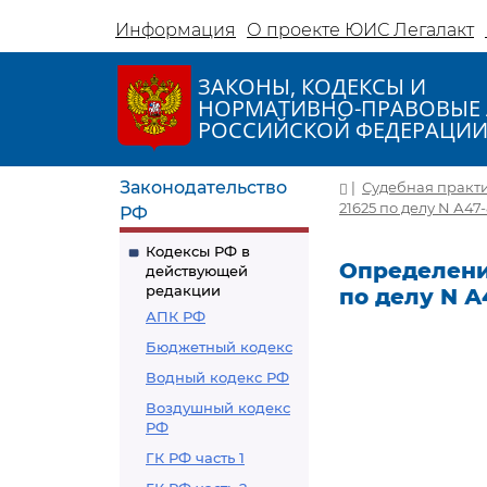
Информация
О проекте ЮИС Легалакт
ЗАКОНЫ, КОДЕКСЫ И
НОРМАТИВНО-ПРАВОВЫЕ 
РОССИЙСКОЙ ФЕДЕРАЦИ
Законодательство
|
Судебная практ
21625 по делу N А47
РФ
Кодексы РФ в
Определение
действующей
редакции
по делу N А
АПК РФ
Бюджетный кодекс
Водный кодекс РФ
Воздушный кодекс
РФ
ГК РФ часть 1