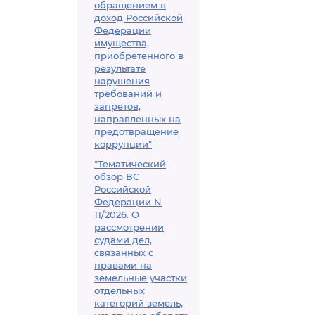
обращением в
доход Российской
Федерации
имущества,
приобретенного в
результате
нарушения
требований и
запретов,
направленных на
предотвращение
коррупции"
"Тематический
обзор ВС
Российской
Федерации N
11/2026. О
рассмотрении
судами дел,
связанных с
правами на
земельные участки
отдельных
категорий земель,