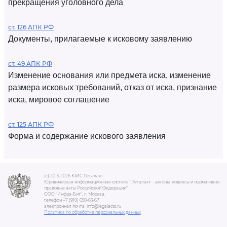
прекращения уголовного дела
ст. 126 АПК РФ
Документы, прилагаемые к исковому заявлению
ст. 49 АПК РФ
Изменение основания или предмета иска, изменение
размера исковых требований, отказ от иска, признание
иска, мировое соглашение
ст. 125 АПК РФ
Форма и содержание искового заявления
(c) 2015-2026 ЮИС Легалакт
Юридическая информационная система "Легалакт - законы, кодексы и нормативно-
правовые акты Российской Федерации"
ООО "Инфра-Бит", г. Москва.
телефон +7 (910) 050-65-67
электронная почта: info@legalacts.ru
Политика по обработке персональных данных