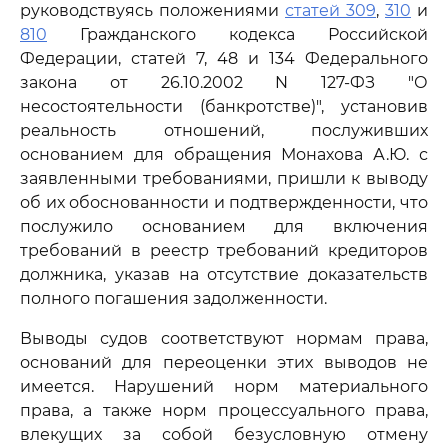
руководствуясь положениями
статей 309
,
310
и
810
Гражданского кодекса Российской
Федерации, статей 7, 48 и 134 Федерального
закона от 26.10.2002 N 127-ФЗ "О
несостоятельности (банкротстве)", установив
реальность отношений, послуживших
основанием для обращения Монахова А.Ю. с
заявленными требованиями, пришли к выводу
об их обоснованности и подтвержденности, что
послужило основанием для включения
требований в реестр требований кредиторов
должника, указав на отсутствие доказательств
полного погашения задолженности.
Выводы судов соответствуют нормам права,
оснований для переоценки этих выводов не
имеется. Нарушений норм материального
права, а также норм процессуального права,
влекущих за собой безусловную отмену