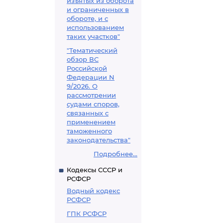
изъятых из оборота
и ограниченных в
обороте, и с
использованием
таких участков"
"Тематический
обзор ВС
Российской
Федерации N
9/2026. О
рассмотрении
судами споров,
связанных с
применением
таможенного
законодательства"
Подробнее...
Кодексы СССР и
РСФСР
Водный кодекс
РСФСР
ГПК РСФСР