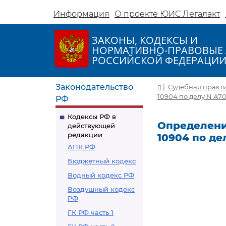
Информация
О проекте ЮИС Легалакт
ЗАКОНЫ, КОДЕКСЫ И
НОРМАТИВНО-ПРАВОВЫЕ 
РОССИЙСКОЙ ФЕДЕРАЦИ
Законодательство
|
Судебная практ
10904 по делу N А70
РФ
Кодексы РФ в
Определение
действующей
редакции
10904 по де
АПК РФ
Бюджетный кодекс
Водный кодекс РФ
Воздушный кодекс
РФ
ГК РФ часть 1