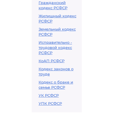
Гражданский
кодекс РСФСР
Жилищный кодекс
РСФСР
Земельный кодекс
РСФСР
Исправительно -
трудовой кодекс
РСФСР
КоАП РСФСР
Кодекс законов о
труде
Кодекс о браке и
семье РСФСР
УК РСФСР
УПК РСФСР