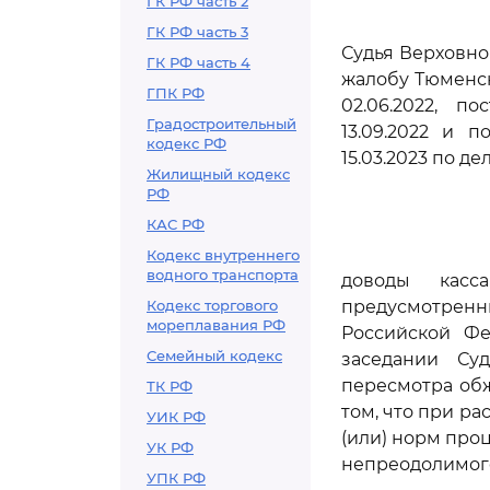
ГК РФ часть 2
ГК РФ часть 3
Судья Верховно
ГК РФ часть 4
жалобу Тюменс
ГПК РФ
02.06.2022, п
Градостроительный
13.09.2022 и 
кодекс РФ
15.03.2023 по де
Жилищный кодекс
РФ
КАС РФ
Кодекс внутреннего
водного транспорта
доводы касс
Кодекс торгового
предусмотрен
мореплавания РФ
Российской Фе
Семейный кодекс
заседании Су
пересмотра обж
ТК РФ
том, что при р
УИК РФ
(или) норм про
УК РФ
непреодолимого
УПК РФ