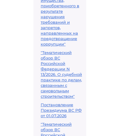
имущества,
приобретенного в
результате
нарушения
требований и
запретов,
направленных на
предотвращение
коррупции"
"Тематический
обзор ВС
Российской
Федерации N
13/2026. О судебной
практике по делам,
связанным с
самовольным
строительством"
Постановление
Президиума ВС РФ
от 01.07.2026
"Тематический
обзор ВС
Российской