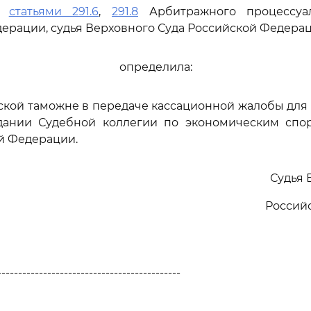
сь
статьями 291.6
,
291.8
Арбитражного процессуал
ерации, судья Верховного Суда Российской Федера
определила:
ской таможне в передаче кассационной жалобы для
дании Судебной коллегии по экономическим спо
й Федерации.
Судья 
Россий
--------------------------------------------