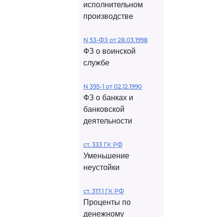
исполнительном
производстве
N 53-ФЗ от 28.03.1998
ФЗ о воинской
службе
N 395-1 от 02.12.1990
ФЗ о банках и
банковской
деятельности
ст. 333 ГК РФ
Уменьшение
неустойки
ст. 317.1 ГК РФ
Проценты по
денежному