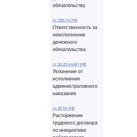
обязательству
ст. 395 ГК РФ
Ответственность за
неисполнение
денежного
обязательства
ст 20.25 КоАП РФ
Уклонение от
исполнения
административного
наказания
ст. 81 ТК РФ
Расторжение
трудового договора
по инициативе