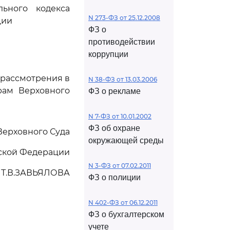
ьного кодекса
N 273-ФЗ от 25.12.2008
ции
ФЗ о
противодействии
коррупции
 рассмотрения в
N 38-ФЗ от 13.03.2006
рам Верховного
ФЗ о рекламе
N 7-ФЗ от 10.01.2002
ФЗ об охране
Верховного Суда
окружающей среды
ской Федерации
N 3-ФЗ от 07.02.2011
Т.В.ЗАВЬЯЛОВА
ФЗ о полиции
N 402-ФЗ от 06.12.2011
ФЗ о бухгалтерском
учете