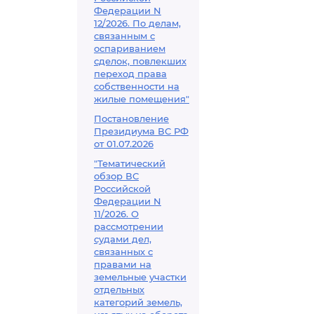
Федерации N
12/2026. По делам,
связанным с
оспариванием
сделок, повлекших
переход права
собственности на
жилые помещения"
Постановление
Президиума ВС РФ
от 01.07.2026
"Тематический
обзор ВС
Российской
Федерации N
11/2026. О
рассмотрении
судами дел,
связанных с
правами на
земельные участки
отдельных
категорий земель,