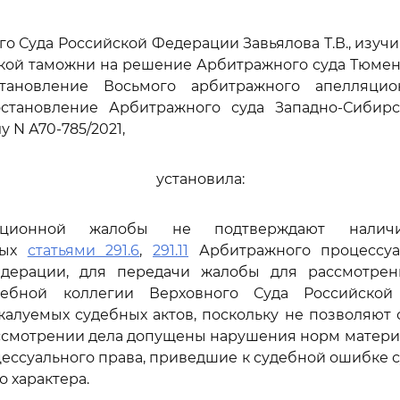
го Суда Российской Федерации Завьялова Т.В., изуч
кой таможни на решение Арбитражного суда Тюменс
остановление Восьмого арбитражного апелляци
постановление Арбитражного суда Западно-Сибирс
лу N А70-785/2021,
установила:
ационной жалобы не подтверждают наличи
ных
статьями 291.6
,
291.11
Арбитражного процессуа
дерации, для передачи жалобы для рассмотре
дебной коллегии Верховного Суда Российско
алуемых судебных актов, поскольку не позволяют 
ассмотрении дела допущены нарушения норм матери
цессуального права, приведшие к судебной ошибке 
 характера.