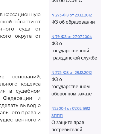
ФЗ об ОСАГО
ив кассационную
N 273-ФЗ от 29.12.2012
кой области от
ФЗ об образовании
онного суда от
кого округа от
N 79-ФЗ от 27.07.2004
ФЗ о
государственной
гражданской службе
N 275-ФЗ от 29.12.2012
е оснований,
ФЗ о
льного кодекса
государственном
ния в судебном
оборонном заказе
й Федерации и
сделать вывод о
N2300-1 от 07.02.1992
ального права и
ЗППП
существенного и
О защите прав
потребителей