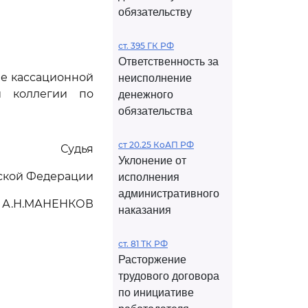
обязательству
ст. 395 ГК РФ
Ответственность за
че кассационной
неисполнение
й коллегии по
денежного
обязательства
ст 20.25 КоАП РФ
Судья
Уклонение от
йской Федерации
исполнения
административного
А.Н.МАНЕНКОВ
наказания
ст. 81 ТК РФ
Расторжение
трудового договора
по инициативе