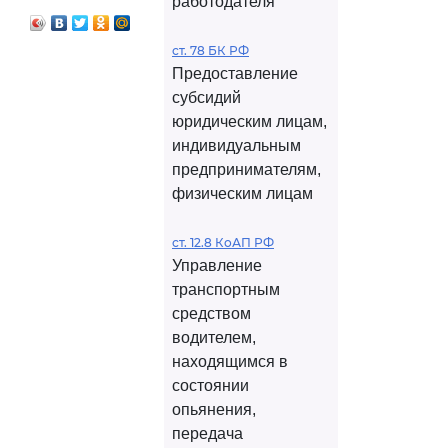
работодателя
ст. 78 БК РФ
Предоставление
субсидий
юридическим лицам,
индивидуальным
предпринимателям,
физическим лицам
ст. 12.8 КоАП РФ
Управление
транспортным
средством
водителем,
находящимся в
состоянии
опьянения,
передача