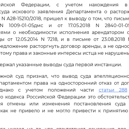
ийской Федерации, с учетом нахождения в
суда искового заявления Департамента о растор
 N А28-15210/2018, пришел к выводу о том, что пись
 N 1009-01-05дмс и от 17.05.2018 N 2840-01-
ями о необходимости исполнения арендатором о
ы от 12.05.2014 N 7218, и в письме от 23.08.2018 
едложение расторгнуть договор аренды, а не одно
оэтому права и законные интересы истца не нарушены
держал указанные выводы суда первой инстанции.
жной суд признал, что вывод суда апелляционн
партаментом права на односторонний отказ от дог
однако с учетом положений части
статьи 288
о кодекса Российской Федерации это обстоятельс
ля отмены или изменения постановления суда 
к как не привело и не могло привести к принятию