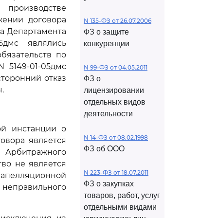
 производстве
жении договора
N 135-ФЗ от 26.07.2006
ма Департамента
ФЗ о защите
05дмс являлись
конкуренции
бязательств по
N 5149-01-05дмс
N 99-ФЗ от 04.05.2011
сторонний отказ
ФЗ о
.
лицензировании
отдельных видов
деятельности
ой инстанции о
N 14-ФЗ от 08.02.1998
овора является
ФЗ об ООО
Арбитражного
тво не является
N 223-ФЗ от 18.07.2011
апелляционной
ФЗ о закупках
 неправильного
товаров, работ, услуг
отдельными видами