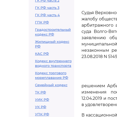
ГК РФ часть 2
ГК РФ часть 3
Судья Верховно
ГК РФ часть 4
жалобу обществ
ГПК РФ
арбитражного а
Градостроительный
суда Волго-Вят
кодекс РФ
заявлению общ
Жилищный кодекс
муниципально
РФ
незаконным ре
КАС РФ
23.08.2018 N 514
Кодекс внутреннего
водного транспорта
Кодекс торгового
мореплавания РФ
Семейный кодекс
решением Арбит
изменения по
ТК РФ
12.04.2019 и по
УИК РФ
в удовлетворен
УК РФ
УПК РФ
В кассационной