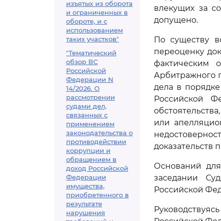
изъятых из оборота
влекущих за с
и ограниченных в
допущено.
обороте, и с
использованием
таких участков"
По существу в
переоценку док
"Тематический
обзор ВС
фактическим о
Российской
Арбитражного 
Федерации N
дела в порядке
14/2026. О
рассмотрении
Российской Ф
судами дел,
обстоятельства
связанных с
или апелляцио
применением
законодательства о
недостоверно
противодействии
доказательств 
коррупции и
обращением в
Оснований для
доход Российской
Федерации
заседании Су
имущества,
Российской Фед
приобретенного в
результате
Руководствуя
нарушения