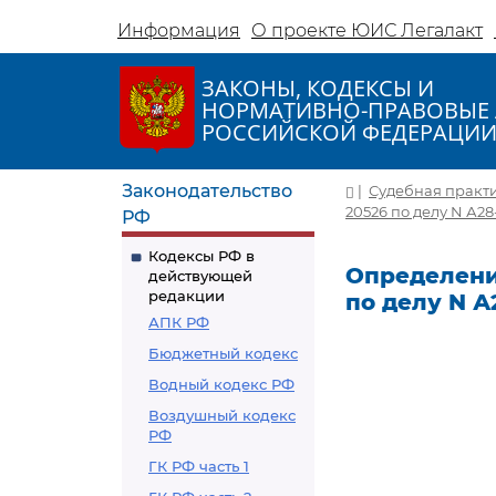
Информация
О проекте ЮИС Легалакт
ЗАКОНЫ, КОДЕКСЫ И
НОРМАТИВНО-ПРАВОВЫЕ 
РОССИЙСКОЙ ФЕДЕРАЦИ
Законодательство
|
Судебная практ
20526 по делу N А28
РФ
Кодексы РФ в
Определение
действующей
редакции
по делу N А
АПК РФ
Бюджетный кодекс
Водный кодекс РФ
Воздушный кодекс
РФ
ГК РФ часть 1