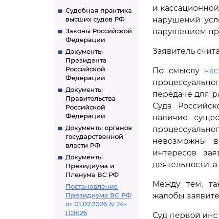
и кассационной
Судебная практика
высших судов РФ
нарушений усл
Законы Российской
нарушением пра
Федерации
Заявитель счит
Документы
Президента
Российской
По смыслу
час
Федерации
процессуально
Документы
передаче для р
Правительства
Суда Российс
Российской
Федерации
наличие суще
Документы органов
процессуально
государственной
невозможны в
власти РФ
интересов за
Документы
деятельности, 
Президиума и
Пленума ВС РФ
Между тем, та
Постановление
Президиума ВС РФ
жалобы заявите
от 01.07.2026 N 24-
ПЭК26
Суд первой инс