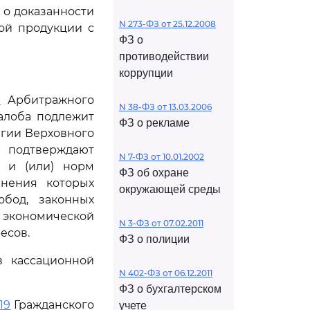
 о доказанности
N 273-ФЗ от 25.12.2008
ой продукции с
ФЗ о
противодействии
коррупции
1
Арбитражного
N 38-ФЗ от 13.03.2006
алоба подлежит
ФЗ о рекламе
егии Верховного
 подтверждают
N 7-ФЗ от 10.01.2002
 и (или) норм
ФЗ об охране
анения которых
окружающей среды
бод, законных
экономической
N 3-ФЗ от 07.02.2011
есов.
ФЗ о полиции
в кассационной
N 402-ФЗ от 06.12.2011
ФЗ о бухгалтерском
19
Гражданского
учете