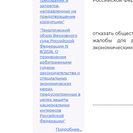
Российской Фе
требований и
запретов,
направленных на
предотвращение
коррупции"
"Тематический
отказать общес
обзор Верховного
жалобы для р
суда Российской
Федерации N
экономическим 
8/2026. О
применении
арбитражными
судами
законодательства о
специальных
экономических
мерах,
предусмотренных в
целях защиты
----------------------
национальных
интересов
Российской
Федерации"
Подробнее...