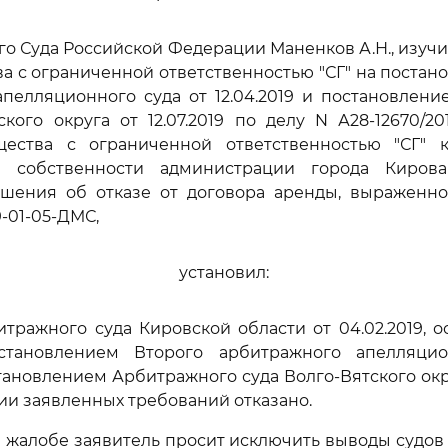
го Суда Российской Федерации Маненков А.Н., изуч
а с ограниченной ответственностью "СГ" на постан
пелляционного суда от 12.04.2019 и постановлен
ского округа от 12.07.2019 по делу N А28-12670/2
ества с ограниченной ответственностью "СГ" 
й собственности администрации города Киров
шения об отказе от договора аренды, выраженно
9-01-05-ДМС,
установил:
ражного суда Кировской области от 04.02.2019, 
становлением Второго арбитражного апелляцио
становлением Арбитражного суда Волго-Вятского округ
ии заявленных требований отказано.
 жалобе заявитель просит исключить выводы судо