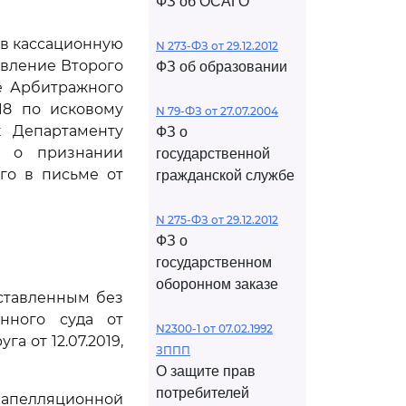
ФЗ об ОСАГО
ив кассационную
N 273-ФЗ от 29.12.2012
овление Второго
ФЗ об образовании
ие Арбитражного
018 по исковому
N 79-ФЗ от 27.07.2004
к Департаменту
ФЗ о
а о признании
государственной
го в письме от
гражданской службе
N 275-ФЗ от 29.12.2012
ФЗ о
государственном
оборонном заказе
оставленным без
нного суда от
N2300-1 от 07.02.1992
а от 12.07.2019,
ЗППП
О защите прав
потребителей
в апелляционной