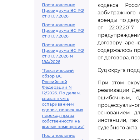
Постановление
кодекса Росс
Президиума ВС РФ
арбитражного 
от 01.07.2026
аренды по делу
Постановление
от 22.02.2017
Президиума ВС РФ
предупреждени
от 01.07.2026
договору аренд
Постановление
содержалось пр
Президиума ВС РФ
от 01.07.2026 N
от договора, п
18А/2026
Суд округа под
"Тематический
обзор ВС
Российской
При этом окру
Федерации N
реализации Де
12/2026. По делам,
ошибочным, 
связанным с
оспариванием
процессуальног
сделок, повлекших
основанием д
переход права
инстанции, та
собственности на
жилые помещения"
судебного акта.
Постановление