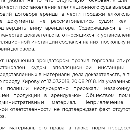
уга указал на то, что отсутствуют основания для
 части постановления апелляционного суда вывода
овий договора аренды в части продажи алкоголь
е документы не рассматривались судом как д
дтвердить вину арендатора. Содержащаяся в 
качестве доказательств, относящихся к установле
елляционной инстанции сослался на них, поскольку 
вий договора.
акт нарушения арендатором правил торговли спи
становлен судом апелляционной инстанции
редставленных в материалы дела доказательств, в 
городу Кирову от 13.07.2018, 20.08.2018. Из указанны
ки полиции неоднократно пресекали незаконн
ащей продукции в арендуемом Обществом пом
дминистративный материал. Непривлечение
ной ответственности не подтверждает факт отсутс
ра.
м материального права, а также норм процессу