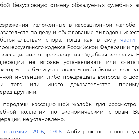
обой безусловную отмену обжалуемых судебных ак
озражения, изложенные в кассационной жалобе,
азательств по делу и обжалование выводов нижес
бстоятельствам спора, тогда как в силу
части 
процессуального кодекса Российской Федерации пр
 кассационного производства Судебная коллегия 
едерации не вправе устанавливать или считат
, которые не были установлены либо были отвергну
нной инстанции, либо предрешать вопросы о дос
сти того или иного доказательства, преим
перед другими.
 передачи кассационной жалобы для рассмотре
дебной коллегии по экономическим спорам Ве
ерации, не установлено.
сь
статьями 291.6
,
291.8
Арбитражного процессуал