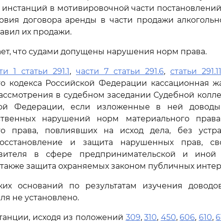
 инстанций в мотивировочной части постановлений
овия договора аренды в части продажи алкогольн
вил их продажи.
ает, что судами допущены нарушения норм права.
ти 1 статьи 291.1
,
части 7 статьи 291.6
,
статьи 291.1
го кодекса Российской Федерации кассационная ж
ассмотрения в судебном заседании Судебной колл
кой Федерации, если изложенные в ней доводы
ственных нарушений норм материального права
го права, повлиявших на исход дела, без устр
осстановление и защита нарушенных прав, сво
явителя в сфере предпринимательской и иной 
а также защита охраняемых законом публичных интер
ких оснований по результатам изучения доводо
ля не установлено.
танции, исходя из положений
309
,
310
,
450
,
606
,
610
,
6