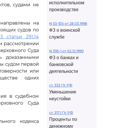
исполнительном
тов, судами не
производстве
 направлены на
N 53-ФЗ от 28.03.1998
тоящих судов по
ФЗ о воинской
3 статьи 291.14
службе
и рассмотрении
Верховного Суда
N 395-1 от 02.12.1990
ь доказанными
ФЗ о банках и
ты судом первой
банковской
товерности или
деятельности
уществе одних
ст. 333 ГК РФ
Уменьшение
ния в судебном
неустойки
рховного Суда
ст. 317.1 ГК РФ
Проценты по
ьного кодекса
денежному