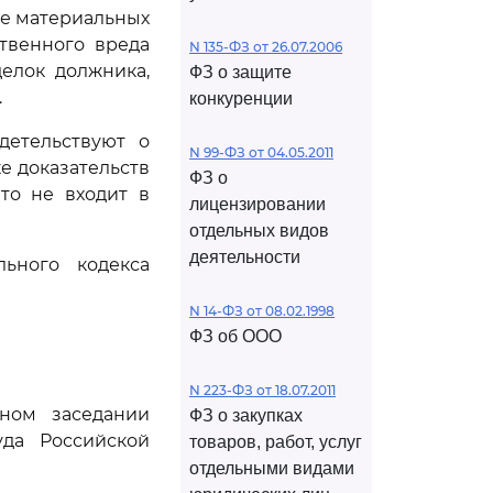
же материальных
твенного вреда
N 135-ФЗ от 26.07.2006
елок должника,
ФЗ о защите
.
конкуренции
детельствуют о
N 99-ФЗ от 04.05.2011
е доказательств
ФЗ о
то не входит в
лицензировании
отдельных видов
деятельности
ьного кодекса
N 14-ФЗ от 08.02.1998
ФЗ об ООО
N 223-ФЗ от 18.07.2011
ном заседании
ФЗ о закупках
да Российской
товаров, работ, услуг
отдельными видами