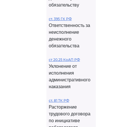
обязательству
ст. 395 ГК РФ
Ответственность за
неисполнение
денежного
обязательства
ст 20.25 КоАП РФ
Уклонение от
исполнения
административного
наказания
ст. 81 ТК РФ
Расторжение
трудового договора
по инициативе