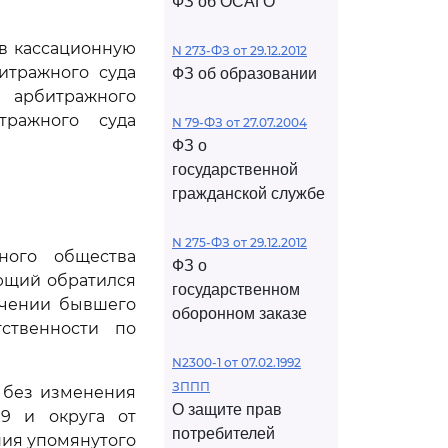
ФЗ об ОСАГО
ив кассационную
N 273-ФЗ от 29.12.2012
итражного суда
ФЗ об образовании
о арбитражного
тражного суда
N 79-ФЗ от 27.07.2004
ФЗ о
государственной
гражданской службе
N 275-ФЗ от 29.12.2012
рного общества
ФЗ о
яющий обратился
государственном
ечении бывшего
оборонном заказе
тственности по
N2300-1 от 07.02.1992
ЗППП
м без изменения
О защите прав
19 и округа от
потребителей
ния упомянутого