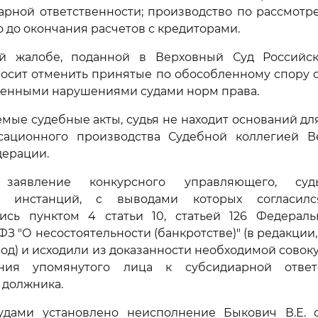
арной ответственности; производство по рассмот
 до окончания расчетов с кредиторами.
й жалобе, поданной в Верховный Суд Российс
росит отменить принятые по обособленному спору 
венными нарушениями судами норм права.
мые судебные акты, судья не находит оснований дл
сационного производства Судебной коллегией В
дерации.
я заявление конкурсного управляющего, с
й инстанций, с выводами которых согласилс
лись пунктом 4 статьи 10, статьей 126 Федераль
7-ФЗ "О несостоятельности (банкротстве)" (в редакци
од) и исходили из доказанности необходимой совок
ния упомянутого лица к субсидиарной ответ
 должника.
судами установлено неисполнение Быкович В.Е. 