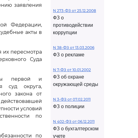
рению заявления
N 273-ФЗ от 25.12.2008
ФЗ о
кой Федерации,
противодействии
судебные акты в
коррупции
N 38-ФЗ от 13.03.2006
я их пересмотра
ФЗ о рекламе
ерховного Суда
N 7-ФЗ от 10.01.2002
ФЗ об охране
уды первой и
окружающей среды
я суд округа,
ного закона от
N 3-ФЗ от 07.02.2011
и, действовавшей
ФЗ о полиции
упности условий
ственности по
N 402-ФЗ от 06.12.2011
ФЗ о бухгалтерском
обязанности по
учете