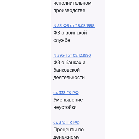
исполнительном
производстве
N 53-ФЗ от 28.03.1998
ФЗ о воинской
службе
N 395-1 от 02.12.1990
ФЗ о банках и
банковской
деятельности
ст. 333 ГК РФ
Уменьшение
неустойки
ст. 317.1 ГК РФ
Проценты по
денежному