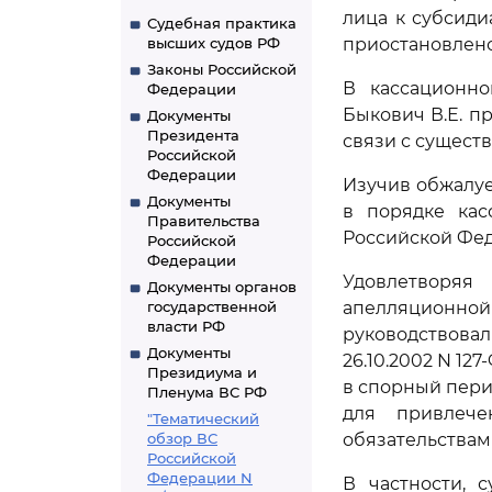
лица к субсиди
Судебная практика
высших судов РФ
приостановлено
Законы Российской
В кассационно
Федерации
Быкович В.Е. п
Документы
Президента
связи с сущест
Российской
Федерации
Изучив обжалуе
Документы
в порядке кас
Правительства
Российской Фе
Российской
Федерации
Удовлетворя
Документы органов
государственной
апелляционно
власти РФ
руководствова
Документы
26.10.2002 N 12
Президиума и
в спорный пери
Пленума ВС РФ
для привлече
"Тематический
обзор ВС
обязательствам
Российской
Федерации N
В частности, 