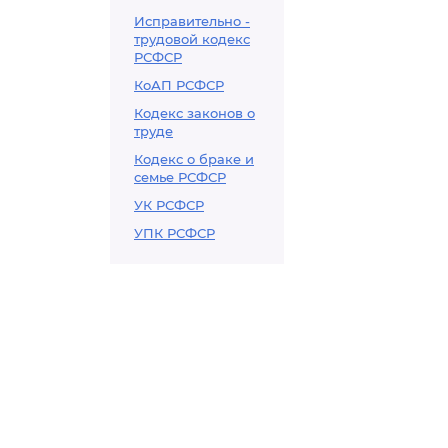
Исправительно -
трудовой кодекс
РСФСР
КоАП РСФСР
Кодекс законов о
труде
Кодекс о браке и
семье РСФСР
УК РСФСР
УПК РСФСР