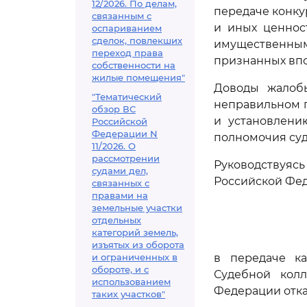
12/2026. По делам,
передаче конку
связанным с
и иных ценнос
оспариванием
сделок, повлекших
имущественным
переход права
признанных впо
собственности на
жилые помещения"
Доводы жалобы
"Тематический
неправильном п
обзор ВС
и установлени
Российской
Федерации N
полномочия суд
11/2026. О
рассмотрении
Руководствуя
судами дел,
Российской Фед
связанных с
правами на
земельные участки
отдельных
категорий земель,
изъятых из оборота
и ограниченных в
в передаче к
обороте, и с
Судебной кол
использованием
Федерации отка
таких участков"