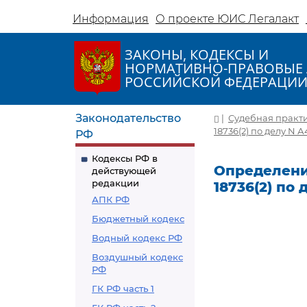
Информация
О проекте ЮИС Легалакт
ЗАКОНЫ, КОДЕКСЫ И
НОРМАТИВНО-ПРАВОВЫЕ 
РОССИЙСКОЙ ФЕДЕРАЦИ
Законодательство
|
Судебная практ
18736(2) по делу N А
РФ
Кодексы РФ в
Определение
действующей
редакции
18736(2) по 
АПК РФ
Бюджетный кодекс
Водный кодекс РФ
Воздушный кодекс
РФ
ГК РФ часть 1