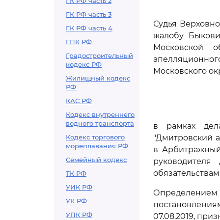
ГК РФ часть 2
ГК РФ часть 3
Судья Верховно
ГК РФ часть 4
жалобу Быкови
ГПК РФ
Московской об
Градостроительный
апелляционно
кодекс РФ
Московского окру
Жилищный кодекс
РФ
КАС РФ
Кодекс внутреннего
водного транспорта
в рамках дела
Кодекс торгового
"Дмитровский а
мореплавания РФ
в Арбитражный
Семейный кодекс
руководителя 
обязательствам
ТК РФ
УИК РФ
Определением с
УК РФ
постановления
УПК РФ
07.08.2019, пр