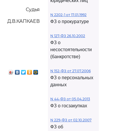
юридических лиц
Судья
N 2202-1 от 17.01.1992
Д.В.КАПКАЕВ
ФЗ о прокуратуре
N 127-ФЗ 26.10.2002
ФЗ о
несостоятельности
(банкротстве)
N 152-ФЗ от 27.07.2006
ФЗ о персональных
данных
N 44-ФЗ от 05.04.2013
ФЗ о госзакупках
N 229-ФЗ от 02.10.2007
ФЗ об