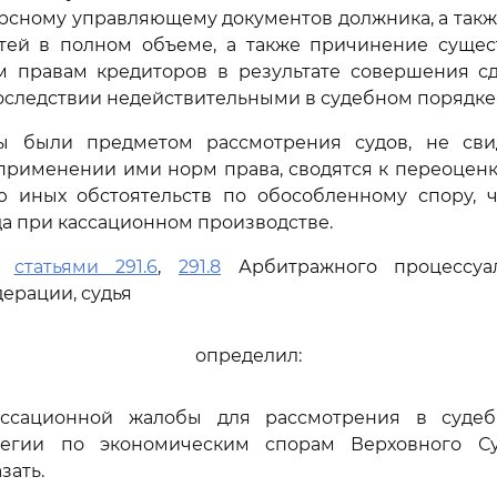
рсному управляющему документов должника, а так
тей в полном объеме, а также причинение сущес
 правам кредиторов в результате совершения сд
следствии недействительными в судебном порядке
 были предметом рассмотрения судов, не сви
рименении ими норм права, сводятся к переоценк
ю иных обстоятельств по обособленному спору, ч
а при кассационном производстве.
сь
статьями 291.6
,
291.8
Арбитражного процессуал
ерации, судья
определил:
ассационной жалобы для рассмотрения в судеб
легии по экономическим спорам Верховного Су
зать.