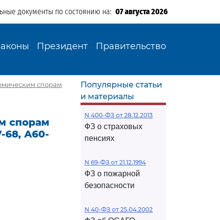
льные документы по состоянию на:
07 августа 2026
Законы
Президент
Правительство
Популярные статьи
омическим спорам
и материалы
N 400-ФЗ от 28.12.2013
м спорам
ФЗ о страховых
-68, А60-
пенсиях
N 69-ФЗ от 21.12.1994
ФЗ о пожарной
безопасности
N 40-ФЗ от 25.04.2002