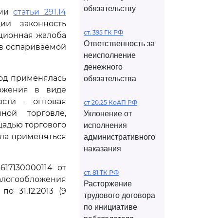
обязательству
ями
статьи 291.14
ии законность
ст. 395 ГК РФ
ационная жалоба
Ответственность за
 в оспариваемой
неисполнение
денежного
од применялась
обязательства
ожения в виде
ости - оптовая
ст 20.25 КоАП РФ
ной торговле,
Уклонение от
щадью торгового
исполнения
ала применяться
административного
наказания
17130000114 от
ст. 81 ТК РФ
логообложения
Расторжение
о 31.12.2013 (9
трудового договора
по инициативе