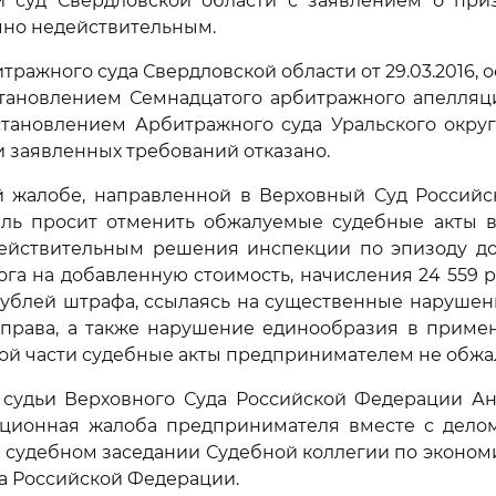
 суд Свердловской области с заявлением о при
чно недействительным.
ражного суда Свердловской области от 29.03.2016, 
тановлением Семнадцатого арбитражного апелляци
становлением Арбитражного суда Уральского округа 
 заявленных требований отказано.
й жалобе, направленной в Верховный Суд Российс
ль просит отменить обжалуемые судебные акты в 
ействительным решения инспекции по эпизоду до
ога на добавленную стоимость, начисления 24 559 р
рублей штрафа, ссылаясь на существенные наруше
 права, а также нарушение единообразия в приме
ной части судебные акты предпринимателем не обжа
судьи Верховного Суда Российской Федерации Ант
ссационная жалоба предпринимателя вместе с дело
 судебном заседании Судебной коллегии по эконо
а Российской Федерации.