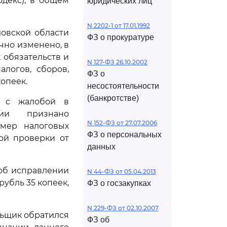
одекс), в общем
юридических лиц
N 2202-1 от 17.01.1992
овской области
ФЗ о прокуратуре
ично изменено, в
 обязательств и
N 127-ФЗ 26.10.2002
логов, сборов,
ФЗ о
копеек.
несостоятельности
(банкротстве)
я с жалобой в
ции признано
N 152-ФЗ от 27.07.2006
мер налоговых
ФЗ о персональных
ой проверки от
данных
 об исправлении
N 44-ФЗ от 05.04.2013
рубль 35 копеек,
ФЗ о госзакупках
N 229-ФЗ от 02.10.2007
льщик обратился
ФЗ об