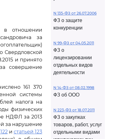
N 135-ФЗ от 26.07.2006
ФЗ о защите
конкуренции
й в отношении
сандровича за
N 99-ФЗ от 04.05.2011
логоплательщик)
ФЗ о
о Свердловской
лицензировании
8.2015 и принято
отдельных видов
 за совершение
деятельности
ислено 161 370
N 14-ФЗ от 08.02.1998
щенной системы
ФЗ об ООО
ублей налога на
ходы физических
N 223-ФЗ от 18.07.2011
е НДФЛ за 2013
ФЗ о закупках
ней за нарушение
товаров, работ, услуг
122
и
статьей 123
отдельными видами