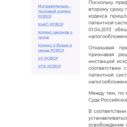
Поскольку пре
Исправительно -
второму сроку 
трудовой кодекс
кодекса пришл
РСФСР
патентной сист
КоАП РСФСР
01.04.2013 об
Кодекс законов о
налогообложения
труде
Кодекс о браке и
Отказывая пр
семье РСФСР
признавая ре
УК РСФСР
инстанций исхо
УПК РСФСР
соответствии 
патентной сис
налогообложени
Между тем, по
Суда Российско
В соответстви
устанавлива
освобождение о