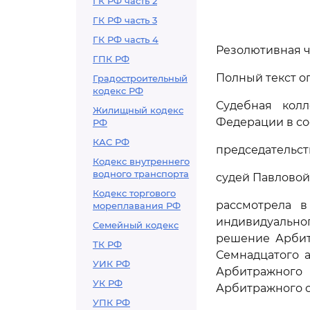
ГК РФ часть 2
ГК РФ часть 3
ГК РФ часть 4
Резолютивная ч
ГПК РФ
Полный текст оп
Градостроительный
кодекс РФ
Судебная кол
Жилищный кодекс
Федерации в со
РФ
КАС РФ
председательст
Кодекс внутреннего
водного транспорта
судей Павловой 
Кодекс торгового
рассмотрела в
мореплавания РФ
индивидуальн
Семейный кодекс
решение Арбитр
ТК РФ
Семнадцатого а
УИК РФ
Арбитражного 
УК РФ
Арбитражного с
УПК РФ