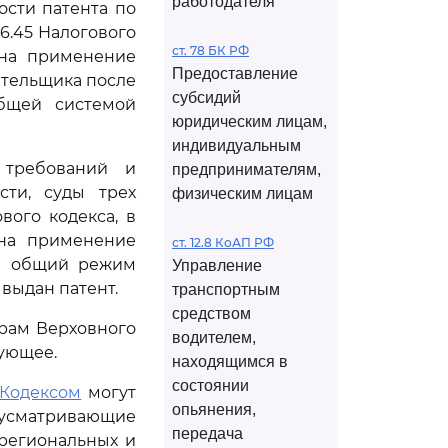
работодателя
сти патента по
6.45 Налогового
ст. 78 БК РФ
 на применение
Предоставление
ательщика после
субсидий
общей системой
юридическим лицам,
индивидуальным
 требований и
предпринимателям,
ти, суды трех
физическим лицам
вого кодекса, в
 на применение
ст. 12.8 КоАП РФ
на общий режим
Управление
выдан патент.
транспортным
средством
рам Верховного
водителем,
дующее.
находящимся в
состоянии
Кодексом
могут
опьянения,
сматривающие
передача
 региональных и