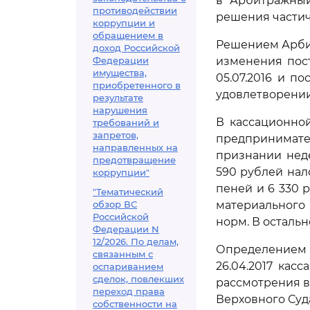
в Арбитражный
противодействии
решения части
коррупции и
обращением в
Решением Арбит
доход Российской
Федерации
изменения пос
имущества,
05.07.2016 и по
приобретенного в
удовлетворении
результате
нарушения
В кассационно
требований и
запретов,
предпринимате
направленных на
признании нед
предотвращение
590 рублей нал
коррупции"
пеней и 6 330 
"Тематический
обзор ВС
материального
Российской
норм. В осталь
Федерации N
12/2026. По делам,
Определением 
связанным с
26.04.2017 ка
оспариванием
сделок, повлекших
рассмотрения в
переход права
Верховного Суд
собственности на