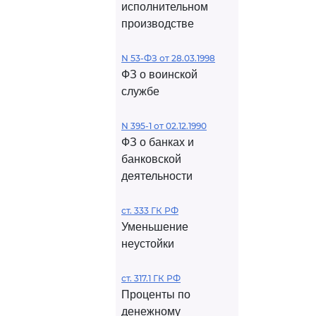
исполнительном
производстве
N 53-ФЗ от 28.03.1998
ФЗ о воинской
службе
N 395-1 от 02.12.1990
ФЗ о банках и
банковской
деятельности
ст. 333 ГК РФ
Уменьшение
неустойки
ст. 317.1 ГК РФ
Проценты по
денежному