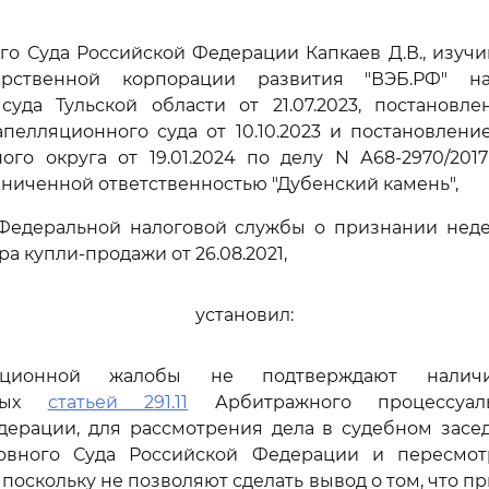
го Суда Российской Федерации Капкаев Д.В., изуч
арственной корпорации развития "ВЭБ.РФ" н
суда Тульской области от 21.07.2023, постановле
пелляционного суда от 10.10.2023 и постановлен
ого округа от 19.01.2024 по делу N А68-2970/201
аниченной ответственностью "Дубенский камень",
Федеральной налоговой службы о признании нед
ра купли-продажи от 26.08.2021,
установил:
ационной жалобы не подтверждают наличи
нных
статьей 291.11
Арбитражного процессуаль
дерации, для рассмотрения дела в судебном засе
овного Суда Российской Федерации и пересмо
 поскольку не позволяют сделать вывод о том, что 