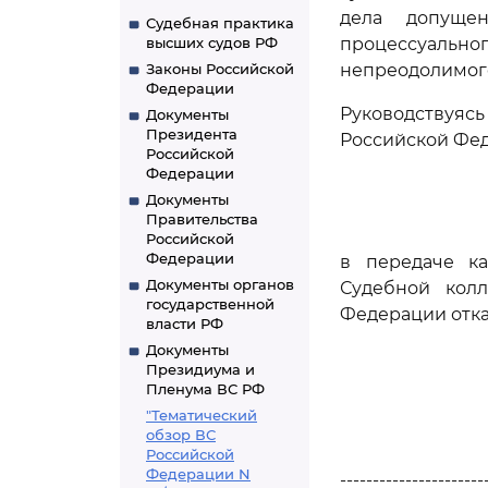
дела допуще
Судебная практика
высших судов РФ
процессуальн
Законы Российской
непреодолимого
Федерации
Руководствуя
Документы
Президента
Российской Фе
Российской
Федерации
Документы
Правительства
Российской
Федерации
в передаче к
Документы органов
Судебной кол
государственной
Федерации отка
власти РФ
Документы
Президиума и
Пленума ВС РФ
"Тематический
обзор ВС
Российской
Федерации N
----------------------