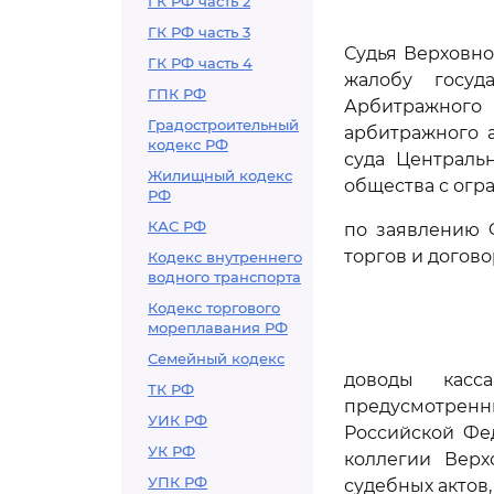
ГК РФ часть 2
ГК РФ часть 3
Судья Верховно
ГК РФ часть 4
жалобу госуд
ГПК РФ
Арбитражного 
Градостроительный
арбитражного а
кодекс РФ
суда Центральн
Жилищный кодекс
общества с огр
РФ
КАС РФ
по заявлению 
торгов и догово
Кодекс внутреннего
водного транспорта
Кодекс торгового
мореплавания РФ
Семейный кодекс
доводы касс
ТК РФ
предусмотре
УИК РФ
Российской Фе
УК РФ
коллегии Верх
УПК РФ
судебных актов,