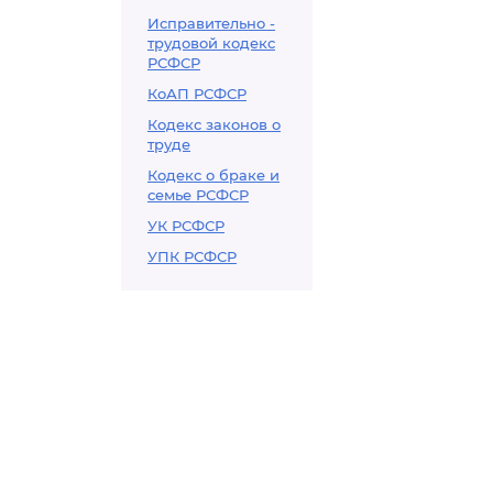
Исправительно -
трудовой кодекс
РСФСР
КоАП РСФСР
Кодекс законов о
труде
Кодекс о браке и
семье РСФСР
УК РСФСР
УПК РСФСР