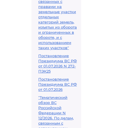
связанных с
правами на
земельные участки
отдельных
категорий земель,
изъятых из оборота
и ограниченных в
обороте, и с
использованием
таких участков"
Постановление
Президиума ВС РФ
от 01.07.2026 N 272-
ПЭК25
Постановление
Президиума ВС РФ
от 01.07.2026
"Тематический
обзор ВС
Российской
Федерации N
12/2026. По делам,
связанным с