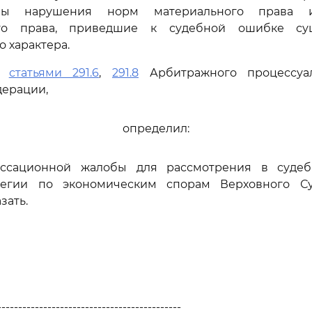
ны нарушения норм материального права 
ого права, приведшие к судебной ошибке су
 характера.
сь
статьями 291.6
,
291.8
Арбитражного процессуал
дерации,
определил:
ассационной жалобы для рассмотрения в судеб
легии по экономическим спорам Верховного Су
зать.
--------------------------------------------