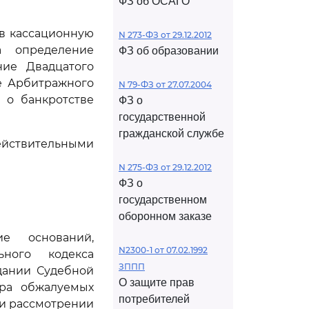
ФЗ об ОСАГО
ив кассационную
N 273-ФЗ от 29.12.2012
а определение
ФЗ об образовании
ние Двадцатого
ие Арбитражного
N 79-ФЗ от 27.07.2004
7 о банкротстве
ФЗ о
государственной
гражданской службе
ействительными
N 275-ФЗ от 29.12.2012
ФЗ о
государственном
оборонном заказе
е оснований,
N2300-1 от 07.02.1992
ного кодекса
ЗППП
дании Судебной
О защите прав
тра обжалуемых
потребителей
при рассмотрении