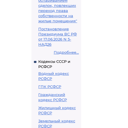
оспариванием
сделок, повлекших
переход права
собственности на
жилые помещения"
Постановление
Президиума ВС РФ
от 17.06.2026 N 5-
НАД26
Подробнее...
Кодексы СССР и
РСФСР
Водный кодекс
РСФСР
ГПК РСФСР
Гражданский
кодекс РСФСР
Жилищный кодекс
РСФСР
Земельный кодекс
РСФСР