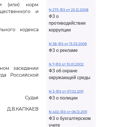
и (или) норм
N 273-ФЗ от 25.12.2008
щественного и
ФЗ о
противодействии
ьного кодекса
коррупции
N 38-ФЗ от 13.03.2006
ФЗ о рекламе
N 7-ФЗ от 10.01.2002
ном заседании
ФЗ об охране
да Российской
окружающей среды
N 3-ФЗ от 07.02.2011
Судья
ФЗ о полиции
Д.В.КАПКАЕВ
N 402-ФЗ от 06.12.2011
ФЗ о бухгалтерском
учете