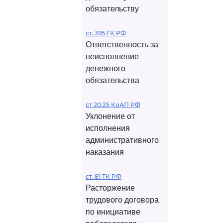
обязательству
ст. 395 ГК РФ
Ответственность за
неисполнение
денежного
обязательства
ст 20.25 КоАП РФ
Уклонение от
исполнения
административного
наказания
ст. 81 ТК РФ
Расторжение
трудового договора
по инициативе