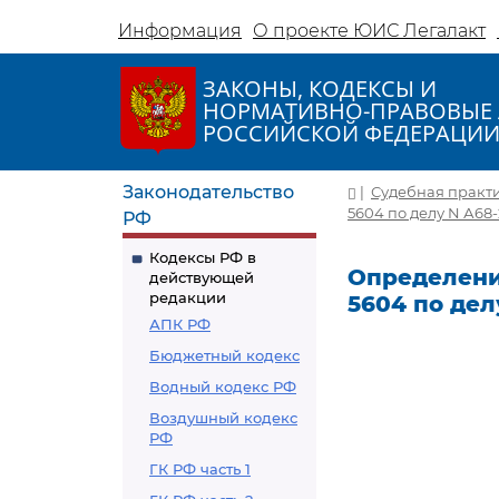
Информация
О проекте ЮИС Легалакт
ЗАКОНЫ, КОДЕКСЫ И
НОРМАТИВНО-ПРАВОВЫЕ 
РОССИЙСКОЙ ФЕДЕРАЦИ
Законодательство
|
Судебная практ
5604 по делу N А68-
РФ
Кодексы РФ в
Определение
действующей
редакции
5604 по дел
АПК РФ
Бюджетный кодекс
Водный кодекс РФ
Воздушный кодекс
РФ
ГК РФ часть 1