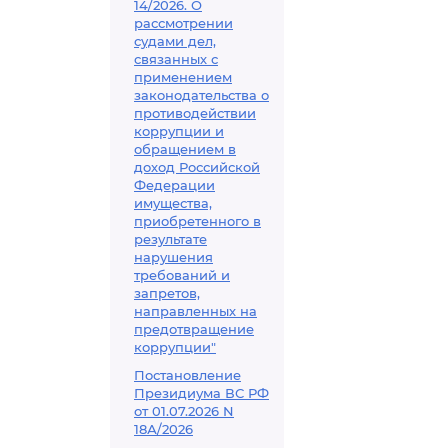
14/2026. О
рассмотрении
судами дел,
связанных с
применением
законодательства о
противодействии
коррупции и
обращением в
доход Российской
Федерации
имущества,
приобретенного в
результате
нарушения
требований и
запретов,
направленных на
предотвращение
коррупции"
Постановление
Президиума ВС РФ
от 01.07.2026 N
18А/2026