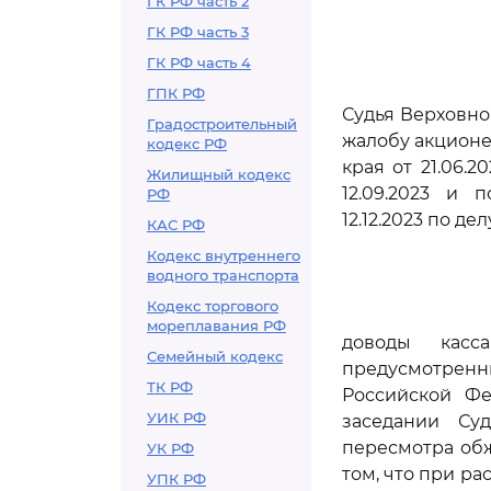
ГК РФ часть 2
ГК РФ часть 3
ГК РФ часть 4
ГПК РФ
Судья Верховно
Градостроительный
жалобу акционе
кодекс РФ
края от 21.06.
Жилищный кодекс
12.09.2023 и 
РФ
12.12.2023 по дел
КАС РФ
Кодекс внутреннего
водного транспорта
Кодекс торгового
мореплавания РФ
доводы касс
Семейный кодекс
предусмотрен
ТК РФ
Российской Фе
УИК РФ
заседании Су
пересмотра обж
УК РФ
том, что при р
УПК РФ