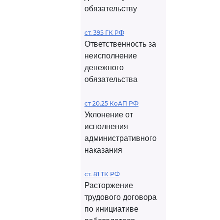
обязательству
ст. 395 ГК РФ
Ответственность за
неисполнение
денежного
обязательства
ст 20.25 КоАП РФ
Уклонение от
исполнения
административного
наказания
ст. 81 ТК РФ
Расторжение
трудового договора
по инициативе