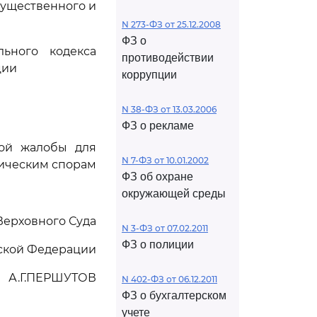
существенного и
N 273-ФЗ от 25.12.2008
ФЗ о
ьного кодекса
противодействии
ции
коррупции
N 38-ФЗ от 13.03.2006
ФЗ о рекламе
ной жалобы для
N 7-ФЗ от 10.01.2002
мическим спорам
ФЗ об охране
окружающей среды
Верховного Суда
N 3-ФЗ от 07.02.2011
ФЗ о полиции
ской Федерации
А.Г.ПЕРШУТОВ
N 402-ФЗ от 06.12.2011
ФЗ о бухгалтерском
учете