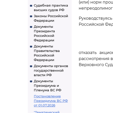
(или) норм про
Судебная практика
непреодолимого
высших судов РФ
Законы Российской
Руководствуя
Федерации
Российской Фед
Документы
Президента
Российской
Федерации
Документы
Правительства
отказать акци
Российской
рассмотрения в
Федерации
Верховного Суд
Документы органов
государственной
власти РФ
Документы
Президиума и
Пленума ВС РФ
Постановление
Президиума ВС РФ
от 01.07.2026
"Тематический