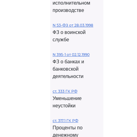
исполнительном
производстве
N 53-ФЗ от 28.03.1998
ФЗ о воинской
службе
N 395-1 от 02.12.1990
ФЗ о банках и
банковской
деятельности
ст. 333 ГК РФ
Уменьшение
неустойки
ст. 317.1 ГК РФ
Проценты по
денежному