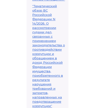
"Тематический
обзор ВС
Российской
Федерации N
14/2026. О
рассмотрении
судами дел,
связанных с
применением
законодательства о
противодействии
коррупции и
обращением в
доход Российской
Федерации
имущества,
приобретенного в
результате
нарушения
требований и
запретов,
направленных на
предотвращение
коррупции"