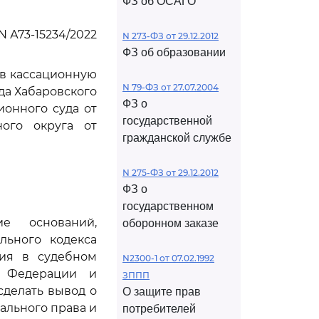
ФЗ об ОСАГО
N А73-15234/2022
N 273-ФЗ от 29.12.2012
ФЗ об образовании
ив кассационную
N 79-ФЗ от 27.07.2004
да Хабаровского
ФЗ о
ионного суда от
государственной
ного округа от
гражданской службе
N 275-ФЗ от 29.12.2012
ФЗ о
государственном
е оснований,
оборонном заказе
льного кодекса
ния в судебном
N2300-1 от 07.02.1992
й Федерации и
ЗППП
сделать вывод о
О защите прав
ального права и
потребителей