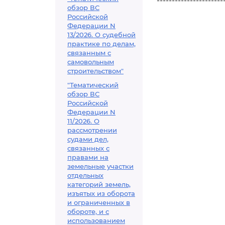
----------------------
обзор ВС
Российской
Федерации N
13/2026. О судебной
практике по делам,
связанным с
самовольным
строительством"
"Тематический
обзор ВС
Российской
Федерации N
11/2026. О
рассмотрении
судами дел,
связанных с
правами на
земельные участки
отдельных
категорий земель,
изъятых из оборота
и ограниченных в
обороте, и с
использованием