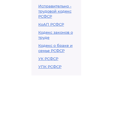
Исправительно -
трудовой кодекс
РСФСР
КоАП РСФСР
Кодекс законов о
труде
Кодекс о браке и
семье РСФСР
УК РСФСР
УПК РСФСР