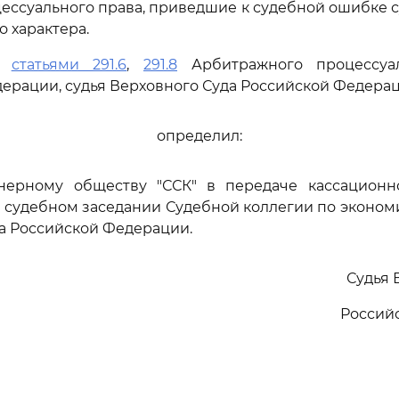
цессуального права, приведшие к судебной ошибке 
 характера.
сь
статьями 291.6
,
291.8
Арбитражного процессуал
ерации, судья Верховного Суда Российской Федера
определил:
онерному обществу "ССК" в передаче кассацион
 судебном заседании Судебной коллегии по эконо
а Российской Федерации.
Судья 
Россий