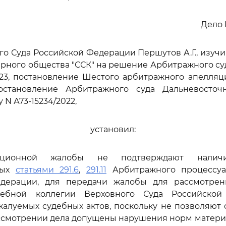
Дело 
го Суда Российской Федерации Першутов А.Г., изуч
рного общества "ССК" на решение Арбитражного су
2023, постановление Шестого арбитражного апелляц
постановление Арбитражного суда Дальневосточ
у N А73-15234/2022,
установил:
ационной жалобы не подтверждают наличи
ных
статьями 291.6
,
291.11
Арбитражного процессуа
дерации, для передачи жалобы для рассмотре
дебной коллегии Верховного Суда Российско
алуемых судебных актов, поскольку не позволяют 
ассмотрении дела допущены нарушения норм матери