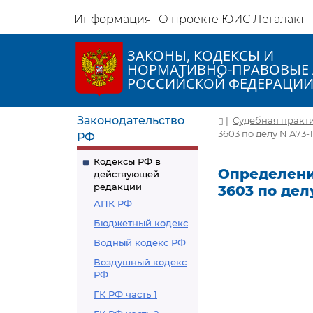
Информация
О проекте ЮИС Легалакт
ЗАКОНЫ, КОДЕКСЫ И
НОРМАТИВНО-ПРАВОВЫЕ 
РОССИЙСКОЙ ФЕДЕРАЦИ
Законодательство
|
Судебная практ
3603 по делу N А73-
РФ
Кодексы РФ в
Определение
действующей
редакции
3603 по дел
АПК РФ
Бюджетный кодекс
Водный кодекс РФ
Воздушный кодекс
РФ
ГК РФ часть 1