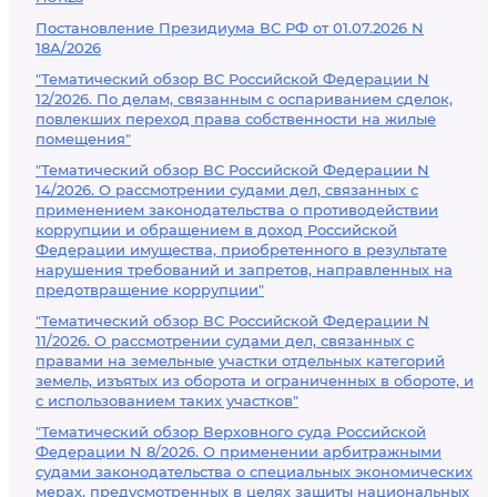
Постановление Президиума ВС РФ от 01.07.2026 N
18А/2026
"Тематический обзор ВС Российской Федерации N
12/2026. По делам, связанным с оспариванием сделок,
повлекших переход права собственности на жилые
помещения"
"Тематический обзор ВС Российской Федерации N
14/2026. О рассмотрении судами дел, связанных с
применением законодательства о противодействии
коррупции и обращением в доход Российской
Федерации имущества, приобретенного в результате
нарушения требований и запретов, направленных на
предотвращение коррупции"
"Тематический обзор ВС Российской Федерации N
11/2026. О рассмотрении судами дел, связанных с
правами на земельные участки отдельных категорий
земель, изъятых из оборота и ограниченных в обороте, и
с использованием таких участков"
"Тематический обзор Верховного суда Российской
Федерации N 8/2026. О применении арбитражными
судами законодательства о специальных экономических
мерах, предусмотренных в целях защиты национальных