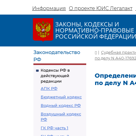
Информация
О проекте ЮИС Легалакт
ЗАКОНЫ, КОДЕКСЫ И
НОРМАТИВНО-ПРАВОВЫЕ 
РОССИЙСКОЙ ФЕДЕРАЦИ
Законодательство
|
Судебная практ
по делу N А40-17692
РФ
Кодексы РФ в
Определение
действующей
редакции
по делу N А
АПК РФ
Бюджетный кодекс
Водный кодекс РФ
Воздушный кодекс
РФ
ГК РФ часть 1