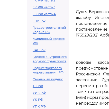
ГК РФ часть 2
ГК РФ часть 3
Судья Верховно
ГК РФ часть 4
жалобу Инспе
ГПК РФ
постановление
Градостроительный
постановление 
кодекс РФ
176929/2021 Ар
Жилищный кодекс
РФ
КАС РФ
Кодекс внутреннего
водного транспорта
доводы касс
Кодекс торгового
предусмотрен
мореплавания РФ
Российской Фе
Семейный кодекс
заседании Су
пересмотра обж
ТК РФ
том, что при р
УИК РФ
(или) норм про
УК РФ
непреодолимого
УПК РФ