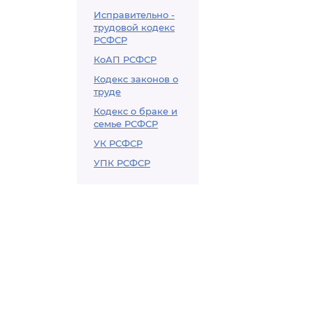
Исправительно -
трудовой кодекс
РСФСР
КоАП РСФСР
Кодекс законов о
труде
Кодекс о браке и
семье РСФСР
УК РСФСР
УПК РСФСР