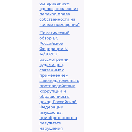
оспариванием
сделок, повлекших
переход права
собственности на
жилые помещения"
"Тематический
обзор ВС
Российской
Федерации N
14/2026. О
рассмотрении
судами дел,
связанных с
применением
законодательства о
противодействии
коррупции и
обращением в
доход Российской
Федерации
имущества,
приобретенного в
результате
нарушения