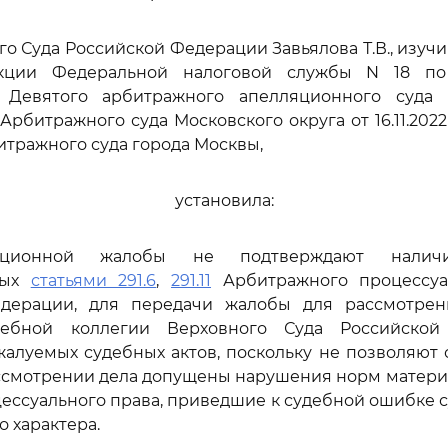
го Суда Российской Федерации Завьялова Т.В., изуч
кции Федеральной налоговой службы N 18 по
 Девятого арбитражного апелляционного суда о
Арбитражного суда Московского округа от 16.11.2022
битражного суда города Москвы,
установила:
ационной жалобы не подтверждают наличи
ных
статьями 291.6
,
291.11
Арбитражного процессуа
дерации, для передачи жалобы для рассмотре
дебной коллегии Верховного Суда Российско
алуемых судебных актов, поскольку не позволяют 
ассмотрении дела допущены нарушения норм матери
цессуального права, приведшие к судебной ошибке 
 характера.