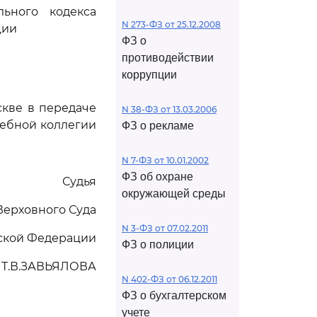
ьного кодекса
N 273-ФЗ от 25.12.2008
ции
ФЗ о
противодействии
коррупции
скве в передаче
N 38-ФЗ от 13.03.2006
дебной коллегии
ФЗ о рекламе
N 7-ФЗ от 10.01.2002
ФЗ об охране
Судья
окружающей среды
Верховного Суда
N 3-ФЗ от 07.02.2011
ской Федерации
ФЗ о полиции
Т.В.ЗАВЬЯЛОВА
N 402-ФЗ от 06.12.2011
ФЗ о бухгалтерском
учете