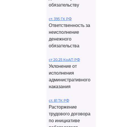
обязательству
ст. 395 ГК РФ
Ответственность за
неисполнение
денежного
обязательства
ст 20.25 КоАП РФ
Уклонение от
исполнения
административного
наказания
ст. 81 ТК РФ
Расторжение
трудового договора
по инициативе