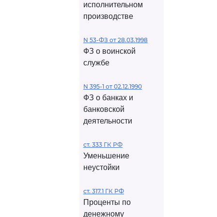
исполнительном
производстве
N 53-ФЗ от 28.03.1998
ФЗ о воинской
службе
N 395-1 от 02.12.1990
ФЗ о банках и
банковской
деятельности
ст. 333 ГК РФ
Уменьшение
неустойки
ст. 317.1 ГК РФ
Проценты по
денежному