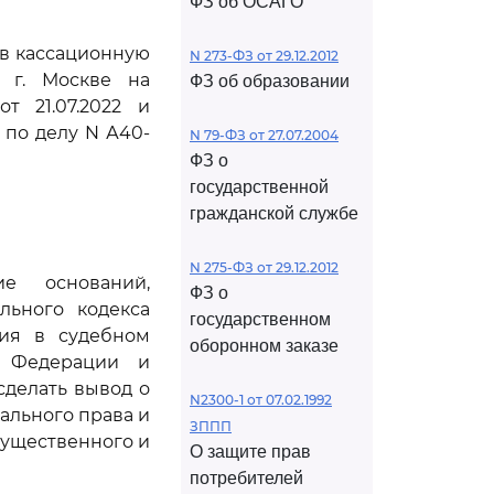
ФЗ об ОСАГО
ив кассационную
N 273-ФЗ от 29.12.2012
 г. Москве на
ФЗ об образовании
т 21.07.2022 и
 по делу N А40-
N 79-ФЗ от 27.07.2004
ФЗ о
государственной
гражданской службе
N 275-ФЗ от 29.12.2012
е оснований,
ФЗ о
льного кодекса
государственном
ния в судебном
оборонном заказе
й Федерации и
сделать вывод о
N2300-1 от 07.02.1992
ального права и
ЗППП
существенного и
О защите прав
потребителей