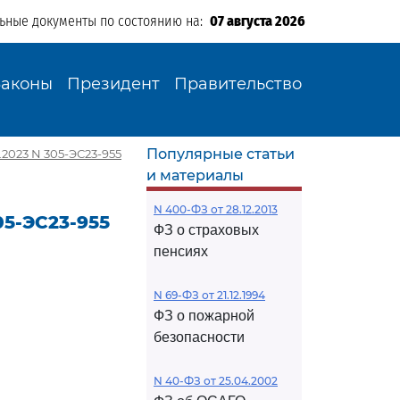
льные документы по состоянию на:
07 августа 2026
Законы
Президент
Правительство
Популярные статьи
2023 N 305-ЭС23-955
и материалы
N 400-ФЗ от 28.12.2013
05-ЭС23-955
ФЗ о страховых
пенсиях
N 69-ФЗ от 21.12.1994
ФЗ о пожарной
безопасности
N 40-ФЗ от 25.04.2002