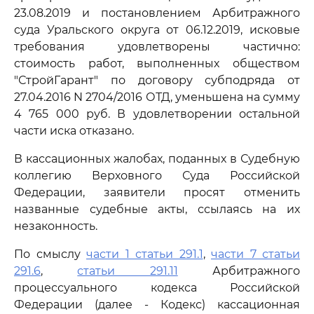
23.08.2019 и постановлением Арбитражного
суда Уральского округа от 06.12.2019, исковые
требования удовлетворены частично:
стоимость работ, выполненных обществом
"СтройГарант" по договору субподряда от
27.04.2016 N 2704/2016 ОТД, уменьшена на сумму
4 765 000 руб. В удовлетворении остальной
части иска отказано.
В кассационных жалобах, поданных в Судебную
коллегию Верховного Суда Российской
Федерации, заявители просят отменить
названные судебные акты, ссылаясь на их
незаконность.
По смыслу
части 1 статьи 291.1
,
части 7 статьи
291.6
,
статьи 291.11
Арбитражного
процессуального кодекса Российской
Федерации (далее - Кодекс) кассационная