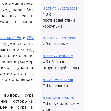
 материального
N 273-ФЗ от 25.12.2008
сход дела, без
ФЗ о
ушенных прав и
противодействии
ьской и иной
коррупции
атьями 286
и
287
N 38-ФЗ от 13.03.2006
л судебные акты
ФЗ о рекламе
смотрение в суд
ьства, имеющие
N 7-ФЗ от 10.01.2002
еделить размер
ФЗ об охране
ого участка,
окружающей среды
оответствии с
ы материального
N 3-ФЗ от 07.02.2011
ФЗ о полиции
т выводы суда
N 402-ФЗ от 06.12.2011
аний, которыми
ФЗ о бухгалтерском
ешение суда и
учете