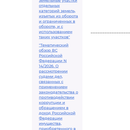
земельные участки
отдельных
категорий земель,
изъятых из оборота
и ограниченных в
обороте, и с
использованием
----------------------
таких участков"
"Тематический
обзор ВС
Российской
Федерации N
14/2026. О
рассмотрении
судами дел,
связанных с
применением
законодательства о
противодействии
коррупции и
обращением в
доход Российской
Федерации
имущества,
приобретенного в