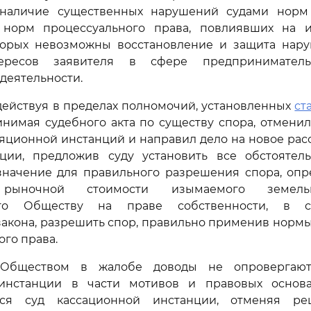
наличие существенных нарушений судами норм
 норм процессуального права, повлиявших на и
торых невозможны восстановление и защита нар
тересов заявителя в сфере предпринимател
деятельности.
действуя в пределах полномочий, установленных
ст
нимая судебного акта по существу спора, отмени
яционной инстанций и направил дело на новое рас
ции, предложив суду установить все обстоятел
значение для правильного разрешения спора, опр
рыночной стоимости изымаемого земельн
го Обществу на праве собственности, в с
акона, разрешить спор, правильно применив норм
ого права.
Обществом в жалобе доводы не опровергаю
инстанции в части мотивов и правовых основ
ался суд кассационной инстанции, отменяя р