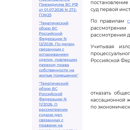
постановление
Президиума ВС РФ
суд первой инс
от 01.07.2026 N 272-
ПЭК25
По правилам
с
"Тематический
рассмотрении
обзор ВС
Российской
рассмотрения д
Федерации N
12/2026. По делам,
Учитывая изл
связанным с
процессуальн
оспариванием
сделок, повлекших
Российской Фе
переход права
собственности на
жилые помещения"
"Тематический
обзор ВС
отказать обще
Российской
Федерации N
кассационной ж
11/2026. О
по экономическ
рассмотрении
судами дел,
связанных с
правами на