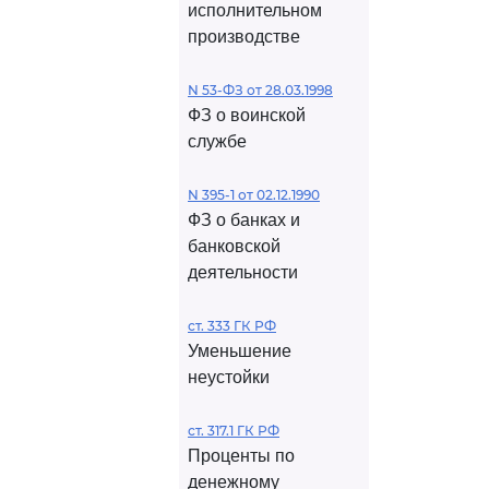
исполнительном
производстве
N 53-ФЗ от 28.03.1998
ФЗ о воинской
службе
N 395-1 от 02.12.1990
ФЗ о банках и
банковской
деятельности
ст. 333 ГК РФ
Уменьшение
неустойки
ст. 317.1 ГК РФ
Проценты по
денежному