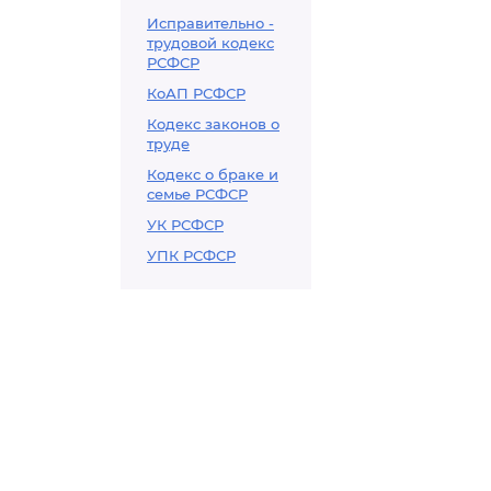
Исправительно -
трудовой кодекс
РСФСР
КоАП РСФСР
Кодекс законов о
труде
Кодекс о браке и
семье РСФСР
УК РСФСР
УПК РСФСР