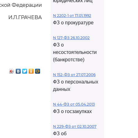
юридических лиц
ской Федерации
N 2202-1 от 17.01.1992
И.Л.ГРАЧЕВА
ФЗ о прокуратуре
N 127-ФЗ 26.10.2002
ФЗ о
несостоятельности
(банкротстве)
N 152-ФЗ от 27.07.2006
ФЗ о персональных
данных
N 44-ФЗ от 05.04.2013
ФЗ о госзакупках
N 229-ФЗ от 02.10.2007
ФЗ об