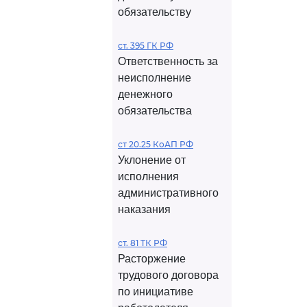
обязательству
ст. 395 ГК РФ
Ответственность за
неисполнение
денежного
обязательства
ст 20.25 КоАП РФ
Уклонение от
исполнения
административного
наказания
ст. 81 ТК РФ
Расторжение
трудового договора
по инициативе