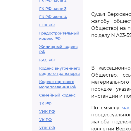
ГК РФ часть 2
ГК РФ часть 3
Судья Верховно
ГК РФ часть 4
жалобу общест
ГПК РФ
Общество) на п
Градостроительный
по делу N А23-59
кодекс РФ
Жилищный кодекс
РФ
КАС РФ
В кассационно
Кодекс внутреннего
водного транспорта
Общество, сс
Кодекс торгового
материального
мореплавания РФ
порядке указ
Семейный кодекс
инстанции и по
ТК РФ
По смыслу
час
УИК РФ
процессуально
УК РФ
жалоба подлеж
УПК РФ
коллегии Верхо