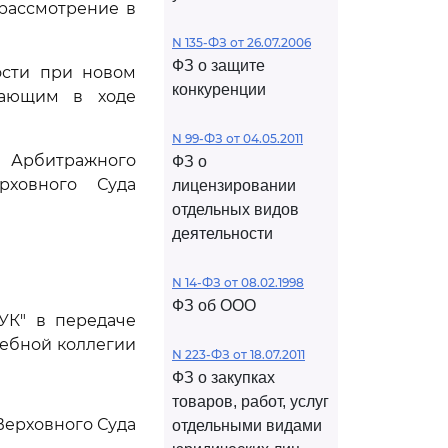
рассмотрение в
N 135-ФЗ от 26.07.2006
ФЗ о защите
сти при новом
конкуренции
кающим в ходе
N 99-ФЗ от 04.05.2011
Арбитражного
ФЗ о
рховного Суда
лицензировании
отдельных видов
деятельности
N 14-ФЗ от 08.02.1998
ФЗ об ООО
УК" в передаче
дебной коллегии
N 223-ФЗ от 18.07.2011
ФЗ о закупках
товаров, работ, услуг
Верховного Суда
отдельными видами