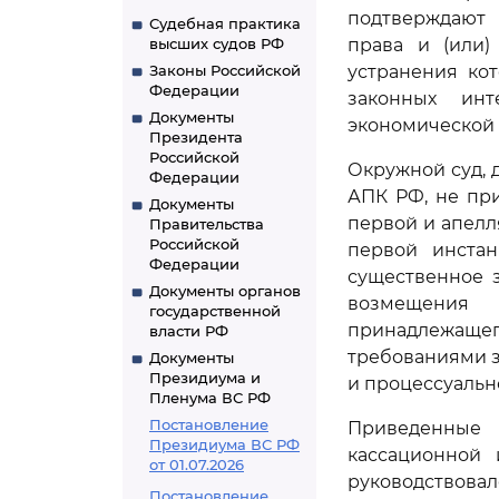
подтверждают 
Судебная практика
высших судов РФ
права и (или)
Законы Российской
устранения ко
Федерации
законных ин
Документы
экономической 
Президента
Российской
Окружной суд, 
Федерации
АПК РФ, не при
Документы
первой и апелл
Правительства
Российской
первой инстан
Федерации
существенное 
Документы органов
возмещения 
государственной
принадлежаще
власти РФ
требованиями з
Документы
Президиума и
и процессуальн
Пленума ВС РФ
Постановление
Приведенные 
Президиума ВС РФ
кассационной 
от 01.07.2026
руководствов
Постановление