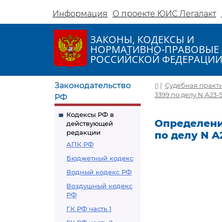
Информация
О проекте ЮИС Легалакт
ЗАКОНЫ, КОДЕКСЫ И
НОРМАТИВНО-ПРАВОВЫЕ 
РОССИЙСКОЙ ФЕДЕРАЦИ
Законодательство
|
Судебная практ
3399 по делу N А23-
РФ
Кодексы РФ в
Определение
действующей
редакции
по делу N А
АПК РФ
Бюджетный кодекс
Водный кодекс РФ
Воздушный кодекс
РФ
ГК РФ часть 1