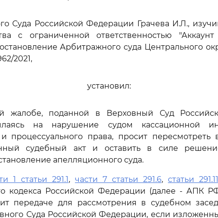
го Суда Российской Федерации Грачева И.Л., изуч
ва с ограниченной ответственностью "Аккаунт
остановление Арбитражного суда Центрального округ
62/2021,
установил:
й жалобе, поданной в Верховный Суд Российс
ылаясь на нарушение судом кассационной и
 и процессуального права, просит пересмотреть 
анный судебный акт и оставить в силе решени
становление апелляционного суда.
ти 1 статьи 291.1
,
части 7 статьи 291.6
,
статьи 291.1
го кодекса Российской Федерации (далее - АПК РФ
ит передаче для рассмотрения в судебном засе
вного Суда Российской Федерации, если изложенн