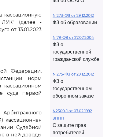
ФЗ об ОСАГО
ив кассационную
N 273-ФЗ от 29.12.2012
 ЛУК" (далее -
ФЗ об образовании
а от 13.01.2023
N 79-ФЗ от 27.07.2004
ФЗ о
государственной
гражданской службе
кой Федерации,
N 275-ФЗ от 29.12.2012
нстанции норм
ФЗ о
в кассационном
государственном
е суда первой
оборонном заказе
N2300-1 от 07.02.1992
1
Арбитражного
ЗППП
) кассационная
О защите прав
дании Судебной
потребителей
ые в ней доводы