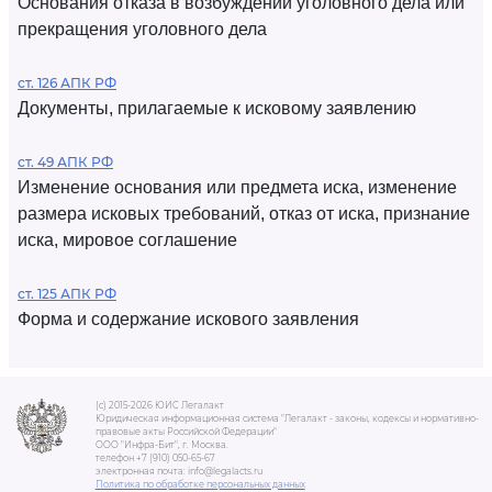
Основания отказа в возбуждении уголовного дела или
прекращения уголовного дела
ст. 126 АПК РФ
Документы, прилагаемые к исковому заявлению
ст. 49 АПК РФ
Изменение основания или предмета иска, изменение
размера исковых требований, отказ от иска, признание
иска, мировое соглашение
ст. 125 АПК РФ
Форма и содержание искового заявления
(c) 2015-2026 ЮИС Легалакт
Юридическая информационная система "Легалакт - законы, кодексы и нормативно-
правовые акты Российской Федерации"
ООО "Инфра-Бит", г. Москва.
телефон +7 (910) 050-65-67
электронная почта: info@legalacts.ru
Политика по обработке персональных данных