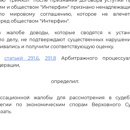
ью "Гринхол" после признания договора уступки 
им и обществом "Интерфин" признано ненадлежащ
 по мировому соглашению, которое не влече
еред обществом "Интерфин".
 жалобе доводы, которые сводятся к уста
 по делу, не подтверждают существенных нарушен
ривались и получили соответствующую оценку.
сь
статьей 291.6
,
291.8
Арбитражного процессуал
дерации,
определил:
ассационной жалобы для рассмотрения в судеб
легии по экономическим спорам Верховного Су
зать.