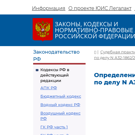
Информация
О проекте ЮИС Легалакт
ЗАКОНЫ, КОДЕКСЫ И
НОРМАТИВНО-ПРАВОВЫЕ 
РОССИЙСКОЙ ФЕДЕРАЦИ
Законодательство
|
Судебная практ
по делу N А32-1862/
РФ
Кодексы РФ в
Определение
действующей
редакции
по делу N А
АПК РФ
Бюджетный кодекс
Водный кодекс РФ
Воздушный кодекс
РФ
ГК РФ часть 1