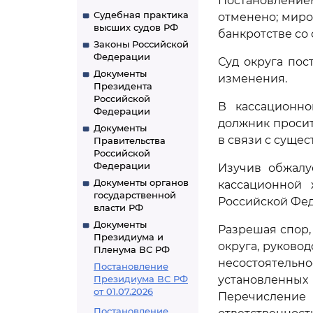
Постановление
Судебная практика
отменено; миро
высших судов РФ
банкротстве со
Законы Российской
Федерации
Суд округа пост
Документы
изменения.
Президента
Российской
В кассационно
Федерации
должник просит
Документы
в связи с суще
Правительства
Российской
Федерации
Изучив обжалу
Документы органов
кассационной 
государственной
Российской Фе
власти РФ
Документы
Разрешая спор,
Президиума и
округа, руковод
Пленума ВС РФ
несостоятель
Постановление
Президиума ВС РФ
установленных
от 01.07.2026
Перечислени
Постановление