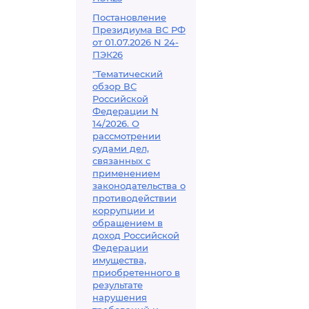
Постановление
Президиума ВС РФ
от 01.07.2026 N 24-
ПЭК26
"Тематический
обзор ВС
Российской
Федерации N
14/2026. О
рассмотрении
судами дел,
связанных с
применением
законодательства о
противодействии
коррупции и
обращением в
доход Российской
Федерации
имущества,
приобретенного в
результате
нарушения