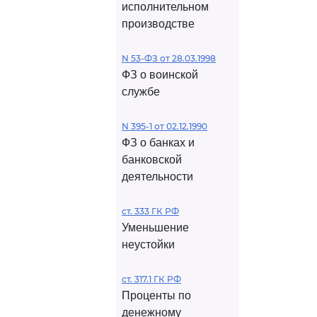
исполнительном
производстве
N 53-ФЗ от 28.03.1998
ФЗ о воинской
службе
N 395-1 от 02.12.1990
ФЗ о банках и
банковской
деятельности
ст. 333 ГК РФ
Уменьшение
неустойки
ст. 317.1 ГК РФ
Проценты по
денежному