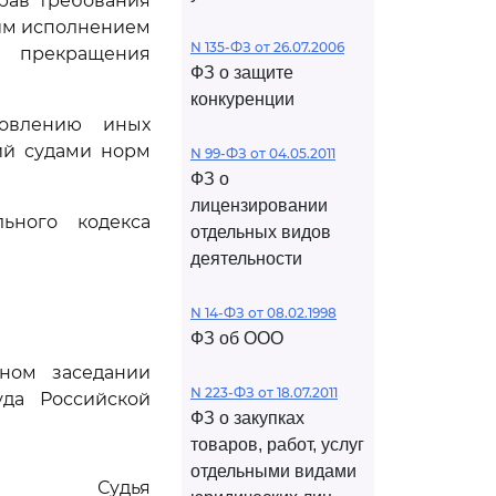
прав требования
им исполнением
N 135-ФЗ от 26.07.2006
т прекращения
ФЗ о защите
конкуренции
новлению иных
ий судами норм
N 99-ФЗ от 04.05.2011
ФЗ о
лицензировании
ьного кодекса
отдельных видов
деятельности
N 14-ФЗ от 08.02.1998
ФЗ об ООО
ном заседании
N 223-ФЗ от 18.07.2011
да Российской
ФЗ о закупках
товаров, работ, услуг
отдельными видами
Судья