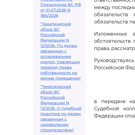
ответственност
Президиума ВС РФ
между последн
от 01.07.2026 N
обязательств
18А/2026
обязательств п
"Тематический
обзор ВС
Изложенные в
Российской
Федерации N
обстоятельств
12/2026. По делам,
права, рассмат
связанным с
оспариванием
Руководствуя
сделок, повлекших
переход права
Российской Фе
собственности на
жилые помещения"
"Тематический
обзор ВС
Российской
в передаче к
Федерации N
13/2026. О судебной
Судебной кол
практике по делам,
Федерации отка
связанным с
самовольным
строительством"