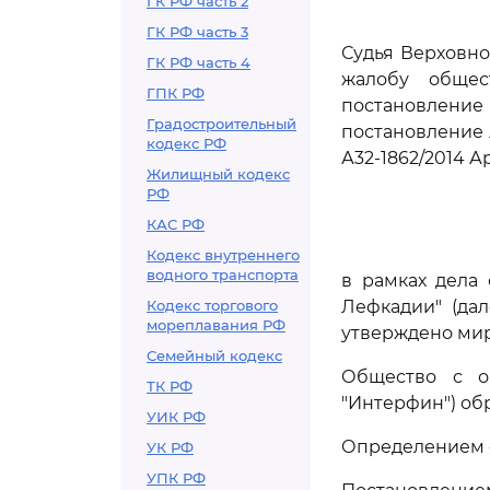
ГК РФ часть 2
ГК РФ часть 3
Судья Верховно
ГК РФ часть 4
жалобу общес
ГПК РФ
постановление 
Градостроительный
постановление А
кодекс РФ
А32-1862/2014 А
Жилищный кодекс
РФ
КАС РФ
Кодекс внутреннего
водного транспорта
в рамках дела
Кодекс торгового
Лефкадии" (дал
мореплавания РФ
утверждено мир
Семейный кодекс
Общество с ог
ТК РФ
"Интерфин") об
УИК РФ
Определением о
УК РФ
УПК РФ