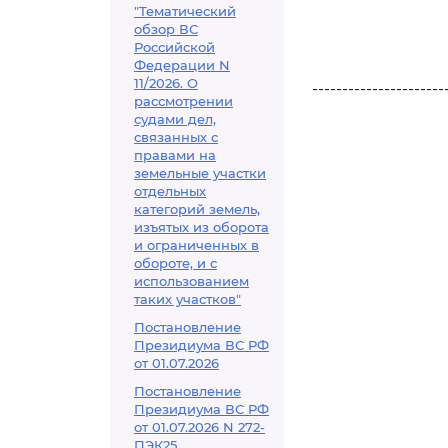
"Тематический
обзор ВС
Российской
Федерации N
11/2026. О
----------------------
рассмотрении
судами дел,
связанных с
правами на
земельные участки
отдельных
категорий земель,
изъятых из оборота
и ограниченных в
обороте, и с
использованием
таких участков"
Постановление
Президиума ВС РФ
от 01.07.2026
Постановление
Президиума ВС РФ
от 01.07.2026 N 272-
ПЭК25