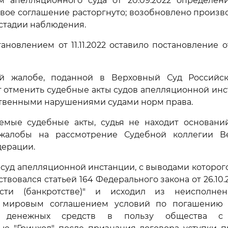
м апелляционного суда от 20.09.2022 определение
вое соглашение расторгнуто; возобновлено произво
 стадии наблюдения.
ановлением от 11.11.2022 оставило постановление о
й жалобе, поданной в Верховный Суд Российс
 отменить судебные акты судов апелляционной инс
ственными нарушениями судами норм права.
емые судебные акты, судья не находит основани
жалобы на рассмотрение Судебной коллегии В
дерации.
 суд апелляционной инстанции, с выводами которого
ствовался статьей 164 Федерального закона от 26.10.
ности (банкротстве)" и исходил из неисполне
 мировым соглашением условий по погашению 
е денежных средств в пользу общества с 