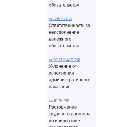
обязательству
ст. 395 ГК РФ
Ответственность за
неисполнение
денежного
обязательства
ст 20.25 КоАП РФ
Уклонение от
исполнения
административного
наказания
ст. 81 ТК РФ
Расторжение
трудового договора
по инициативе