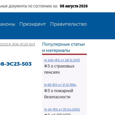
ьные документы по состоянию на:
08 августа 2026
Законы
Президент
Правительство
Популярные статьи
2023 N 308-ЭС23-503
и материалы
N 400-ФЗ от 28.12.2013
08-ЭС23-503
ФЗ о страховых
пенсиях
N 69-ФЗ от 21.12.1994
ФЗ о пожарной
безопасности
N 40-ФЗ от 25.04.2002