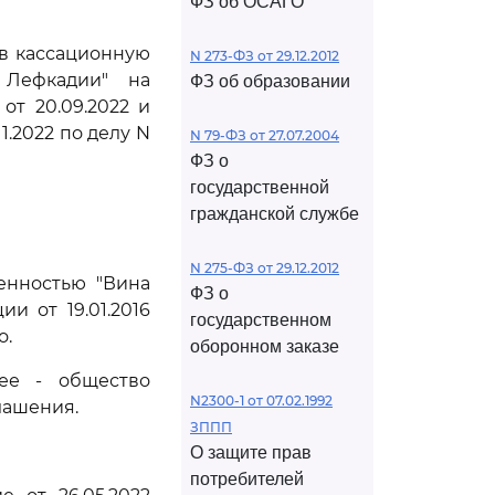
ФЗ об ОСАГО
ив кассационную
N 273-ФЗ от 29.12.2012
 Лефкадии" на
ФЗ об образовании
от 20.09.2022 и
1.2022 по делу N
N 79-ФЗ от 27.07.2004
ФЗ о
государственной
гражданской службе
N 275-ФЗ от 29.12.2012
енностью "Вина
ФЗ о
и от 19.01.2016
государственном
о.
оборонном заказе
лее - общество
N2300-1 от 07.02.1992
лашения.
ЗППП
О защите прав
потребителей