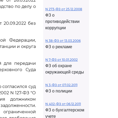
 от 26.05.2022
дство по делу о
N 273-ФЗ от 25.12.2008
ФЗ о
противодействии
т 20.09.2022 без
коррупции
кой Федерации,
N 38-ФЗ от 13.03.2006
танции и округа
ФЗ о рекламе
N 7-ФЗ от 10.01.2002
й для передачи
ФЗ об охране
ерховного Суда
окружающей среды
N 3-ФЗ от 07.02.2011
 согласился суд
ФЗ о полиции
2002 N 127-ФЗ "О
ния должником
N 402-ФЗ от 06.12.2011
задолженности.
ФЗ о бухгалтерском
ограниченной
учете