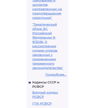
требований и
запретов,
направленных на
предотвращение
коррупции"
"Тематический
обзор ВС
Российской
Федерации N
9/2026. О
рассмотрении
судами споров,
связанных с
применением
таможенного
законодательства"
Подробнее...
Кодексы СССР и
РСФСР
Водный кодекс
РСФСР
ГПК РСФСР