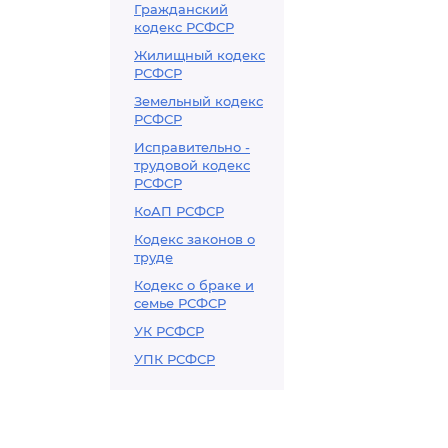
Гражданский
кодекс РСФСР
Жилищный кодекс
РСФСР
Земельный кодекс
РСФСР
Исправительно -
трудовой кодекс
РСФСР
КоАП РСФСР
Кодекс законов о
труде
Кодекс о браке и
семье РСФСР
УК РСФСР
УПК РСФСР