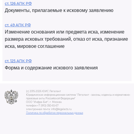
ст. 126 АПК РФ
Документы, прилагаемые к исковому заявлению
ст. 49 АПК РФ
Изменение основания или предмета иска, изменение
размера исковых требований, отказ от иска, признание
иска, мировое соглашение
ст. 125 АПК РФ
Форма и содержание искового заявления
(c) 2015-2026 ЮИС Легалакт
Юридическая информационная система "Легалакт - законы, кодексы и нормативно-
правовые акты Российской Федерации"
ООО "Инфра-Бит", г. Москва.
телефон +7 (910) 050-65-67
электронная почта: info@legalacts.ru
Политика по обработке персональных данных