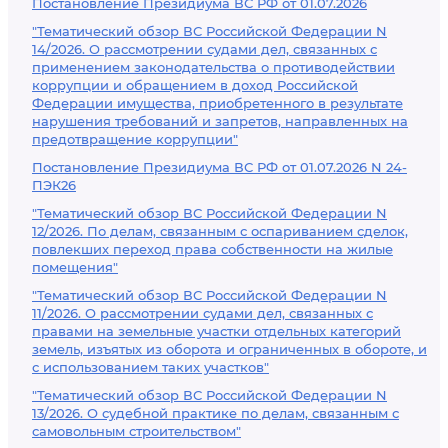
Постановление Президиума ВС РФ от 01.07.2026
"Тематический обзор ВС Российской Федерации N
14/2026. О рассмотрении судами дел, связанных с
применением законодательства о противодействии
коррупции и обращением в доход Российской
Федерации имущества, приобретенного в результате
нарушения требований и запретов, направленных на
предотвращение коррупции"
Постановление Президиума ВС РФ от 01.07.2026 N 24-
ПЭК26
"Тематический обзор ВС Российской Федерации N
12/2026. По делам, связанным с оспариванием сделок,
повлекших переход права собственности на жилые
помещения"
"Тематический обзор ВС Российской Федерации N
11/2026. О рассмотрении судами дел, связанных с
правами на земельные участки отдельных категорий
земель, изъятых из оборота и ограниченных в обороте, и
с использованием таких участков"
"Тематический обзор ВС Российской Федерации N
13/2026. О судебной практике по делам, связанным с
самовольным строительством"