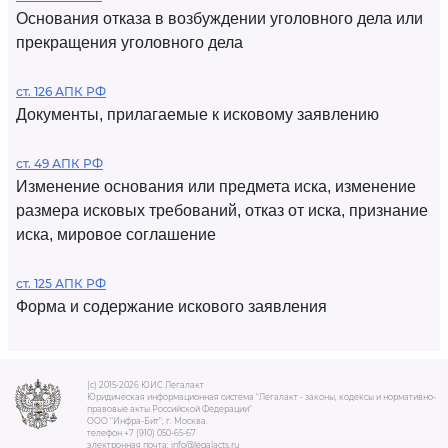
Основания отказа в возбуждении уголовного дела или
прекращения уголовного дела
ст. 126 АПК РФ
Документы, прилагаемые к исковому заявлению
ст. 49 АПК РФ
Изменение основания или предмета иска, изменение
размера исковых требований, отказ от иска, признание
иска, мировое соглашение
ст. 125 АПК РФ
Форма и содержание искового заявления
(c) 2015-2026 ЮИС Легалакт
Юридическая информационная система "Легалакт - законы, кодексы и нормативно-
правовые акты Российской Федерации"
ООО "Инфра-Бит", г. Москва.
телефон +7 (910) 050-65-67
электронная почта: info@legalacts.ru