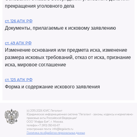
прекращения уголовного дела
ст. 126 АПК РФ
Документы, прилагаемые к исковому заявлению
ст. 49 АПК РФ
Изменение основания или предмета иска, изменение
размера исковых требований, отказ от иска, признание
иска, мировое соглашение
ст. 125 АПК РФ
Форма и содержание искового заявления
(c) 2015-2026 ЮИС Легалакт
Юридическая информационная система "Легалакт - законы, кодексы и нормативно-
правовые акты Российской Федерации"
ООО "Инфра-Бит", г. Москва.
телефон +7 (910) 050-65-67
электронная почта: info@legalacts.ru
Политика по обработке персональных данных