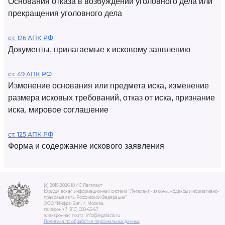
Основания отказа в возбуждении уголовного дела или
прекращения уголовного дела
ст. 126 АПК РФ
Документы, прилагаемые к исковому заявлению
ст. 49 АПК РФ
Изменение основания или предмета иска, изменение
размера исковых требований, отказ от иска, признание
иска, мировое соглашение
ст. 125 АПК РФ
Форма и содержание искового заявления
(c) 2015-2026 ЮИС Легалакт
Юридическая информационная система "Легалакт - законы, кодексы и нормативно-
правовые акты Российской Федерации"
ООО "Инфра-Бит", г. Москва.
телефон +7 (910) 050-65-67
электронная почта: info@legalacts.ru
Политика по обработке персональных данных