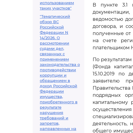
использованием
В пункте 3.1 
таких участков"
документации,
"Тематический
ведомостью до
обзор ВС
договора, и со
Российской
Федерации N
полученные от
14/2026. О
на счете реги
рассмотрении
плательщиком Н
судами дел,
связанных с
применением
По результатам
законодательства о
(Фонда капита
противодействии
15.10.2019 по 
коррупции и
обращением в
заявителю п
доход Российской
Правительства 
Федерации
подрядных ор
имущества,
приобретенного в
капитальному 
результате
осуществления
нарушения
специализир
требований и
запретов,
деятельность,
направленных на
общего имущест