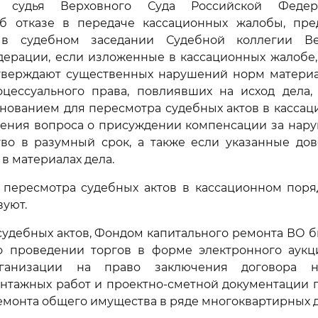
я судья Верховного Суда Российской Феде
б отказе в передаче кассационных жалобы, пре
 в судебном заседании Судебной коллегии Ве
дерации, если изложенные в кассационных жалобе,
тверждают существенных нарушений норм материа
оцессуального права, повлиявших на исход дела,
нованием для пересмотра судебных актов в касса
шения вопроса о присуждении компенсации за нар
тво в разумный срок, а также если указанные дов
в материалах дела.
 пересмотра судебных актов в кассационном поря
вуют.
 судебных актов, Фондом капитального ремонта ВО 
о проведении торгов в форме электронного аукц
ганизации на право заключения договора 
онтажных работ и проектно-сметной документации 
емонта общего имущества в ряде многоквартирных 