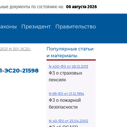
ьные документы по состоянию на:
06 августа 2026
Законы
Президент
Правительство
Популярные статьи
2021 N 301-ЭС20-
и материалы
N 400-ФЗ от 28.12.2013
1-ЭС20-21598
ФЗ о страховых
пенсиях
N 69-ФЗ от 21.12.1994
ФЗ о пожарной
безопасности
N 40-ФЗ от 25.04.2002