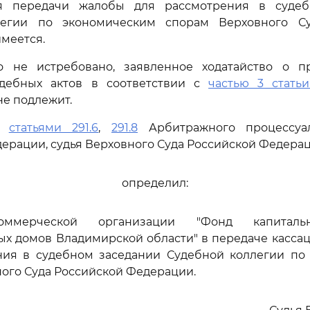
я передачи жалобы для рассмотрения в судеб
легии по экономическим спорам Верховного Су
меется.
о не истребовано, заявленное ходатайство о п
дебных актов в соответствии с
частью 3 статьи
е подлежит.
сь
статьями 291.6
,
291.8
Арбитражного процессуал
ерации, судья Верховного Суда Российской Федера
определил:
коммерческой организации "Фонд капиталь
ых домов Владимирской области" в передаче касса
ния в судебном заседании Судебной коллегии по
ого Суда Российской Федерации.