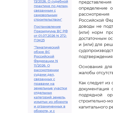
13/2026. О судебной
представлени
практике по делам,
определение о
связанным с
рассмотрения
самовольным
строительством"
Российской Фе
доводы не под
Постановление
Президиума ВС РФ
(или) норм пр
от 01.07.2026 N 272-
достаточным ос
ПЭК25
и (или) для ре
"Тематический
судопроизводс
обзор ВС
Российской
подтверждения 
Федерации N
11/2026. О
Основания для
рассмотрении
жалобы отсутст
судами дел,
связанных с
Как следует из
правами на
земельные участки
документация 
отдельных
подрядной ор
категорий земель,
строительно-м
изъятых из оборота
и ограниченных в
капитального р
обороте, и с