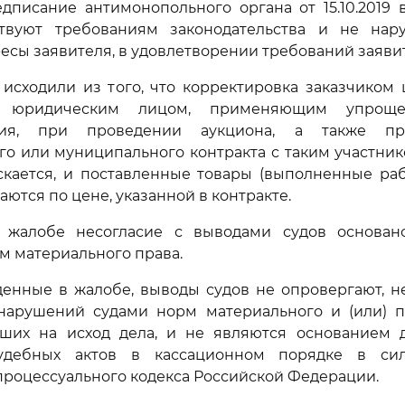
дписание антимонопольного органа от 15.10.2019 
ствуют требованиям законодательства и не на
есы заявителя, в удовлетворении требований заявит
исходили из того, что корректировка заказчиком 
й юридическим лицом, применяющим упроще
ния, при проведении аукциона, а также п
го или муниципального контракта с таким участн
скается, и поставленные товары (выполненные ра
аются по цене, указанной в контракте.
 жалобе несогласие с выводами судов основан
м материального права.
денные в жалобе, выводы судов не опровергают, н
нарушений судами норм материального и (или) п
вших на исход дела, и не являются основанием 
удебных актов в кассационном порядке в с
роцессуального кодекса Российской Федерации.