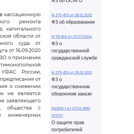
ФЗ об ОСАГО
ив кассационную
N 273-ФЗ от 29.12.2012
ного ремонта
ФЗ об образовании
д капитального
ской области от
N 79-ФЗ от 27.07.2004
онного суда от
ФЗ о
га от 16.09.2020
государственной
 ВО о признании
гражданской службе
тимонопольной
 УФАС России,
N 275-ФЗ от 29.12.2012
и предписания от
ФЗ о
овия о снижении
государственном
ик не является
оборонном заказе
 не заявляющего
а, общества с
N2300-1 от 07.02.1992
 и инженерных
ЗППП
О защите прав
потребителей