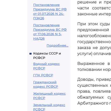
решение и пре
Постановление
части соответ
Президиума ВС РФ
от 01.07.2026 N 24-
законные интер
ПЭК26
При этом суды 
Постановление
Президиума ВС РФ
предложенно
от 17.06.2026 N 5-
налогообложе
НАД26
государственно
Подробнее...
заказа не допу
Кодексы СССР и
услуги) оплачив
РСФСР
Выраженное в
Водный кодекс
РСФСР
толковании нор
ГПК РСФСР
Доводы, приве
Гражданский
существенных 
кодекс РСФСР
права, повлия
Жилищный кодекс
обжалуемых с
РСФСР
Арбитражного п
Земельный кодекс
РСФСР