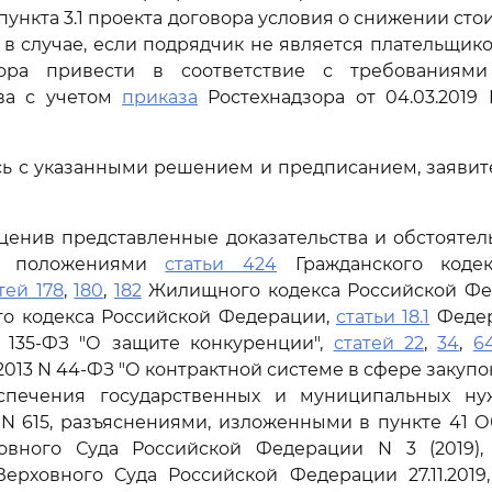
пункта 3.1 проекта договора условия о снижении сто
 в случае, если подрядчик не является плательщиком
вора привести в соответствие с требованиями
тва с учетом
приказа
Ростехнадзора от 04.03.2019
ь с указанными решением и предписанием, заявит
ценив представленные доказательства и обстоятель
сь положениями
статьи 424
Гражданского кодек
тей 178
,
180
,
182
Жилищного кодекса Российской Фед
ого кодекса Российской Федерации,
статьи 18.1
Федер
N 135-ФЗ "О защите конкуренции",
статей 22
,
34
,
6
.2013 N 44-ФЗ "О контрактной системе в сфере закупок
спечения государственных и муниципальных ну
N 615, разъяснениями, изложенными в пункте 41 
овного Суда Российской Федерации N 3 (2019),
рховного Суда Российской Федерации 27.11.2019,