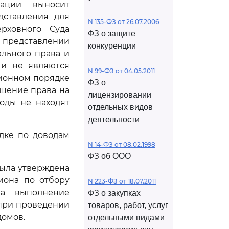
рации выносит
дставления для
N 135-ФЗ от 26.07.2006
рховного Суда
ФЗ о защите
 представлении
конкуренции
льного права и
 и не являются
N 99-ФЗ от 04.05.2011
ционном порядке
ФЗ о
ушение права на
лицензировании
оды не находят
отдельных видов
деятельности
дке по доводам
N 14-ФЗ от 08.02.1998
ФЗ об ООО
была утверждена
иона по отбору
N 223-ФЗ от 18.07.2011
на выполнение
ФЗ о закупках
при проведении
товаров, работ, услуг
домов.
отдельными видами