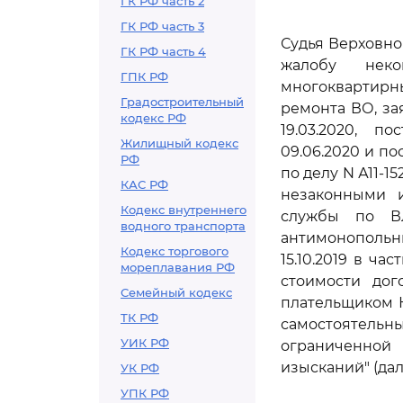
ГК РФ часть 2
ГК РФ часть 3
Судья Верховно
ГК РФ часть 4
жалобу неко
ГПК РФ
многоквартирн
Градостроительный
ремонта ВО, за
кодекс РФ
19.03.2020, п
Жилищный кодекс
09.06.2020 и по
РФ
по делу N А11-
КАС РФ
незаконными 
Кодекс внутреннего
службы по Вл
водного транспорта
антимонопольный
Кодекс торгового
15.10.2019 в ч
мореплавания РФ
стоимости дог
Семейный кодекс
плательщиком Н
ТК РФ
самостоятель
УИК РФ
ограниченной
изысканий" (дал
УК РФ
УПК РФ