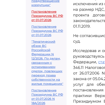
предотвращение
исключения из 
коррупции"
на размер НДС,
Постановление
проекта дого
Президиума ВС РФ
от 01.07.2026
законодательс
01.11.2019.
Постановление
Президиума ВС РФ
от 01.07.2026
Не согласившис
суд.
"Тематический
обзор ВС
Российской
Исследовав и о
Федерации N
руководствуя
12/2026. По делам,
Федерации,
ста
связанным с
оспариванием
346.11 Налогов
сделок, повлекших
от 26.07.2006 
переход права
закона от 05.04
собственности на
жилые помещения"
услуг для обе
постановления 
Постановление
Президиума ВС РФ
практики Верх
от 01.07.2026 N
Президиумом Ве
18А/2026