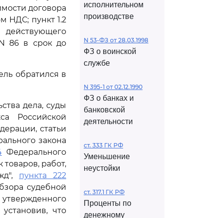
исполнительном
имости договора
производстве
 НДС; пункт 1.2
 действующего
N 53-ФЗ от 28.03.1998
 N 86 в срок до
ФЗ о воинской
службе
ель обратился в
N 395-1 от 02.12.1990
ФЗ о банках и
ства дела, суды
банковской
са Российской
деятельности
ерации, статьи
ального закона
ст. 333 ГК РФ
4
Федерального
Уменьшение
 товаров, работ,
неустойки
жд",
пункта 222
Обзора судебной
ст. 317.1 ГК РФ
 утвержденного
Проценты по
 установив, что
денежному