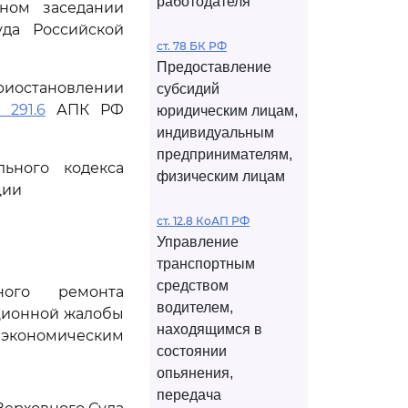
работодателя
ном заседании
да Российской
ст. 78 БК РФ
Предоставление
риостановлении
субсидий
 291.6
АПК РФ
юридическим лицам,
индивидуальным
предпринимателям,
ьного кодекса
физическим лицам
ции
ст. 12.8 КоАП РФ
Управление
транспортным
средством
ного ремонта
водителем,
ционной жалобы
находящимся в
 экономическим
состоянии
опьянения,
передача