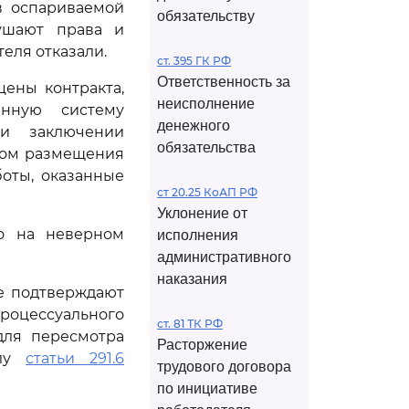
в оспариваемой
обязательству
рушают права и
еля отказали.
ст. 395 ГК РФ
Ответственность за
цены контракта,
неисполнение
нную систему
денежного
ри заключении
обязательства
иком размещения
боты, оказанные
ст 20.25 КоАП РФ
Уклонение от
о на неверном
исполнения
административного
наказания
е подтверждают
роцессуального
ст. 81 ТК РФ
для пересмотра
Расторжение
илу
статьи 291.6
трудового договора
по инициативе