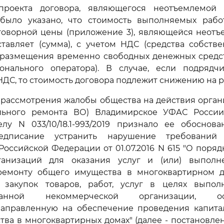
проекта договора, являющегося неотъемлемой
 было указано, что стоимость выполняемых рабо
говорной цены (приложение 3), являющейся неотъ
ставляет (сумма), с учетом НДС (средства собстве
 размещения временно свободных денежных средст
онального оператора). В случае, если подрядч
ДС, то стоимость договора подлежит снижению на 
 рассмотрения жалобы общества на действия орган
льного ремонта ВО) Владимирское УФАС Росси
делу N 033/10/18.1-993/2019 признало ее обосно
редписание устранить нарушение требовани
Российской Федерации от 01.07.2016 N 615 "О поря
ганизаций для оказания услуг и (или) выполн
ремонту общего имущества в многоквартирном 
 закупок товаров, работ, услуг в целях выпо
ованной некоммерческой организации, ос
 направленную на обеспечение проведения капита
ва в многоквартирных домах" (далее - постановлен