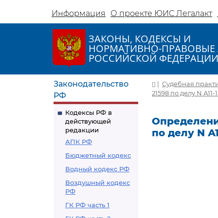
Информация
О проекте ЮИС Легалакт
ЗАКОНЫ, КОДЕКСЫ И
НОРМАТИВНО-ПРАВОВЫЕ 
РОССИЙСКОЙ ФЕДЕРАЦИ
Законодательство
|
Судебная практ
21598 по делу N А11-
РФ
Кодексы РФ в
Определение
действующей
редакции
по делу N А1
АПК РФ
Бюджетный кодекс
Водный кодекс РФ
Воздушный кодекс
РФ
ГК РФ часть 1