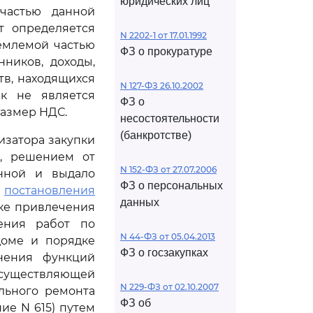
юридических лиц
 частью данной
т определяется
N 2202-1 от 17.01.1992
емлемой частью
ФЗ о прокуратуре
нников, доходы,
в, находящихся
N 127-ФЗ 26.10.2002
ик не является
ФЗ о
размер НДС.
несостоятельности
(банкротстве)
изатора закупки
и, решением от
N 152-ФЗ от 27.07.2006
ванной и выдало
ФЗ о персональных
й
постановления
данных
дке привлечения
ения работ по
N 44-ФЗ от 05.04.2013
доме и порядке
ФЗ о госзакупках
лнения функций
уществляющей
N 229-ФЗ от 02.10.2007
льного ремонта
ФЗ об
ие N 615) путем