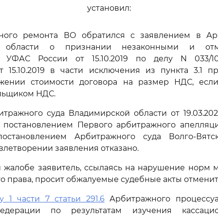
установил:
ного ремонта ВО обратился с заявлением в А
й области о признании незаконными и от
 УФАС России от 15.10.2019 по делу N 033/10/1
 15.10.2019 в части исключения из пункта 3.1 п
жении стоимости договора на размер НДС, есл
льщиком НДС.
тражного суда Владимирской области от 19.03.202
 постановлением Первого арбитражного апелляци
постановлением Арбитражного суда Волго-Вятс
довлетворении заявления отказано.
 жалобе заявитель, ссылаясь на нарушение норм 
о права, просит обжалуемые судебные акты отменит
у 1 части 7 статьи 291.6
Арбитражного процессуа
едерации по результатам изучения кассаци