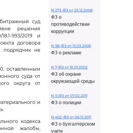
N 273-ФЗ от 25.12.2008
ФЗ о
рбитражный суд
противодействии
мене решения
коррупции
8.1-993/2019 и
роекта договора
N 38-ФЗ от 13.03.2006
и подрядчик не
ФЗ о рекламе
N 7-ФЗ от 10.01.2002
0, оставленным
ФЗ об охране
онного суда от
окружающей среды
кого округа от
N 3-ФЗ от 07.02.2011
материального и
ФЗ о полиции
ь.
N 402-ФЗ от 06.12.2011
льного кодекса
ФЗ о бухгалтерском
онной жалобы,
учете