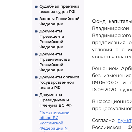
Судебная практика
высших судов РФ
Законы Российской
Фонд капиталь
Федерации
Владимирско
Документы
Владимирского
Президента
Российской
предписания от
Федерации
условия о сни
Документы
является плате
Правительства
Российской
Решением Арби
Федерации
без изменения
Документы органов
государственной
09.06.2020 и 
власти РФ
16.09.2020, в у
Документы
Президиума и
В кассационной
Пленума ВС РФ
процессуальног
"Тематический
обзор ВС
Согласно
пункт
Российской
Российской Ф
Федерации N