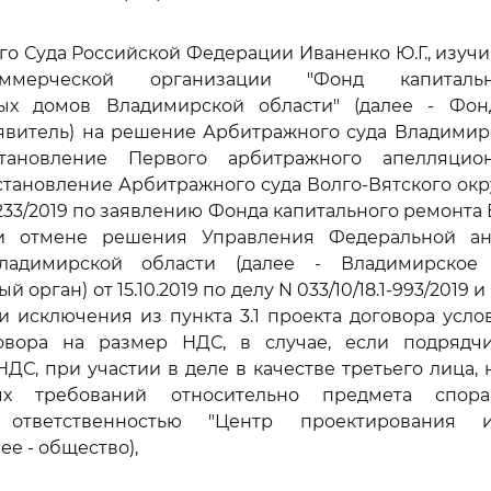
го Суда Российской Федерации Иваненко Ю.Г., изуч
ммерческой организации "Фонд капиталь
ых домов Владимирской области" (далее - Фон
явитель) на решение Арбитражного суда Владимир
остановление Первого арбитражного апелляци
становление Арбитражного суда Волго-Вятского окру
15233/2019 по заявлению Фонда капитального ремонта
и отмене решения Управления Федеральной ан
адимирской области (далее - Владимирское
 орган) от 15.10.2019 по делу N 033/10/18.1-993/2019 
асти исключения из пункта 3.1 проекта договора усл
овора на размер НДС, в случае, если подрядч
ДС, при участии в деле в качестве третьего лица,
ных требований относительно предмета спор
 ответственностью "Центр проектирования
ее - общество),