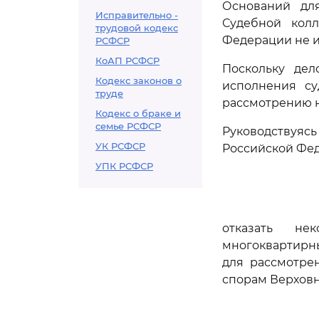
Оснований дл
Исправительно -
Судебной кол
трудовой кодекс
Федерации не и
РСФСР
КоАП РСФСР
Поскольку дел
Кодекс законов о
исполнения су
труде
рассмотрению н
Кодекс о браке и
семье РСФСР
Руководствуя
УК РСФСР
Российской Фед
УПК РСФСР
отказать не
многоквартирн
для рассмотре
спорам Верховн