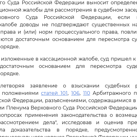
ого Суда Российской Федерации выносит определен
ционной жалобы для рассмотрения в судебном зас
ховного Суда Российской Федерации, если
жалобе доводы не подтверждают существенных 
права и (или) норм процессуального права, повл
ляются достаточным основанием для пересмотра су
орядке.
 изложенные в кассационной жалобе, суд пришел к 
достаточным основанием для пересмотра суд
орядке.
влетворяя заявление о взыскании судебных ра
ь положениями
статей 101
,
106
,
110
Арбитражного п
кой Федерации, разъяснениями, содержащимися в пун
ии Пленума Верховного Суда Российской Федерации от
вопросах применения законодательства о возмещ
ассмотрением дела", исследовав и оценив пр
ла доказательства в порядке, предусмотре