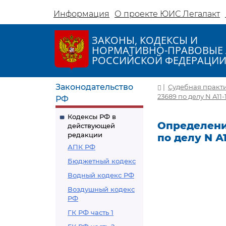
Информация
О проекте ЮИС Легалакт
ЗАКОНЫ, КОДЕКСЫ И
НОРМАТИВНО-ПРАВОВЫЕ 
РОССИЙСКОЙ ФЕДЕРАЦИ
Законодательство
|
Судебная практ
23689 по делу N А11-
РФ
Кодексы РФ в
Определение
действующей
редакции
по делу N А1
АПК РФ
Бюджетный кодекс
Водный кодекс РФ
Воздушный кодекс
РФ
ГК РФ часть 1