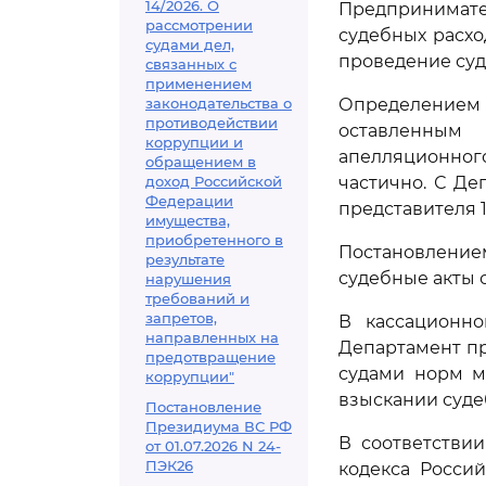
14/2026. О
Предпринимате
рассмотрении
судебных расхо
судами дел,
проведение суд
связанных с
применением
законодательства о
Определением
противодействии
оставленным
коррупции и
апелляционног
обращением в
доход Российской
частично. С Де
Федерации
представителя 1
имущества,
приобретенного в
Постановлением
результате
судебные акты 
нарушения
требований и
запретов,
В кассационно
направленных на
Департамент пр
предотвращение
судами норм м
коррупции"
взыскании суде
Постановление
Президиума ВС РФ
В соответстви
от 01.07.2026 N 24-
ПЭК26
кодекса Росси