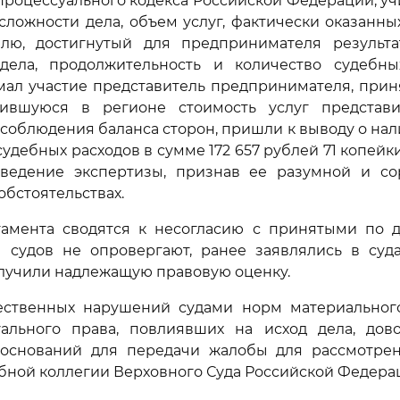
роцессуального кодекса Российской Федерации, у
 сложности дела, объем услуг, фактически оказанн
лю, достигнутый для предпринимателя результат
дела, продолжительность и количество судебны
мал участие представитель предпринимателя, прин
ившуюся в регионе стоимость услуг представи
соблюдения баланса сторон, пришли к выводу о на
удебных расходов в сумме 172 657 рублей 71 копейк
ведение экспертизы, признав ее разумной и с
обстоятельствах.
амента сводятся к несогласию с принятыми по 
ы судов не опровергают, ранее заявлялись в суд
лучили надлежащую правовую оценку.
ественных нарушений судами норм материального
ального права, повлиявших на исход дела, до
 оснований для передачи жалобы для рассмотре
бной коллегии Верховного Суда Российской Федерац