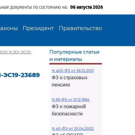
ьные документы по состоянию на:
06 августа 2026
Законы
Президент
Правительство
Популярные статьи
021 N 301-ЭС19-
и материалы
N 400-ФЗ от 28.12.2013
1-ЭС19-23689
ФЗ о страховых
пенсиях
N 69-ФЗ от 21.12.1994
ФЗ о пожарной
безопасности
N 40-ФЗ от 25.04.2002