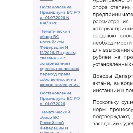
Арбитражного п
Постановление
спора, степень
Президиума ВС РФ
предпринимате
от 01.07.2026 N
рассмотрения 
18А/2026
которых прини
"Тематический
среднюю слож
обзор ВС
Российской
необходимости 
Федерации N
для взыскания с
12/2026. По делам,
рублей на про
связанным с
оспариванием
установленных 
сделок, повлекших
переход права
Доводы Департ
собственности на
актами, вывод
жилые помещения"
инстанций и по
Постановление
Президиума ВС РФ
Поскольку сущ
от 01.07.2026
норм процессу
"Тематический
подтверждают,
обзор ВС
Российской
заседании Суде
Федерации N