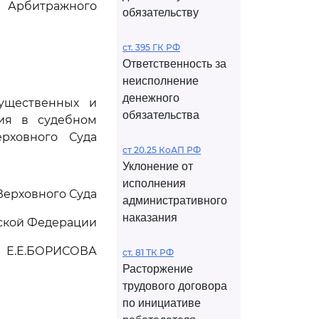
Арбитражного
обязательству
ст. 395 ГК РФ
Ответственность за
неисполнение
денежного
ущественных и
обязательства
ия в судебном
рховного Суда
ст 20.25 КоАП РФ
Уклонение от
исполнения
Верховного Суда
административного
наказания
ской Федерации
Е.Е.БОРИСОВА
ст. 81 ТК РФ
Расторжение
трудового договора
по инициативе