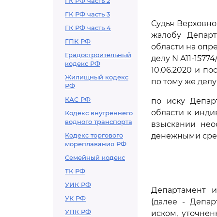
ГК РФ часть 2
ГК РФ часть 3
Судья Верховно
ГК РФ часть 4
жалобу Депар
ГПК РФ
области на опр
Градостроительный
делу N А11-1577
кодекс РФ
10.06.2020 и по
Жилищный кодекс
по тому же делу
РФ
КАС РФ
по иску Депар
области к инд
Кодекс внутреннего
водного транспорта
взыскании нео
Кодекс торгового
денежными сре
мореплавания РФ
Семейный кодекс
ТК РФ
УИК РФ
Департамент 
УК РФ
(далее - Депа
УПК РФ
иском, уточне