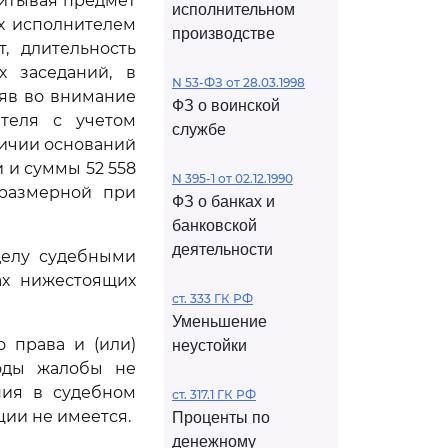
читывая предмет
исполнительном
ых исполнителем
производстве
, длительность
х заседаний, в
N 53-ФЗ от 28.03.1998
яв во внимание
ФЗ о воинской
теля с учетом
службе
личии оснований
и и суммы 52 558
N 395-1 от 02.12.1990
оразмерной при
ФЗ о банках и
банковской
деятельности
делу судебными
ах нижестоящих
ст. 333 ГК РФ
Уменьшение
 права и (или)
неустойки
воды жалобы не
ния в судебном
ст. 317.1 ГК РФ
ии не имеется.
Проценты по
денежному