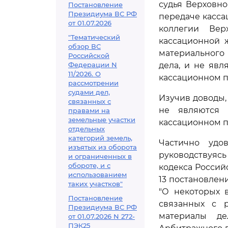
судья Верховн
Постановление
Президиума ВС РФ
передаче касса
от 01.07.2026
коллегии Вер
"Тематический
кассационной 
обзор ВС
материального 
Российской
Федерации N
дела, и не яв
11/2026. О
кассационном п
рассмотрении
судами дел,
Изучив доводы,
связанных с
не являются 
правами на
земельные участки
кассационном п
отдельных
категорий земель,
Частично удо
изъятых из оборота
руководствуяс
и ограниченных в
обороте, и с
кодекса Российс
использованием
13 постановлен
таких участков"
"О некоторых 
Постановление
связанных с р
Президиума ВС РФ
материалы де
от 01.07.2026 N 272-
ПЭК25