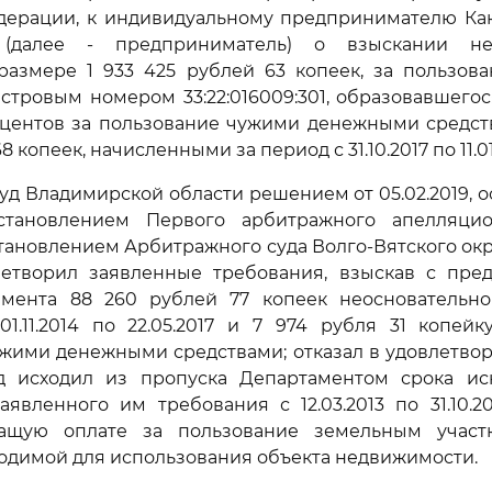
дерации, к индивидуальному предпринимателю Ка
 (далее - предприниматель) о взыскании нео
размере 1 933 425 рублей 63 копеек, за пользов
стровым номером 33:22:016009:301, образовавшегося
роцентов за пользование чужими денежными средс
8 копеек, начисленными за период с 31.10.2017 по 11.01
д Владимирской области решением от 05.02.2019, 
становлением Первого арбитражного апелляцио
становлением Арбитражного суда Волго-Вятского округ
летворил заявленные требования, взыскав с пре
амента 88 260 рублей 77 копеек неосновательно
1.11.2014 по 22.05.2017 и 7 974 рубля 31 копей
жими денежными средствами; отказал в удовлетво
уд исходил из пропуска Департаментом срока ис
аявленного им требования с 12.03.2013 по 31.10.2
ащую оплате за пользование земельным участ
одимой для использования объекта недвижимости.