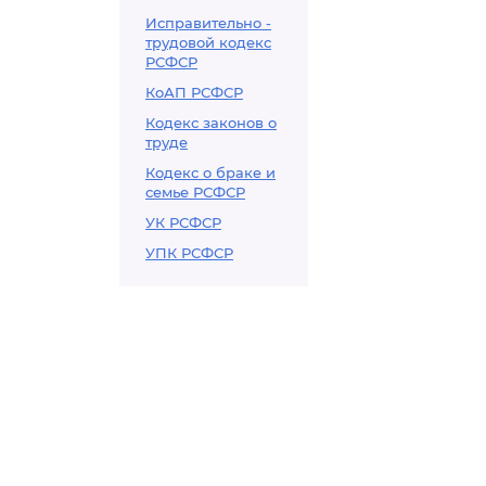
Исправительно -
трудовой кодекс
РСФСР
КоАП РСФСР
Кодекс законов о
труде
Кодекс о браке и
семье РСФСР
УК РСФСР
УПК РСФСР