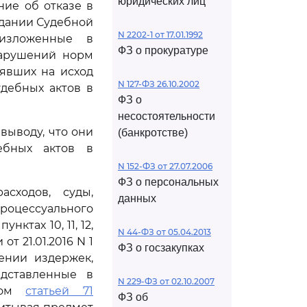
юридических лиц
ие об отказе в
едании Судебной
N 2202-1 от 17.01.1992
 изложенные в
ФЗ о прокуратуре
нарушений норм
иявших на исход
N 127-ФЗ 26.10.2002
дебных актов в
ФЗ о
несостоятельности
выводу, что они
(банкротстве)
ебных актов в
N 152-ФЗ от 27.07.2006
ФЗ о персональных
сходов, суды,
данных
роцессуального
ктах 10, 11, 12,
N 44-ФЗ от 05.04.2013
 21.01.2016 N 1
ФЗ о госзакупках
ении издержек,
едставленные в
N 229-ФЗ от 02.10.2007
нном
статьей 71
ФЗ об