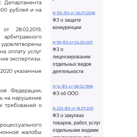
с Департамента
000 рублей и на
N 135-ФЗ от 26.07.2006
ФЗ о защите
конкуренции
т 28.02.2019,
арбитражного
N 99-ФЗ от 04.05.2011
 удовлетворены
ФЗ о
на оплату услуг
лицензировании
ение экспертизы.
отдельных видов
.2020 указанные
деятельности
N 14-ФЗ от 08.02.1998
кой Федерации,
ФЗ об ООО
сь на нарушение
х требований о
N 223-ФЗ от 18.07.2011
ФЗ о закупках
товаров, работ, услуг
роцессуального
отдельными видами
ционной жалобы