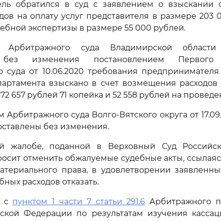
ль обратился в суд с заявлением о взыскании 
дов на оплату услуг представителя в размере 203 
ебной экспертизы в размере 55 000 рублей.
 Арбитражного суда Владимирской области о
 без изменения постановлением Первого 
о суда от 10.06.2020 требования предпринимателя
партамента взыскано в счет возмещения расходов 
72 657 рублей 71 копейка и 52 558 рублей на провед
 Арбитражного суда Волго-Вятского округа от 17.09
оставлены без изменения.
й жалобе, поданной в Верховный Суд Российс
осит отменить обжалуемые судебные акты, ссылая
атериального права, в удовлетворении заявленны
бных расходов отказать.
и с
пунктом 1 части 7 статьи 291.6
Арбитражного п
йской Федерации по результатам изучения касса