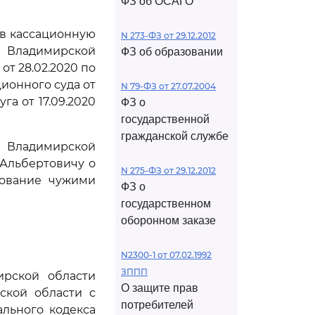
ФЗ об ОСАГО
ив кассационную
N 273-ФЗ от 29.12.2012
 Владимирской
ФЗ об образовании
т 28.02.2020 по
ционного суда от
N 79-ФЗ от 27.07.2004
га от 17.09.2020
ФЗ о
государственной
гражданской службе
й Владимирской
Альбертовичу о
N 275-ФЗ от 29.12.2012
зование чужими
ФЗ о
государственном
оборонном заказе
N2300-1 от 07.02.1992
ЗППП
рской области
О защите прав
ской области с
потребителей
льного кодекса