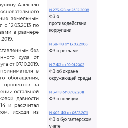
кунину Алексею
N 273-ФЗ от 25.12.2008
сновательного
ФЗ о
ание земельным
противодействии
 с 12.03.2013 по
коррупции
твами в размере
.2019.
N 38-ФЗ от 13.03.2006
оставленным без
ФЗ о рекламе
нного суда от
а от 07.10.2019,
N 7-ФЗ от 10.01.2002
дпринимателя в
ФЗ об охране
го обогащения,
окружающей среды
ку процентов за
рении остальной
N 3-ФЗ от 07.02.2011
ковой давности
ФЗ о полиции
014 и рассчитал
ком, исходя из
N 402-ФЗ от 06.12.2011
ФЗ о бухгалтерском
учете