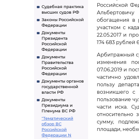
Российской Фе
Судебная практика
высших судов РФ
Альбертовичу
Законы Российской
обогащения в 
Федерации
участком с када
Документы
22.05.2017 и п
Президента
174 683 рублей 6
Российской
Федерации
Арбитражный су
Документы
изменения по
Правительства
Российской
07.06.2019 и по
Федерации
частично удов
Документы органов
пользу департ
государственной
возникшего с 0
власти РФ
пользование чу
Документы
Президиума и
части иска. С
Пленума ВС РФ
относительно з
"Тематический
сумму, подлеж
обзор ВС
площади, необх
Российской
Федерации N