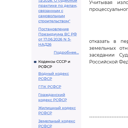
13/2026. О судебной
Учитывая изл
практике по делам,
процессуальног
связанным с
самовольным
строительством"
Постановление
Президиума ВС РФ
от 17.06.2026 N 5-
отказать в п
НАД26
земельных от
Подробнее...
заседании Су
Кодексы СССР и
Российской Фе
РСФСР
Водный кодекс
РСФСР
ГПК РСФСР
Гражданский
кодекс РСФСР
Жилищный кодекс
РСФСР
----------------------
Земельный кодекс
РСФСР