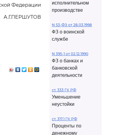
исполнительном
йской Федерации
производстве
А.Г.ПЕРШУТОВ
N 53-ФЗ от 28.03.1998
ФЗ о воинской
службе
N 395-1 от 02.12.1990
ФЗ о банках и
банковской
деятельности
ст. 333 ГК РФ
Уменьшение
неустойки
ст. 317.1 ГК РФ
Проценты по
денежному