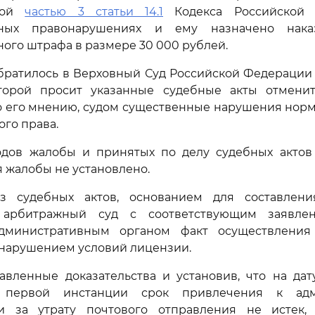
нной
частью 3 статьи 14.1
Кодекса Российской 
вных правонарушениях и ему назначено нак
ого штрафа в размере 30 000 рублей.
братилось в Верховный Суд Российской Федерации 
торой просит указанные судебные акты отменит
о его мнению, судом существенные нарушения норм
ого права.
одов жалобы и принятых по делу судебных актов
 жалобы не установлено.
з судебных актов, основанием для составлен
арбитражный суд с соответствующим заявле
дминистративным органом факт осуществления
 нарушением условий лицензии.
авленные доказательства и установив, что на дат
первой инстанции срок привлечения к адм
ти за утрату почтового отправления не истек, 