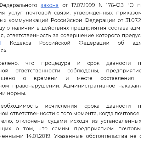
Федерального
закона
от 17.07.1999 N 176-ФЗ "О п
я услуг почтовой связи, утвержденных приказо
ых коммуникаций Российской Федерации от 31.07.2
у о наличии в действиях предприятия состава ад
я, ответственность за совершение которого преду
1
Кодекса Российской Федерации об адми
ях.
новлено, что процедура и срок давности п
вной ответственности соблюдены, предприят
ещено о времени и месте составления 
ном правонарушении. Административное наказан
ии нормы.
еобходимость исчисления срока давности п
ой ответственности с того момента, когда почтовое
телю, отклонены судами исходя из установленных 
ующих о том, что самим предприятием почтовы
енными 14.01.2019. Указанные обстоятельства не