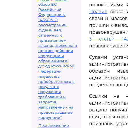
обзор ВС
положениями 
Российской
Правил
оказани
Федерации N
связи и массов
14/2026. О
рассмотрении
пришли к вывод
судами дел,
правонарушени
связанных с
3 статьи 14.
применением
законодательства о
правонарушени
противодействии
коррупции и
Судами уста
обращением в
администрати
доход Российской
образом изв
Федерации
имущества,
административ
приобретенного в
пределах санкц
результате
нарушения
Ссылки на н
требований и
запретов,
административн
направленных на
выдано получа
предотвращение
свидетельств
коррупции"
признаны утрач
Постановление