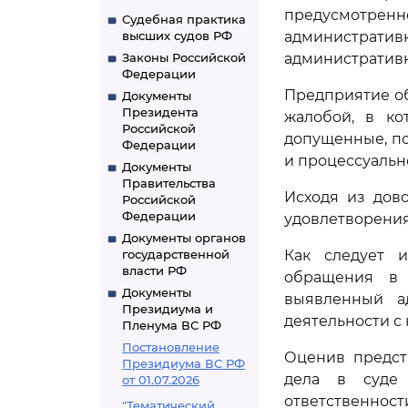
предусмотре
Судебная практика
высших судов РФ
администрати
Законы Российской
административн
Федерации
Предприятие о
Документы
Президента
жалобой, в ко
Российской
допущенные, п
Федерации
и процессуальн
Документы
Правительства
Исходя из дов
Российской
Федерации
удовлетворения
Документы органов
государственной
Как следует и
власти РФ
обращения в 
Документы
выявленный а
Президиума и
деятельности с
Пленума ВС РФ
Постановление
Оценив предст
Президиума ВС РФ
дела в суде 
от 01.07.2026
ответственнос
"Тематический