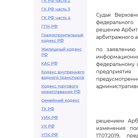
ГК РФ часть 2
ГК РФ часть 3
Судья Верховн
ГК РФ часть 4
федерального 
ГПК РФ
решение Арбитр
Градостроительный
арбитражного ап
кодекс РФ
Жилищный кодекс
по заявлению
РФ
информационны
КАС РФ
федеральному 
предприятия
Кодекс внутреннего
водного транспорта
предусмотре
Кодекс торгового
административ
мореплавания РФ
Семейный кодекс
ТК РФ
УИК РФ
решением Арби
УК РФ
изменения пос
УПК РФ
17.07.2019, п