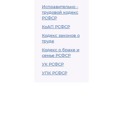
Исправительно -
трудовой кодекс
РСФСР
КоАП РСФСР
Кодекс законов о
труде
Кодекс о браке и
семье РСФСР
УК РСФСР
УПК РСФСР