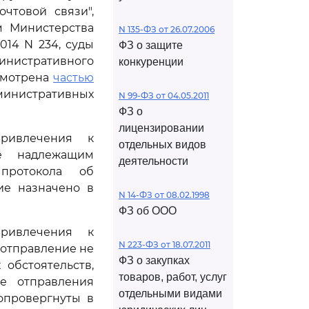
очтовой связи",
м Министерства
N 135-ФЗ от 26.07.2006
014 N 234, суды
ФЗ о защите
министративного
конкуренции
смотрена
частью
нистративных
N 99-ФЗ от 04.05.2011
ФЗ о
лицензировании
ривлечения к
отдельных видов
ие надлежащим
деятельности
протокола об
ие назначено в
N 14-ФЗ от 08.02.1998
ФЗ об ООО
ривлечения к
N 223-ФЗ от 18.07.2011
 отправление не
ФЗ о закупках
обстоятельств,
товаров, работ, услуг
е отправления
отдельными видами
 опровергнуты в