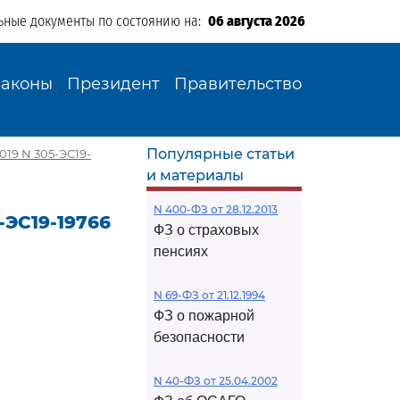
ьные документы по состоянию на:
06 августа 2026
Законы
Президент
Правительство
Популярные статьи
019 N 305-ЭС19-
и материалы
N 400-ФЗ от 28.12.2013
-ЭС19-19766
ФЗ о страховых
пенсиях
N 69-ФЗ от 21.12.1994
ФЗ о пожарной
безопасности
N 40-ФЗ от 25.04.2002