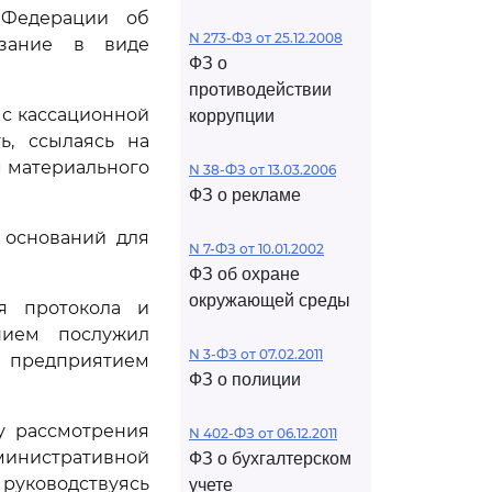
Федерации об
N 273-ФЗ от 25.12.2008
азание в виде
ФЗ о
противодействии
с кассационной
коррупции
ь, ссылаясь на
 материального
N 38-ФЗ от 13.03.2006
ФЗ о рекламе
 оснований для
N 7-ФЗ от 10.01.2002
ФЗ об охране
окружающей среды
ия протокола и
нием послужил
N 3-ФЗ от 07.02.2011
 предприятием
ФЗ о полиции
у рассмотрения
N 402-ФЗ от 06.12.2011
инистративной
ФЗ о бухгалтерском
руководствуясь
учете