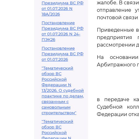
жалобе. В связ
Президиума ВС РФ
от 01.07.2026 N
отправление у
18А/2026
почтовой связи
Постановление
Президиума ВС РФ
Приведенные в
от 01.07.2026 N 24-
предприятия 
ПЭК26
рассмотрении д
Постановление
Президиума ВС РФ
На основани
от 01.07.2026
Арбитражного п
"Тематический
обзор ВС
Российской
Федерации N
13/2026. О судебной
практике по делам,
в передаче к
связанным с
Судебной кол
самовольным
строительством"
Федерации отка
"Тематический
обзор ВС
Российской
Федерации N