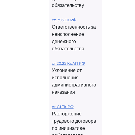
обязательству
ст. 395 ГК РФ
Ответственность за
неисполнение
денежного
обязательства
ст 20.25 КоАП РФ
Уклонение от
исполнения
административного
наказания
ст. 81 ТК РФ
Расторжение
трудового договора
по инициативе