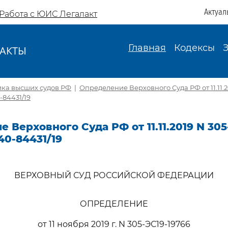
Актуал
Работа с ЮИС Легалакт
Главная
Кодексы
АКТЫ
И
ика высших судов РФ
|
Определение Верховного Суда РФ от 11.11.2
-84431/19
 Верховного Суда РФ от 11.11.2019 N 305
40-84431/19
ВЕРХОВНЫЙ СУД РОССИЙСКОЙ ФЕДЕРАЦИИ
ОПРЕДЕЛЕНИЕ
от 11 ноября 2019 г. N 305-ЭС19-19766