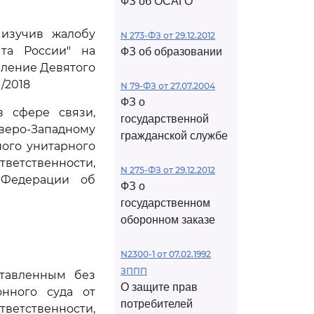
ФЗ об ОСАГО
 изучив жалобу
N 273-ФЗ от 29.12.2012
чта России" на
ФЗ об образовании
вление Девятого
/2018
N 79-ФЗ от 27.07.2004
ФЗ о
 сфере связи,
государственной
веро-Западному
гражданской службе
ого унитарного
тственности,
N 275-ФЗ от 29.12.2012
Федерации об
ФЗ о
государственном
оборонном заказе
N2300-1 от 07.02.1992
ЗППП
ставленным без
О защите прав
онного суда от
потребителей
ветственности,