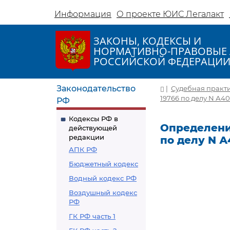
Информация
О проекте ЮИС Легалакт
ЗАКОНЫ, КОДЕКСЫ И
НОРМАТИВНО-ПРАВОВЫЕ 
РОССИЙСКОЙ ФЕДЕРАЦИ
Законодательство
|
Судебная практ
19766 по делу N А40
РФ
Кодексы РФ в
Определение
действующей
редакции
по делу N А
АПК РФ
Бюджетный кодекс
Водный кодекс РФ
Воздушный кодекс
РФ
ГК РФ часть 1