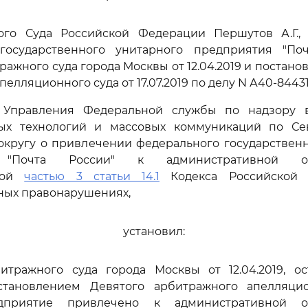
ого Суда Российской Федерации Першутов А.Г.,
государственного унитарного предприятия "По
ажного суда города Москвы от 12.04.2019 и постано
елляционного суда от 17.07.2019 по делу N А40-84431
 Управления Федеральной службы по надзору в
х технологий и массовых коммуникаций по Се
округу о привлечении федерального государственн
 "Почта России" к административной отве
нной
частью 3 статьи 14.1
Кодекса Российской 
ных правонарушениях,
установил:
тражного суда города Москвы от 12.04.2019, о
тановлением Девятого арбитражного апелляци
редприятие привлечено к административной от