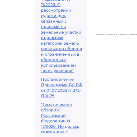
11/2026. О
рассмотрении
судами дел,
связанных с
правами на
земельные участки
----------------------
отдельных
категорий земель,
изъятых из оборота
и ограниченных в
обороте, и с
использованием
таких участков"
Постановление
Президиума ВС РФ
от 01.07.2026 N 272-
ПЭК25
"Тематический
обзор ВС
Российской
Федерации N
12/2026. По делам,
связанным с