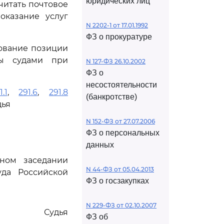
юридических лиц
читать почтовое
оказание услуг
N 2202-1 от 17.01.1992
ФЗ о прокуратуре
ование позиции
ны судами при
N 127-ФЗ 26.10.2002
ФЗ о
несостоятельности
.1
,
291.6
,
291.8
(банкротстве)
дья
N 152-ФЗ от 27.07.2006
ФЗ о персональных
данных
ном заседании
N 44-ФЗ от 05.04.2013
да Российской
ФЗ о госзакупках
N 229-ФЗ от 02.10.2007
Судья
ФЗ об