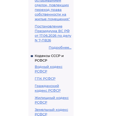
оспариванием
сделок, повлекших
переход права
собственности на
жилые помещения"
Постановление
Президиума ВС РФ
от 17.06.2026 по делу
N 7-ПВ26
Подробнее...
Кодексы СССР и
РСФСР
Водный кодекс
РСФСР
ГПК РСФСР
Гражданский
кодекс РСФСР
Жилищный кодекс
РСФСР
Земельный кодекс
РСФСР