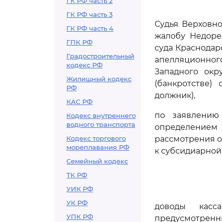
ГК РФ часть 2
ГК РФ часть 3
Судья Верховно
ГК РФ часть 4
жалобу Недоре
ГПК РФ
суда Краснодар
Градостроительный
апелляционного
кодекс РФ
Западного окру
Жилищный кодекс
(банкротстве)
РФ
должник),
КАС РФ
по заявлению
Кодекс внутреннего
водного транспорта
определением 
Кодекс торгового
рассмотрения 
мореплавания РФ
к субсидиарной
Семейный кодекс
ТК РФ
УИК РФ
УК РФ
доводы касс
УПК РФ
предусмотре