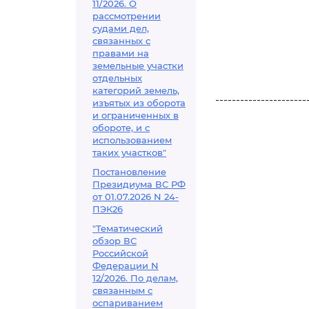
11/2026. О
рассмотрении
судами дел,
связанных с
правами на
земельные участки
отдельных
категорий земель,
----------------------
изъятых из оборота
и ограниченных в
обороте, и с
использованием
таких участков"
Постановление
Президиума ВС РФ
от 01.07.2026 N 24-
ПЭК26
"Тематический
обзор ВС
Российской
Федерации N
12/2026. По делам,
связанным с
оспариванием