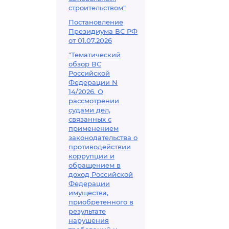
строительством"
Постановление
Президиума ВС РФ
от 01.07.2026
"Тематический
обзор ВС
Российской
Федерации N
14/2026. О
рассмотрении
судами дел,
связанных с
применением
законодательства о
противодействии
коррупции и
обращением в
доход Российской
Федерации
имущества,
приобретенного в
результате
нарушения