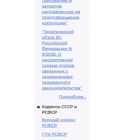
требований и
запретов,
направленных на
предотвращение
коррупции"
"Тематический
обзор ВС
Российской
Федерации N
9/2026. О
рассмотрении
судами споров,
связанных с
применением
таможенного
законодательства"
Подробнее...
Кодексы СССР и
РСФСР
Водный кодекс
РСФСР
ГПК РСФСР