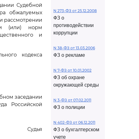
дании Судебной
N 273-ФЗ от 25.12.2008
тра обжалуемых
ФЗ о
при рассмотрении
противодействии
и (или) норм
коррупции
щественного и
N 38-ФЗ от 13.03.2006
ьного кодекса
ФЗ о рекламе
N 7-ФЗ от 10.01.2002
ФЗ об охране
окружающей среды
ебном заседании
N 3-ФЗ от 07.02.2011
да Российской
ФЗ о полиции
N 402-ФЗ от 06.12.2011
Судья
ФЗ о бухгалтерском
учете