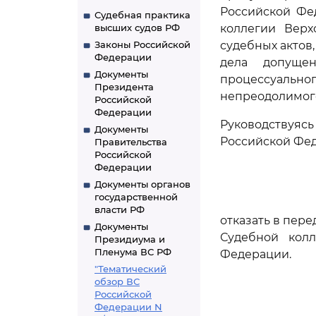
Российской Фе
Судебная практика
высших судов РФ
коллегии Верх
Законы Российской
судебных актов,
Федерации
дела допуще
Документы
процессуальн
Президента
непреодолимого
Российской
Федерации
Руководствуя
Документы
Российской Фе
Правительства
Российской
Федерации
Документы органов
государственной
власти РФ
отказать в пер
Документы
Судебной кол
Президиума и
Пленума ВС РФ
Федерации.
"Тематический
обзор ВС
Российской
Федерации N