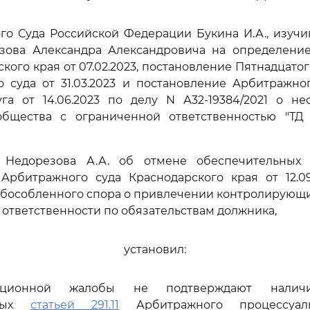
го Суда Российской Федерации Букина И.А., изуч
зова Александра Александровича на определени
ского края от 07.02.2023, постановление Пятнадцато
 суда от 31.03.2023 и постановление Арбитражно
га от 14.06.2023 по делу N А32-19384/2021 о не
 общества с ограниченной ответственностью "ТД 
 Недорезова А.А. об отмене обеспечительных 
Арбитражного суда Краснодарского края от 12.09
обособленного спора о привлечении контролирующи
 ответственности по обязательствам должника,
установил:
ационной жалобы не подтверждают наличи
нных
статьей 291.11
Арбитражного процессуаль