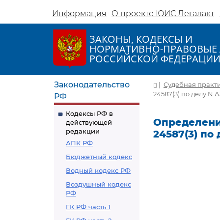
Информация
О проекте ЮИС Легалакт
ЗАКОНЫ, КОДЕКСЫ И
НОРМАТИВНО-ПРАВОВЫЕ 
РОССИЙСКОЙ ФЕДЕРАЦИ
Законодательство
|
Судебная практ
24587(3) по делу N А
РФ
Кодексы РФ в
Определение
действующей
редакции
24587(3) по 
АПК РФ
Бюджетный кодекс
Водный кодекс РФ
Воздушный кодекс
РФ
ГК РФ часть 1