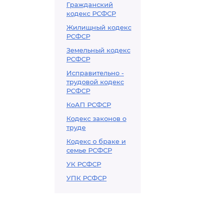
Гражданский
кодекс РСФСР
Жилищный кодекс
РСФСР
Земельный кодекс
РСФСР
Исправительно -
трудовой кодекс
РСФСР
КоАП РСФСР
Кодекс законов о
труде
Кодекс о браке и
семье РСФСР
УК РСФСР
УПК РСФСР