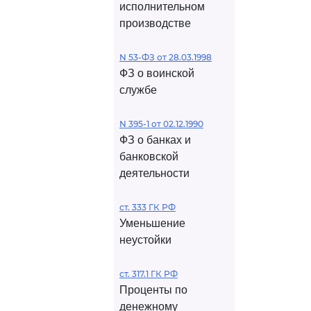
исполнительном
производстве
N 53-ФЗ от 28.03.1998
ФЗ о воинской
службе
N 395-1 от 02.12.1990
ФЗ о банках и
банковской
деятельности
ст. 333 ГК РФ
Уменьшение
неустойки
ст. 317.1 ГК РФ
Проценты по
денежному