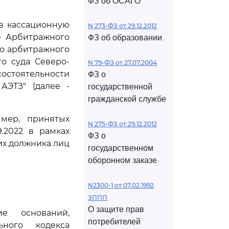
ФЗ об ОСАГО
ив кассационную
N 273-ФЗ от 29.12.2012
е Арбитражного
ФЗ об образовании
го арбитражного
го суда Северо-
N 79-ФЗ от 27.07.2004
состоятельности
ФЗ о
АЭТЗ" (далее -
государственной
гражданской службе
мер, принятых
N 275-ФЗ от 29.12.2012
.2022 в рамках
ФЗ о
х должника лиц
государственном
оборонном заказе
N2300-1 от 07.02.1992
ЗППП
О защите прав
е оснований,
потребителей
ного кодекса