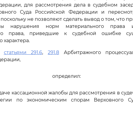
дерации, для рассмотрения дела в судебном засе
овного Суда Российской Федерации и пересмо
 поскольку не позволяют сделать вывод о том, что 
ны нарушения норм материального права 
ого права, приведшие к судебной ошибке су
 характера.
сь
статьями 291.6
,
291.8
Арбитражного процессуал
дерации,
определил:
едаче кассационной жалобы для рассмотрения в суд
легии по экономическим спорам Верховного Су