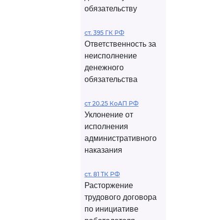
обязательству
ст. 395 ГК РФ
Ответственность за
неисполнение
денежного
обязательства
ст 20.25 КоАП РФ
Уклонение от
исполнения
административного
наказания
ст. 81 ТК РФ
Расторжение
трудового договора
по инициативе