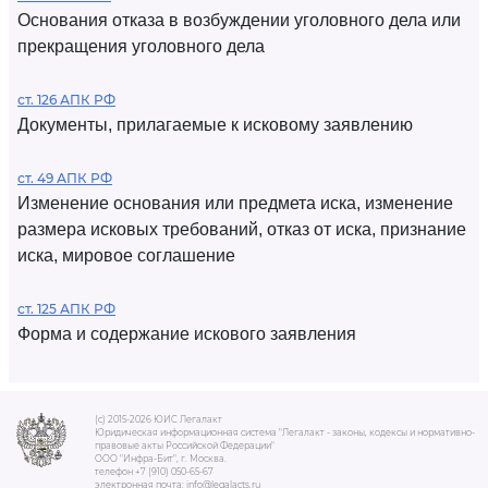
Основания отказа в возбуждении уголовного дела или
прекращения уголовного дела
ст. 126 АПК РФ
Документы, прилагаемые к исковому заявлению
ст. 49 АПК РФ
Изменение основания или предмета иска, изменение
размера исковых требований, отказ от иска, признание
иска, мировое соглашение
ст. 125 АПК РФ
Форма и содержание искового заявления
(c) 2015-2026 ЮИС Легалакт
Юридическая информационная система "Легалакт - законы, кодексы и нормативно-
правовые акты Российской Федерации"
ООО "Инфра-Бит", г. Москва.
телефон +7 (910) 050-65-67
электронная почта: info@legalacts.ru