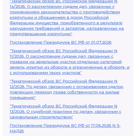
"Тематический обзор ВС Российской Федерации N
14/2026. О рассмотрении судами дел, связанных с
применением законодательства о противодействии
коррупции и обращением в доход Российской
Федерации имущества, приобретенного в результате
нарушения требований и запретов, направленных на
предотвращение коррупции"
Постановление Президиума ВС РФ от 01.07.2026
"Тематический обзор ВС Российской Федерации N
11/2026. О рассмотрении судами дел, связанных с
правами на земельные участки отдельных категорий
земель, изъятых из оборота и ограниченных в обороте, и
с использованием таких участков"
"Тематический обзор ВС Российской Федерации N
12/2026. По делам, связанным с оспариванием сделок,
повлекших переход права собственности на жилые
помещения"
"Тематический обзор ВС Российской Федерации N
13/2026. О судебной практике по делам, связанным с
самовольным строительством"
Постановление Президиума ВС РФ от 17.06.2026 N 5-
НАД26