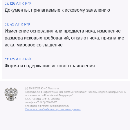
ст. 126 АПК РФ
Документы, прилагаемые к исковому заявлению
ст. 49 АПК РФ
Изменение основания или предмета иска, изменение
размера исковых требований, отказ от иска, признание
иска, мировое соглашение
ст. 125 АПК РФ
Форма и содержание искового заявления
(c) 2015-2026 ЮИС Легалакт
Юридическая информационная система "Легалакт - законы, кодексы и нормативно-
правовые акты Российской Федерации"
ООО "Инфра-Бит", г. Москва.
телефон +7 (910) 050-65-67
электронная почта: info@legalacts.ru
Политика по обработке персональных данных