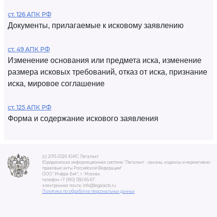
ст. 126 АПК РФ
Документы, прилагаемые к исковому заявлению
ст. 49 АПК РФ
Изменение основания или предмета иска, изменение
размера исковых требований, отказ от иска, признание
иска, мировое соглашение
ст. 125 АПК РФ
Форма и содержание искового заявления
(c) 2015-2026 ЮИС Легалакт
Юридическая информационная система "Легалакт - законы, кодексы и нормативно-
правовые акты Российской Федерации"
ООО "Инфра-Бит", г. Москва.
телефон +7 (910) 050-65-67
электронная почта: info@legalacts.ru
Политика по обработке персональных данных