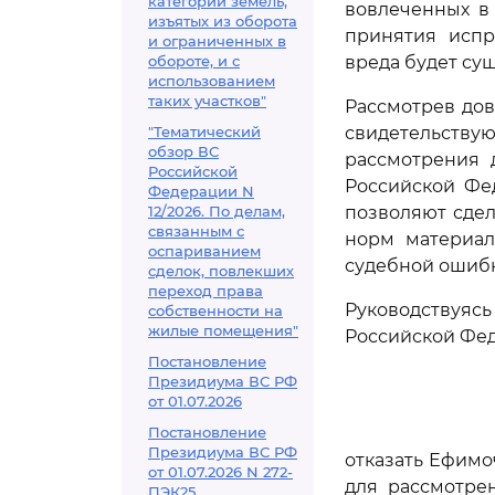
категорий земель,
вовлеченных в 
изъятых из оборота
принятия исп
и ограниченных в
обороте, и с
вреда будет су
использованием
таких участков"
Рассмотрев дов
"Тематический
свидетельствую
обзор ВС
рассмотрения 
Российской
Российской Фе
Федерации N
12/2026. По делам,
позволяют сдел
связанным с
норм материал
оспариванием
судебной ошибк
сделок, повлекших
переход права
Руководствуя
собственности на
жилые помещения"
Российской Фед
Постановление
Президиума ВС РФ
от 01.07.2026
Постановление
Президиума ВС РФ
отказать Ефим
от 01.07.2026 N 272-
для рассмотре
ПЭК25