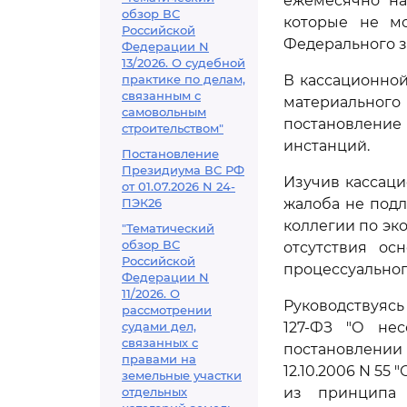
ежемесячно на
обзор ВС
которые не м
Российской
Федерального за
Федерации N
13/2026. О судебной
практике по делам,
В кассационно
связанным с
материальног
самовольным
постановление
строительством"
инстанций.
Постановление
Президиума ВС РФ
Изучив кассаци
от 01.07.2026 N 24-
ПЭК26
жалоба не под
коллегии по эк
"Тематический
обзор ВС
отсутствия ос
Российской
процессуальног
Федерации N
11/2026. О
Руководствуяс
рассмотрении
судами дел,
127-ФЗ "О нес
связанных с
постановлении
правами на
12.10.2006 N 5
земельные участки
отдельных
из принципа 