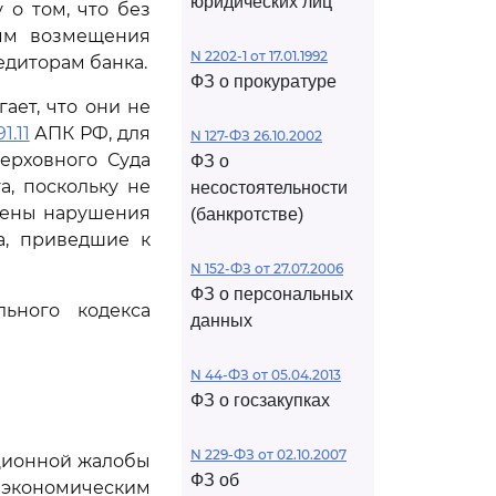
юридических лиц
 о том, что без
мм возмещения
N 2202-1 от 17.01.1992
едиторам банка.
ФЗ о прокуратуре
ает, что они не
1.11
АПК РФ, для
N 127-ФЗ 26.10.2002
ерховного Суда
ФЗ о
, поскольку не
несостоятельности
ущены нарушения
(банкротстве)
а, приведшие к
N 152-ФЗ от 27.07.2006
ФЗ о персональных
ьного кодекса
данных
N 44-ФЗ от 05.04.2013
ФЗ о госзакупках
N 229-ФЗ от 02.10.2007
ционной жалобы
ФЗ об
 экономическим