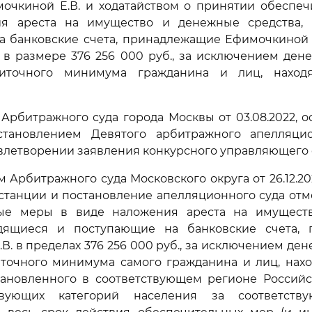
мочкиной Е.В. и ходатайством о принятии обеспеч
я ареста на имущество и денежные средства,
 банковские счета, принадлежащие Ефимочкиной Е
в размере 376 256 000 руб., за исключением ден
иточного минимума гражданина и лиц, наход
рбитражного суда города Москвы от 03.08.2022, 
тановлением Девятого арбитражного апелляци
довлетворении заявления конкурсного управляющего 
 Арбитражного суда Московского округа от 26.12.2
станции и постановление апелляционного суда от
ные меры в виде наложения ареста на имущест
одящиеся и поступающие на банковские счета,
В. в пределах 376 256 000 руб., за исключением ден
точного минимума самого гражданина и лиц, нахо
тановленного в соответствующем регионе Россий
твующих категорий населения за соответству