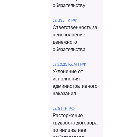
обязательству
ст. 395 ГК РФ
Ответственность за
неисполнение
денежного
обязательства
ст 20.25 КоАП РФ
Уклонение от
исполнения
административного
наказания
ст. 81 ТК РФ
Расторжение
трудового договора
по инициативе