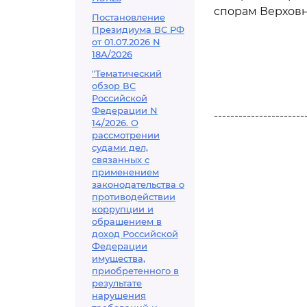
спорам Верховн
Постановление
Президиума ВС РФ
от 01.07.2026 N
18А/2026
"Тематический
обзор ВС
Российской
Федерации N
----------------------
14/2026. О
рассмотрении
судами дел,
связанных с
применением
законодательства о
противодействии
коррупции и
обращением в
доход Российской
Федерации
имущества,
приобретенного в
результате
нарушения