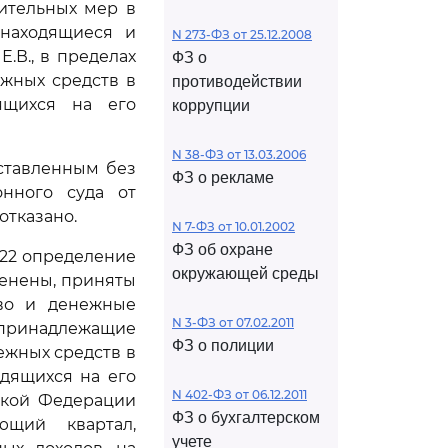
ительных мер в
 находящиеся и
N 273-ФЗ от 25.12.2008
.В., в пределах
ФЗ о
ежных средств в
противодействии
ящихся на его
коррупции
N 38-ФЗ от 13.03.2006
оставленным без
ФЗ о рекламе
онного суда от
отказано.
N 7-ФЗ от 10.01.2002
ФЗ об охране
022 определение
окружающей среды
менены, приняты
во и денежные
N 3-ФЗ от 07.02.2011
 принадлежащие
ФЗ о полиции
ежных средств в
дящихся на его
N 402-ФЗ от 06.12.2011
ской Федерации
ФЗ о бухгалтерском
ющий квартал,
учете