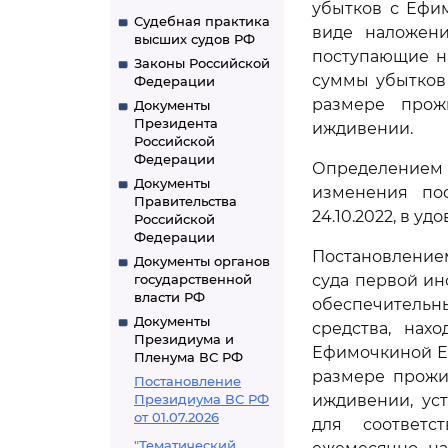
убытков с Ефи
Судебная практика
виде наложени
высших судов РФ
поступающие на
Законы Российской
суммы убытков 
Федерации
размере прож
Документы
Президента
иждивении.
Российской
Федерации
Определением А
Документы
изменения пос
Правительства
24.10.2022, в у
Российской
Федерации
Постановлением
Документы органов
государственной
суда первой ин
власти РФ
обеспечитель
Документы
средства, нах
Президиума и
Ефимочкиной Е.
Пленума ВС РФ
размере прожи
Постановление
Президиума ВС РФ
иждивении, ус
от 01.07.2026
для соответс
"Тематический