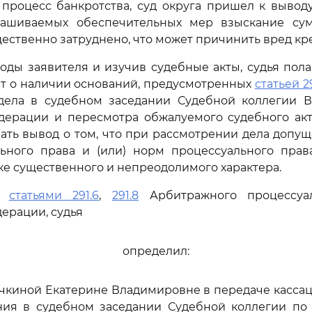
процесс банкротства, суд округа пришел к выводу
рашиваемых обеспечительных мер взыскание су
щественно затруднено, что может причинить вред кр
оды заявителя и изучив судебные акты, судья полаг
т о наличии оснований, предусмотренных
статьей 29
дела в судебном заседании Судебной коллегии В
дерации и пересмотра обжалуемого судебного акта
ать вывод о том, что при рассмотрении дела доп
ьного права и (или) норм процессуального прав
е существенного и непреодолимого характера.
сь
статьями 291.6
,
291.8
Арбитражного процессуал
ерации, судья
определил:
очкиной Екатерине Владимировне в передаче касса
ния в судебном заседании Судебной коллегии по