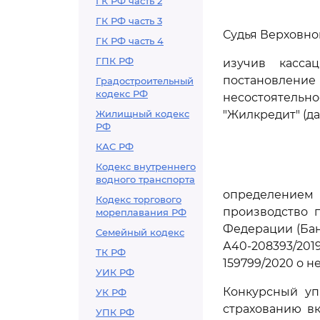
ГК РФ часть 2
ГК РФ часть 3
Судья Верховног
ГК РФ часть 4
ГПК РФ
изучив касса
постановление
Градостроительный
кодекс РФ
несостоятельно
Жилищный кодекс
"Жилкредит" (да
РФ
КАС РФ
Кодекс внутреннего
водного транспорта
определением 
Кодекс торгового
производство 
мореплавания РФ
Федерации (Бан
Семейный кодекс
А40-208393/201
ТК РФ
159799/2020 о н
УИК РФ
Конкурсный уп
УК РФ
страхованию в
УПК РФ