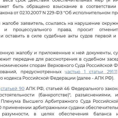
 весь срок действия обеспечительных мер (и ин
ожет быть обращено взыскание в соответстви
кона от 02.10.2007 N 229-ФЗ "Об исполнительном пр
й жалобе заявитель, ссылаясь на нарушение окруж
о и процессуального права, просит отмени
 и оставить в силе судебные акты судов первой и
онную жалобу и приложенные к ней документы, суд
лежит передаче для рассмотрения в судебном засе
ономическим спорам Верховного Суда Российской 
нований, предусмотренных
частью 1 статьи 291.11
о кодекса Российской Федерации (далее - АПК РФ).
ь
статьей 90
АПК РФ, статьей 46 Федерального закона 
остоятельности (банкротстве)", разъяснениями,
 Пленума Высшего Арбитражного Суда Российско
5 "О применении арбитражными судами обеспечительн
разумности, в целях обеспечения баланса и