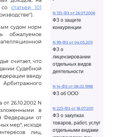
ых доходов, на
и со
статьей 101
N 135-ФЗ от 26.07.2006
оизводстве").
ФЗ о защите
ным судом норм
конкуренции
ть обжалуемое
 апелляционной
N 99-ФЗ от 04.05.2011
ФЗ о
лицензировании
ья считает, что
отдельных видов
дании Судебной
деятельности
Федерации ввиду
Арбитражного
N 14-ФЗ от 08.02.1998
ФЗ об ООО
от 26.10.2002 N
N 223-ФЗ от 18.07.2011
 изложенными в
ФЗ о закупках
й Федерации от
товаров, работ, услуг
ых мер", исходя
отдельными видами
нтересов лиц,