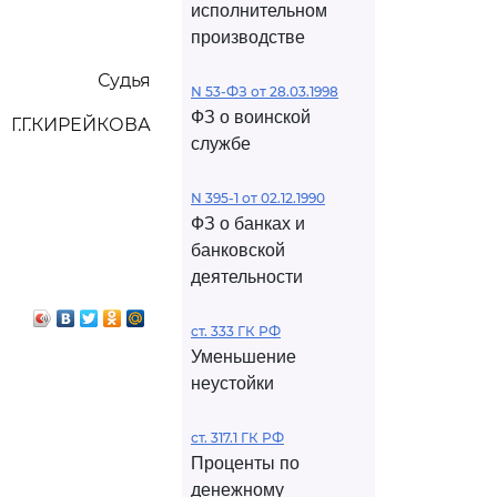
исполнительном
производстве
Судья
N 53-ФЗ от 28.03.1998
ФЗ о воинской
Г.Г.КИРЕЙКОВА
службе
N 395-1 от 02.12.1990
ФЗ о банках и
банковской
деятельности
ст. 333 ГК РФ
Уменьшение
неустойки
ст. 317.1 ГК РФ
Проценты по
денежному