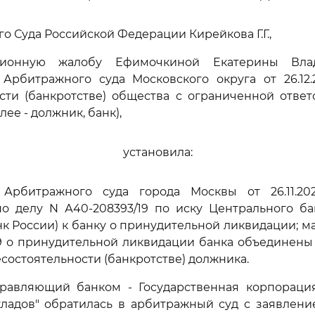
о Суда Российской Федерации Кирейкова Г.Г.,
ционную жалобу Ефимочкиной Екатерины Вл
 Арбитражного суда Московского округа от 26.12.
сти (банкротстве) общества с ограниченной отве
лее - должник, банк),
установила:
Арбитражного суда города Москвы от 26.11.2
по делу N А40-208393/19 по иску Центрального ба
к России) к банку о принудительной ликвидации; м
9 о принудительной ликвидации банка объединены
есостоятельности (банкротстве) должника.
равляющий банком - Государственная корпорация
кладов" обратилась в арбитражный суд с заявлени