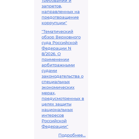
требований и
запретов,
направленных на
предотвращение
коррупции"
"Тематический
обзор Верховного
суда Российской
Федерации N
8/2026. О
применении
арбитражными
судами
законодательства о
специальных
экономических
мерах,
предусмотренных в
целях защиты
национальных
интересов
Российской
Федерации"
Подробнее...