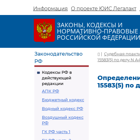
Информация
О проекте ЮИС Легалакт
ЗАКОНЫ, КОДЕКСЫ И
НОРМАТИВНО-ПРАВОВЫЕ 
РОССИЙСКОЙ ФЕДЕРАЦИ
Законодательство
|
Судебная практ
15583(5) по делу N 
РФ
Кодексы РФ в
Определение
действующей
редакции
15583(5) по
АПК РФ
Бюджетный кодекс
Водный кодекс РФ
Воздушный кодекс
РФ
ГК РФ часть 1