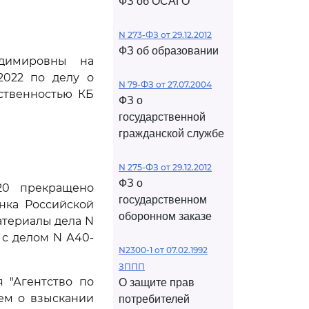
ФЗ об ОСАГО
N 273-ФЗ от 29.12.2012
ФЗ об образовании
адимировны на
2022 по делу о
N 79-ФЗ от 27.07.2004
тственностью КБ
ФЗ о
государственной
гражданской службе
N 275-ФЗ от 29.12.2012
ФЗ о
020 прекращено
государственном
нка Российской
оборонном заказе
атериалы дела N
 с делом N А40-
N2300-1 от 07.02.1992
ЗППП
 "Агентство по
О защите прав
ем о взыскании
потребителей