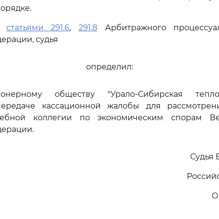
орядке.
сь
статьями 291.6
,
291.8
Арбитражного процессуал
ерации, судья
определил:
ионерному обществу "Урало-Сибирская теплоэ
передаче кассационной жалобы для рассмотрен
дебной коллегии по экономическим спорам Ве
дерации.
Судья 
Россий
О