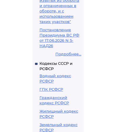
изъятых из оборота
и ограниченных в
обороте, и с
использованием
таких участков"
Постановление
Президиума ВС РФ
от 17.06.2026 N 5-
НАД26
Подробнее...
Кодексы СССР и
РСФСР
Водный кодекс
РСФСР
ГПК РСФСР
Гражданский
кодекс РСФСР
Жилищный кодекс
РСФСР
Земельный кодекс
РСФСР