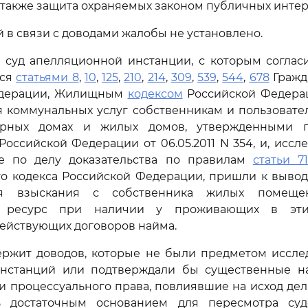
а также защита охраняемых законом публичных интер
й в связи с доводами жалобы не установлено.
 суд апелляционной инстанции, с которым согласи
лся
статьями 8
,
10
,
125
,
210
,
214
,
309
,
539
,
544
,
678
Гражд
едерации, Жилищным
кодексом
Российской Федера
я коммунальных услуг собственникам и пользоват
ирных домах и жилых домов, утвержденными п
Российской Федерации от 06.05.2011 N 354, и, иссл
е по делу доказательства по правилам
статьи 71
о кодекса Российской Федерации, пришли к вывод
ля взыскания с собственника жилых помеще
й ресурс при наличии у проживающих в эти
ействующих договоров найма.
ержит доводов, которые не были предметом исслед
нстанций или подтверждали бы существенные 
и процессуального права, повлиявшие на исход дела
ь достаточным основанием для пересмотра суд