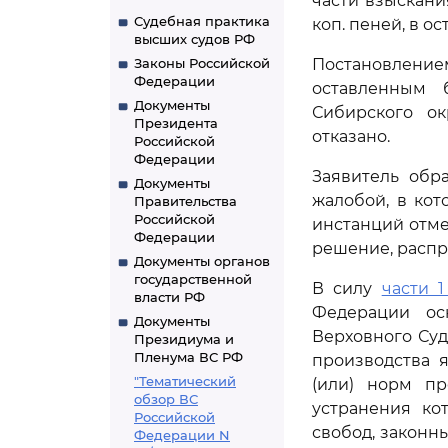
части взыскания
Судебная практика
коп. пеней, в ос
высших судов РФ
Законы Российской
Постановление
Федерации
оставленным 
Документы
Сибирского ок
Президента
отказано.
Российской
Федерации
Заявитель обр
Документы
жалобой, в ко
Правительства
Российской
инстанций отме
Федерации
решение, распр
Документы органов
государственной
В силу
части 1
власти РФ
Федерации ос
Документы
Верховного Суд
Президиума и
Пленума ВС РФ
производства 
"Тематический
(или) норм пр
обзор ВС
устранения ко
Российской
свобод, законн
Федерации N