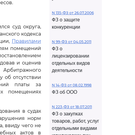
есов.
N 135-ФЗ от 26.07.2006
ФЗ о защите
лся суд округа,
конкуренции
анского кодекса
ции,
Правилами
N 99-ФЗ от 04.05.2011
елям помещений
ФЗ о
остановлением
лицензировании
едовав и оценив
отдельных видов
Арбитражного
деятельности
у об отсутствии
ний платы за
N 14-ФЗ от 08.02.1998
х помещениях
ФЗ об ООО
N 223-ФЗ от 18.07.2011
ования в судах
ФЗ о закупках
нарушения норм
товаров, работ, услуг
, ввиду чего не
отдельными видами
ебных актов в