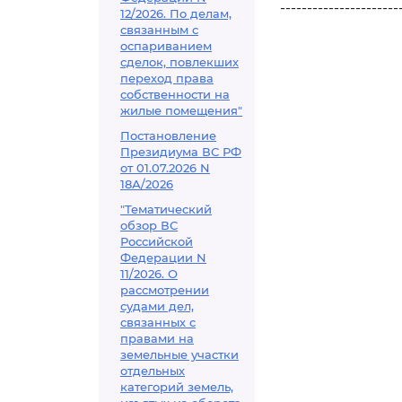
----------------------
12/2026. По делам,
связанным с
оспариванием
сделок, повлекших
переход права
собственности на
жилые помещения"
Постановление
Президиума ВС РФ
от 01.07.2026 N
18А/2026
"Тематический
обзор ВС
Российской
Федерации N
11/2026. О
рассмотрении
судами дел,
связанных с
правами на
земельные участки
отдельных
категорий земель,