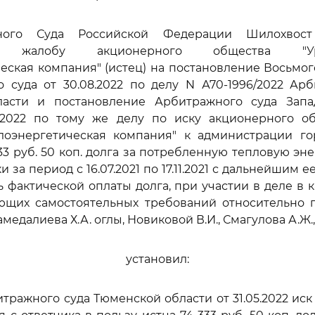
ного Суда Российской Федерации Шилохвост
ую жалобу акционерного общества "Урал
еская компания" (истец) на постановление Восьмо
 суда от 30.08.2022 по делу N А70-1996/2022 Ар
асти и постановление Арбитражного суда Запа
12.2022 по тому же делу по иску акционерного об
лоэнергетическая компания" к администрации г
3 руб. 50 коп. долга за потребленную тепловую эне
ки за период с 16.07.2021 по 17.11.2021 с дальнейшим 
ень фактической оплаты долга, при участии в деле в 
яющих самостоятельных требований относительно п
амедалиева Х.А. оглы, Новиковой В.И., Смагулова А.Ж.,
установил:
ражного суда Тюменской области от 31.05.2022 иск