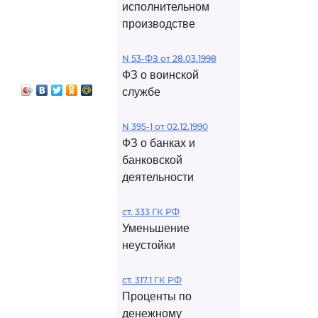
исполнительном
производстве
N 53-ФЗ от 28.03.1998
ФЗ о воинской
службе
N 395-1 от 02.12.1990
ФЗ о банках и
банковской
деятельности
ст. 333 ГК РФ
Уменьшение
неустойки
ст. 317.1 ГК РФ
Проценты по
денежному