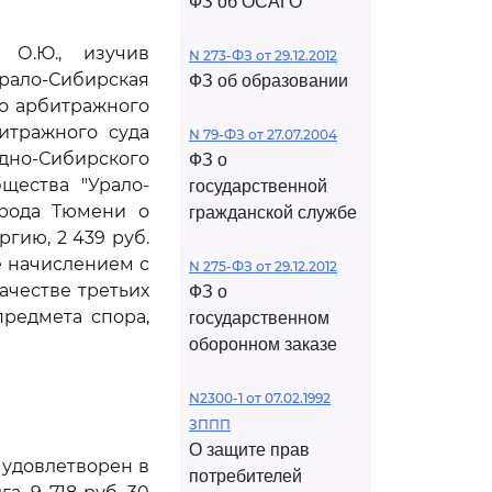
ФЗ об ОСАГО
 О.Ю., изучив
N 273-ФЗ от 29.12.2012
о-Сибирская
ФЗ об образовании
го арбитражного
битражного суда
N 79-ФЗ от 27.07.2004
дно-Сибирского
ФЗ о
щества "Урало-
государственной
орода Тюмени о
гражданской службе
ргию, 2 439 руб.
ее начислением с
N 275-ФЗ от 29.12.2012
качестве третьих
ФЗ о
редмета спора,
государственном
оборонном заказе
N2300-1 от 07.02.1992
ЗППП
О защите прав
 удовлетворен в
потребителей