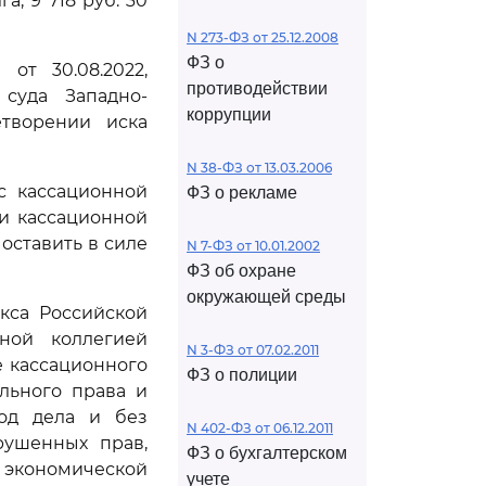
а, 9 718 руб. 30
N 273-ФЗ от 25.12.2008
ФЗ о
от 30.08.2022,
противодействии
суда Западно-
коррупции
етворении иска
N 38-ФЗ от 13.03.2006
с кассационной
ФЗ о рекламе
и кассационной
оставить в силе
N 7-ФЗ от 10.01.2002
ФЗ об охране
окружающей среды
кса Российской
ной коллегией
N 3-ФЗ от 07.02.2011
е кассационного
ФЗ о полиции
льного права и
ход дела и без
N 402-ФЗ от 06.12.2011
рушенных прав,
ФЗ о бухгалтерском
й экономической
учете