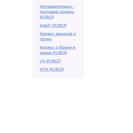
Исправительно -
трудовой кодекс
РСФСР
КоАП РСФСР
Кодекс законов о
труде
Кодекс о браке и
семье РСФСР
УК РСФСР
УПК РСФСР