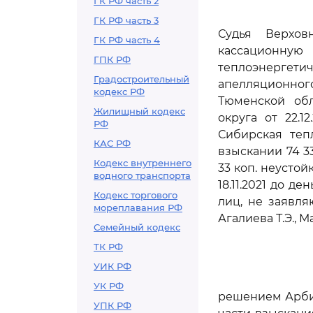
ГК РФ часть 2
ГК РФ часть 3
Судья Верхов
ГК РФ часть 4
кассационн
ГПК РФ
теплоэнергетич
Градостроительный
апелляционного
кодекс РФ
Тюменской обл
Жилищный кодекс
округа от 22.
РФ
Сибирская теп
КАС РФ
взыскании 74 33
Кодекс внутреннего
33 коп. неустой
водного транспорта
18.11.2021 до д
Кодекс торгового
лиц, не заявл
мореплавания РФ
Агалиева Т.Э., М
Семейный кодекс
ТК РФ
УИК РФ
УК РФ
решением Арбит
УПК РФ