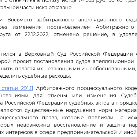
 с ответчика в пользу истца 74 333 руб. 50 коп. долг
тальной части иска отказано.
м Восьмого арбитражного апелляционного суда 
без изменения постановлением Арбитражного 
руга от 22.12.2022, отменено решение, в удовл
атился в Верховный Суд Российской Федерации 
торой просит постановления судов апелляционной 
нить, полагая их незаконными и необоснованными, 
еделить судебные расходы.
 статьи 291.11
Арбитражного процессуального коде
нованиями для отмены или изменения Судеб
а Российской Федерации судебных актов в порядк
являются существенные нарушения норм материа
оцессуального права, которые повлияли на ис
торых невозможны восстановление и защита на
ых интересов в сфере предпринимательской и ино