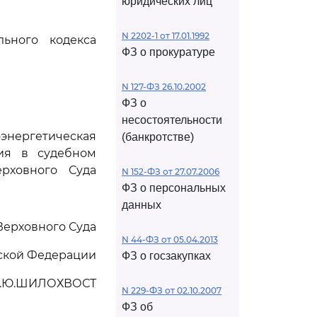
юридических лиц
N 2202-1 от 17.01.1992
ьного кодекса
ФЗ о прокуратуре
N 127-ФЗ 26.10.2002
ФЗ о
несостоятельности
нергетическая
(банкротстве)
ия в судебном
рховного Суда
N 152-ФЗ от 27.07.2006
ФЗ о персональных
данных
Верховного Суда
N 44-ФЗ от 05.04.2013
ской Федерации
ФЗ о госзакупках
.Ю.ШИЛОХВОСТ
N 229-ФЗ от 02.10.2007
ФЗ об