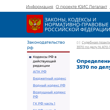
Информация
О проекте ЮИС Легалакт
ЗАКОНЫ, КОДЕКСЫ И
НОРМАТИВНО-ПРАВОВЫЕ 
РОССИЙСКОЙ ФЕДЕРАЦИ
Законодательство
|
Судебная практ
3570 по делу N А70-
РФ
Кодексы РФ в
Определение
действующей
редакции
3570 по дел
АПК РФ
Бюджетный кодекс
Водный кодекс РФ
Воздушный кодекс
РФ
ГК РФ часть 1