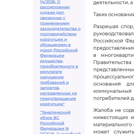
14/2026. О
деятельности, 
рассмотрении
судами дел,
Таких основани
связанных с
применением
Разрешая спор,
законодательства о
руководствова
противодействии
коррупции и
Российской Ф
обращением в
предоставлени
доход Российской
в многокварт
Федерации
имущества,
Правительства 
приобретенного в
представленны
результате
процессуальног
нарушения
требований и
оснований д
запретов,
коммунальны
направленных на
потребителей д
предотвращение
коррупции"
Жалоба не сод
"Тематический
нижестоящих и
обзор ВС
Российской
материального 
Федерации N
может служит
13/2026. О судебной