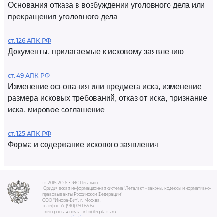
Основания отказа в возбуждении уголовного дела или
прекращения уголовного дела
ст. 126 АПК РФ
Документы, прилагаемые к исковому заявлению
ст. 49 АПК РФ
Изменение основания или предмета иска, изменение
размера исковых требований, отказ от иска, признание
иска, мировое соглашение
ст. 125 АПК РФ
Форма и содержание искового заявления
(c) 2015-2026 ЮИС Легалакт
Юридическая информационная система "Легалакт - законы, кодексы и нормативно-
правовые акты Российской Федерации"
ООО "Инфра-Бит", г. Москва.
телефон +7 (910) 050-65-67
электронная почта: info@legalacts.ru