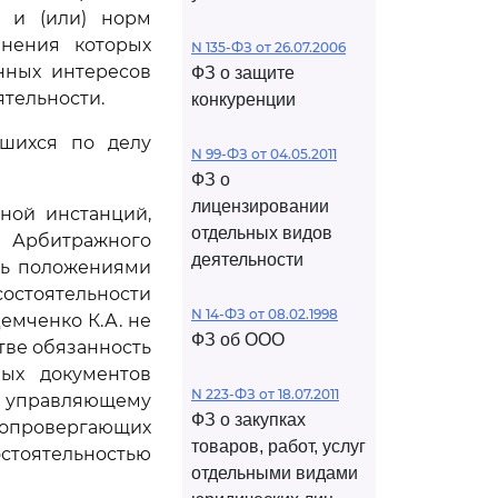
 и (или) норм
анения которых
N 135-ФЗ от 26.07.2006
нных интересов
ФЗ о защите
тельности.
конкуренции
вшихся по делу
N 99-ФЗ от 04.05.2011
ФЗ о
лицензировании
ной инстанций,
отдельных видов
Арбитражного
деятельности
сь положениями
есостоятельности
N 14-ФЗ от 08.02.1998
Демченко К.А. не
ФЗ об ООО
тве обязанность
ых документов
N 223-ФЗ от 18.07.2011
у управляющему
ФЗ о закупках
опровергающих
товаров, работ, услуг
стоятельностью
отдельными видами