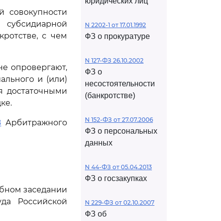
юридических лиц
й совокупности
 субсидиарной
N 2202-1 от 17.01.1992
кротстве, с чем
ФЗ о прокуратуре
N 127-ФЗ 26.10.2002
е опровергают,
ФЗ о
льного и (или)
несостоятельности
ся достаточными
(банкротстве)
ке.
N 152-ФЗ от 27.07.2006
8
Арбитражного
ФЗ о персональных
данных
N 44-ФЗ от 05.04.2013
ФЗ о госзакупках
ебном заседании
да Российской
N 229-ФЗ от 02.10.2007
ФЗ об