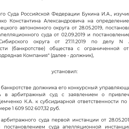
го Суда Российской Федерации Букина И.А., изуч
ко Константина Александровича на определени
ецкого автономного округа от 28.05.2019, постано
пелляционного суда от 02.09.2019 и постановлен
Сибирского округа от 27.11.2019 по делу N А
ости (банкротстве) общества с ограниченной от
дрядная Компания" (далее - должник),
установил:
о банкротстве должника его конкурсный управляю
ась в арбитражный суд с заявлением о привле
емченко К.А. к субсидиарной ответственности по
ере 1 609 502 607,32 руб.
арбитражного суда первой инстанции от 28.05.201
 постановлением суда апелляционной инстанции 