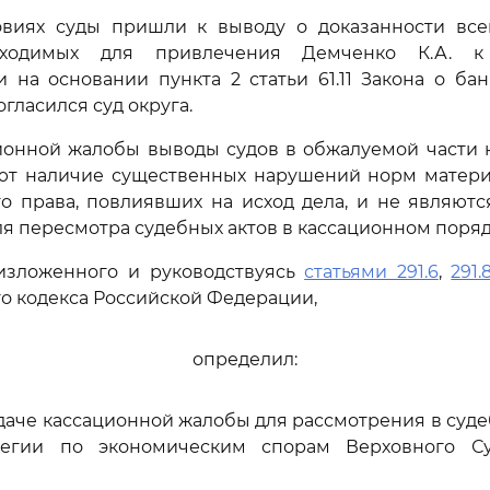
овиях суды пришли к выводу о доказанности все
бходимых для привлечения Демченко К.А. к
и на основании пункта 2 статьи 61.11 Закона о бан
гласился суд округа.
ионной жалобы выводы судов в обжалуемой части н
ют наличие существенных нарушений норм материа
о права, повлиявших на исход дела, и не являют
я пересмотра судебных актов в кассационном поряд
изложенного и руководствуясь
статьями 291.6
,
291.
о кодекса Российской Федерации,
определил:
едаче кассационной жалобы для рассмотрения в суд
легии по экономическим спорам Верховного Су