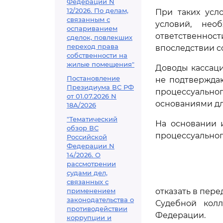
Федерации N
12/2026. По делам,
При таких усл
связанным с
условий, нео
оспариванием
ответственност
сделок, повлекших
переход права
впоследствии со
собственности на
жилые помещения"
Доводы кассац
Постановление
не подтвержда
Президиума ВС РФ
процессуальног
от 01.07.2026 N
основаниями дл
18А/2026
"Тематический
На основании 
обзор ВС
процессуальног
Российской
Федерации N
14/2026. О
рассмотрении
судами дел,
связанных с
применением
отказать в пер
законодательства о
Судебной кол
противодействии
Федерации.
коррупции и