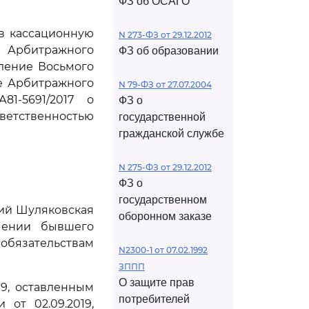
ФЗ об ОСАГО
ив кассационную
N 273-ФЗ от 29.12.2012
е Арбитражного
ФЗ об образовании
вление Восьмого
ие Арбитражного
N 79-ФЗ от 27.07.2004
81-5691/2017 о
ФЗ о
ветственностью
государственной
гражданской службе
N 275-ФЗ от 29.12.2012
ФЗ о
государственном
щий Шуляковская
оборонном заказе
чении бывшего
 обязательствам
N2300-1 от 07.02.1992
ЗППП
О защите прав
9, оставленным
потребителей
от 02.09.2019,