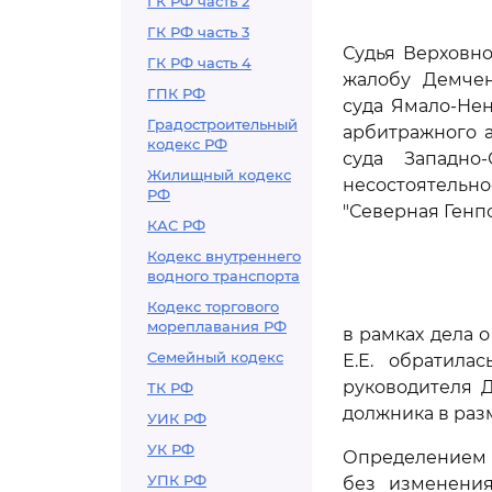
ГК РФ часть 2
ГК РФ часть 3
Судья Верховно
ГК РФ часть 4
жалобу Демчен
ГПК РФ
суда Ямало-Нен
Градостроительный
арбитражного а
кодекс РФ
суда Западно-
Жилищный кодекс
несостоятельн
РФ
"Северная Генпо
КАС РФ
Кодекс внутреннего
водного транспорта
Кодекс торгового
мореплавания РФ
в рамках дела 
Семейный кодекс
Е.Е. обратил
руководителя Д
ТК РФ
должника в разм
УИК РФ
УК РФ
Определением 
УПК РФ
без изменения