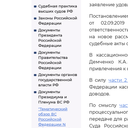
заявление удов
Судебная практика
высших судов РФ
Постановлением 
Законы Российской
от 02.09.201
Федерации
ответственност
Документы
Президента
на новое расс
Российской
судебные акты 
Федерации
Документы
В кассационно
Правительства
Демченко К.А
Российской
Федерации
привлечения к 
Документы органов
государственной
В силу
части 2
власти РФ
Федерации кас
Документы
доводов.
Президиума и
Пленума ВС РФ
По смыслу
час
"Тематический
процессуально
обзор ВС
передаче для р
Российской
Федерации N
Суда Российс