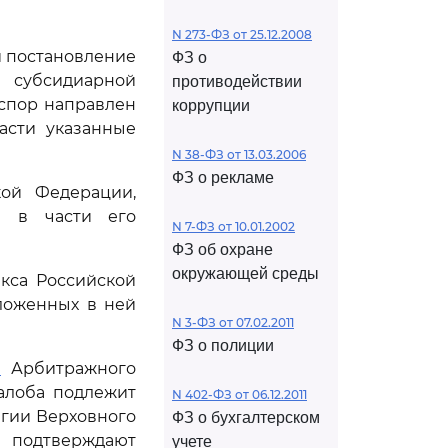
N 273-ФЗ от 25.12.2008
 и постановление
ФЗ о
 субсидиарной
противодействии
 спор направлен
коррупции
асти указанные
N 38-ФЗ от 13.03.2006
ФЗ о рекламе
кой Федерации,
ы в части его
N 7-ФЗ от 10.01.2002
ФЗ об охране
окружающей среды
кса Российской
ложенных в ней
N 3-ФЗ от 07.02.2011
ФЗ о полиции
1
Арбитражного
алоба подлежит
N 402-ФЗ от 06.12.2011
егии Верховного
ФЗ о бухгалтерском
 подтверждают
учете