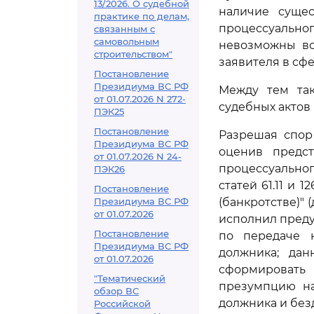
13/2026. О судебной
наличие суще
практике по делам,
процессуально
связанным с
самовольным
невозможны во
строительством"
заявителя в сф
Постановление
Президиума ВС РФ
Между тем так
от 01.07.2026 N 272-
судебных актов
ПЭК25
Постановление
Разрешая спор
Президиума ВС РФ
оценив предс
от 01.07.2026 N 24-
процессуально
ПЭК26
статей 61.11 и 
Постановление
Президиума ВС РФ
(банкротстве)" 
от 01.07.2026
исполнил преду
Постановление
по передаче 
Президиума ВС РФ
должника; дан
от 01.07.2026
сформировать
"Тематический
презумпцию на
обзор ВС
должника и без
Российской