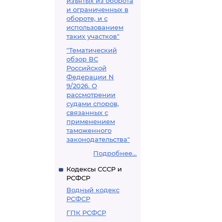
изъятых из оборота
и ограниченных в
обороте, и с
использованием
таких участков"
"Тематический
обзор ВС
Российской
Федерации N
9/2026. О
рассмотрении
судами споров,
связанных с
применением
таможенного
законодательства"
Подробнее...
Кодексы СССР и
РСФСР
Водный кодекс
РСФСР
ГПК РСФСР