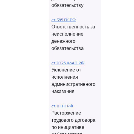
обязательству
ст. 395 ГК РФ
Ответственность за
неисполнение
денежного
обязательства
ст 20.25 КоАП РФ
Уклонение от
исполнения
административного
наказания
ст. 81 ТК РФ
Расторжение
трудового договора
по инициативе