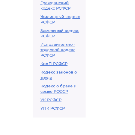
Гражданский
кодекс РСФСР
Жилищный кодекс
РСФСР
Земельный кодекс
РСФСР
Исправительно -
трудовой кодекс
РСФСР
КоАП РСФСР
Кодекс законов о
труде
Кодекс о браке и
семье РСФСР
УК РСФСР
УПК РСФСР