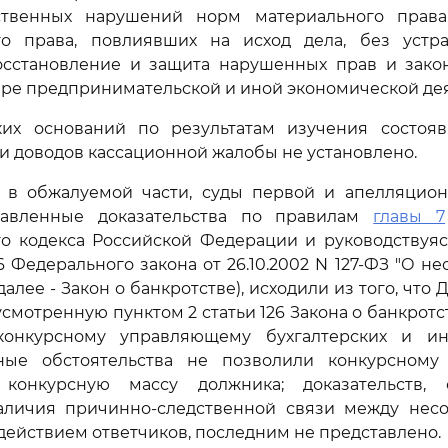
ственных нарушений норм материального права
го права, повлиявших на исход дела, без устр
сстановление и защита нарушенных прав и зако
ере предпринимательской и иной экономической дея
их оснований по результатам изучения состоя
 и доводов кассационной жалобы не установлено.
 в обжалуемой части, суды первой и апелляцион
тавленные доказательства по правилам
главы 7
го кодекса Российской Федерации и руководствуя
126 Федерального закона от 26.10.2002 N 127-ФЗ "О н
(далее - Закон о банкротстве), исходили из того, что 
смотренную пунктом 2 статьи 126 Закона о банкротс
конкурсному управляющему бухгалтерских и ин
ные обстоятельства не позволили конкурсном
 конкурсную массу должника; доказательств, 
личия причинно-следственной связи между несо
действием ответчиков, последним не представлено.