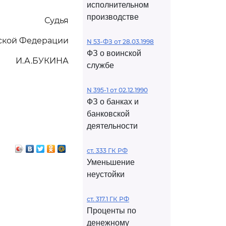
исполнительном
производстве
Судья
йской Федерации
N 53-ФЗ от 28.03.1998
ФЗ о воинской
И.А.БУКИНА
службе
N 395-1 от 02.12.1990
ФЗ о банках и
банковской
деятельности
ст. 333 ГК РФ
Уменьшение
неустойки
ст. 317.1 ГК РФ
Проценты по
денежному