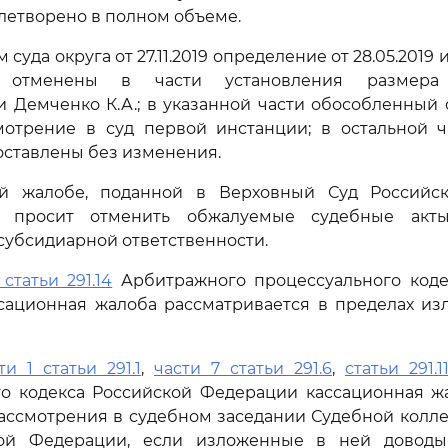
летворено в полном объеме.
суда округа от 27.11.2019 определение от 28.05.2019
9 отменены в части установления размера
и Демченко К.А.; в указанной части обособленный
мотрение в суд первой инстанции; в остальной ч
оставлены без изменения.
й жалобе, поданной в Верховный Суд Российс
. просит отменить обжалуемые судебные акт
субсидиарной ответственности.
 статьи 291.14
Арбитражного процессуального коде
сационная жалоба рассматривается в пределах из
ти 1 статьи 291.1
,
части 7 статьи 291.6
,
статьи 291.1
го кодекса Российской Федерации кассационная ж
ассмотрения в судебном заседании Судебной колл
кой Федерации, если изложенные в ней доводы