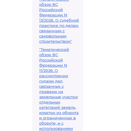
обзор ВС
Российской
Федерации N
13/2026. О судебной
практике по делам,
связанным с
самовольным
строительством"
"Тематический
обзор ВС
Российской
Федерации N
11/2026. О
рассмотрении
судами дел,
связанных с
правами на
земельные участки
отдельных
категорий земель,
изъятых из оборота
и ограниченных в
обороте, и с
использованием