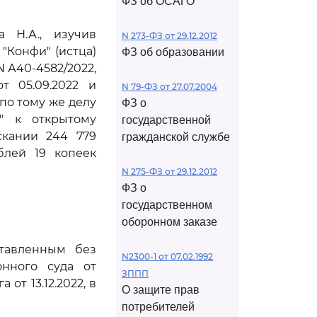
ФЗ об ОСАГО
 Н.А., изучив
N 273-ФЗ от 29.12.2012
"Конфи" (истца)
ФЗ об образовании
N А40-4582/2022,
т 05.09.2022 и
N 79-ФЗ от 27.07.2004
 по тому же делу
ФЗ о
" к открытому
государственной
скании 244 779
гражданской службе
блей 19 копеек
N 275-ФЗ от 29.12.2012
ФЗ о
государственном
оборонном заказе
ставленным без
N2300-1 от 07.02.1992
онного суда от
ЗППП
от 13.12.2022, в
О защите прав
потребителей