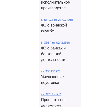
исполнительном
производстве
N 53-ФЗ от 28.03.1998
ФЗ о воинской
службе
N 395-1 от 02.12.1990
ФЗ о банках и
банковской
деятельности
ст. 333 ГК РФ
Уменьшение
неустойки
ст. 317.1 ГК РФ
Проценты по
денежному