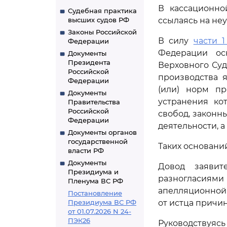
В кассационно
Судебная практика
высших судов РФ
ссылаясь на не
Законы Российской
В силу
части 1
Федерации
Федерации ос
Документы
Президента
Верховного Суд
Российской
производства 
Федерации
(или) норм пр
Документы
устранения ко
Правительства
Российской
свобод, законн
Федерации
деятельности, 
Документы органов
государственной
Таких основани
власти РФ
Документы
Довод заяви
Президиума и
разногласиями
Пленума ВС РФ
апелляционной 
Постановление
Президиума ВС РФ
от истца причи
от 01.07.2026 N 24-
ПЭК26
Руководствуя