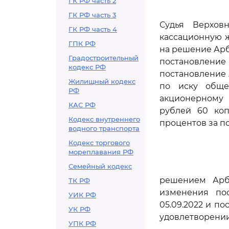
ГК РФ часть 2
ГК РФ часть 3
Судья Верхов
ГК РФ часть 4
кассационную ж
ГПК РФ
на решение Арби
Градостроительный
постановление
кодекс РФ
постановление А
Жилищный кодекс
по иску обще
РФ
акционерному 
КАС РФ
рублей 60 коп
Кодекс внутреннего
процентов за п
водного транспорта
Кодекс торгового
мореплавания РФ
Семейный кодекс
решением Арби
ТК РФ
изменения пос
УИК РФ
05.09.2022 и по
УК РФ
удовлетворении
УПК РФ