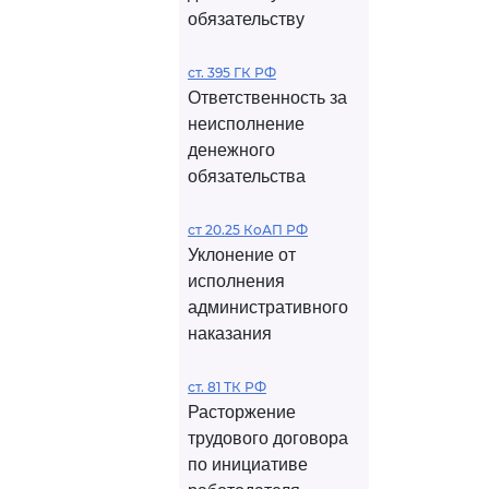
обязательству
ст. 395 ГК РФ
Ответственность за
неисполнение
денежного
обязательства
ст 20.25 КоАП РФ
Уклонение от
исполнения
административного
наказания
ст. 81 ТК РФ
Расторжение
трудового договора
по инициативе