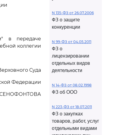
ции
N 135-ФЗ от 26.07.2006
ФЗ о защите
конкуренции
и" в передаче
N 99-ФЗ от 04.05.2011
дебной коллегии
ФЗ о
лицензировании
отдельных видов
Верховного Суда
деятельности
ской Федерации
N 14-ФЗ от 08.02.1998
ФЗ об ООО
КСЕНОФОНТОВА
N 223-ФЗ от 18.07.2011
ФЗ о закупках
товаров, работ, услуг
отдельными видами