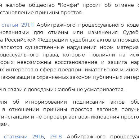
й жалобе общество "Конфи" просит об отмене с
установление причины простоя.
 статьи 291.11
Арбитражного процессуального коде
нованиями для отмены или изменения Судеб
а Российской Федерации судебных актов в порядк
являются существенные нарушения норм материа
оцессуального права, которые повлияли на ис
торых невозможны восстановление и защита на
ых интересов в сфере предпринимательской и ино
а также защита охраняемых законом публичных интер
й в связи с доводами жалобы не усматривается.
теля об игнорировании подписания актов о
 в отношении причины простоя вагонов получ
инстанции и не опровергает возникновения прост
нам.
сь
статьями 291.6
,
291.8
Арбитражного процессуал