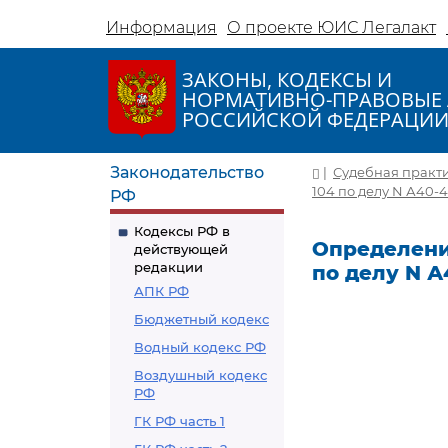
Информация
О проекте ЮИС Легалакт
ЗАКОНЫ, КОДЕКСЫ И
НОРМАТИВНО-ПРАВОВЫЕ 
РОССИЙСКОЙ ФЕДЕРАЦИ
Законодательство
|
Судебная практ
104 по делу N А40-4
РФ
Кодексы РФ в
Определение
действующей
редакции
по делу N А
АПК РФ
Бюджетный кодекс
Водный кодекс РФ
Воздушный кодекс
РФ
ГК РФ часть 1