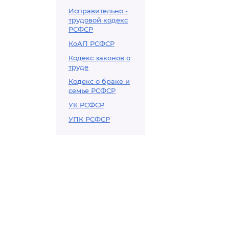
Исправительно -
трудовой кодекс
РСФСР
КоАП РСФСР
Кодекс законов о
труде
Кодекс о браке и
семье РСФСР
УК РСФСР
УПК РСФСР