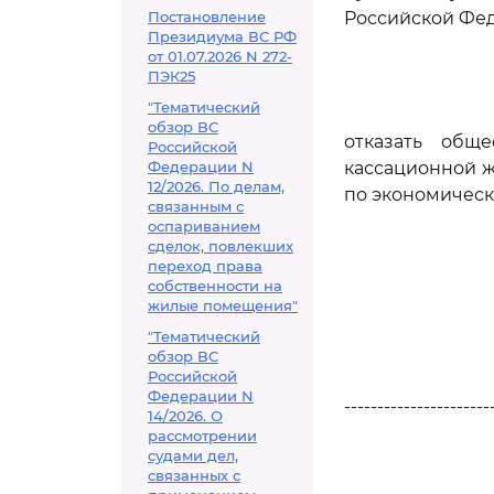
Постановление
Российской Фед
Президиума ВС РФ
от 01.07.2026 N 272-
ПЭК25
"Тематический
обзор ВС
отказать общ
Российской
Федерации N
кассационной ж
12/2026. По делам,
по экономическ
связанным с
оспариванием
сделок, повлекших
переход права
собственности на
жилые помещения"
"Тематический
обзор ВС
Российской
Федерации N
----------------------
14/2026. О
рассмотрении
судами дел,
связанных с