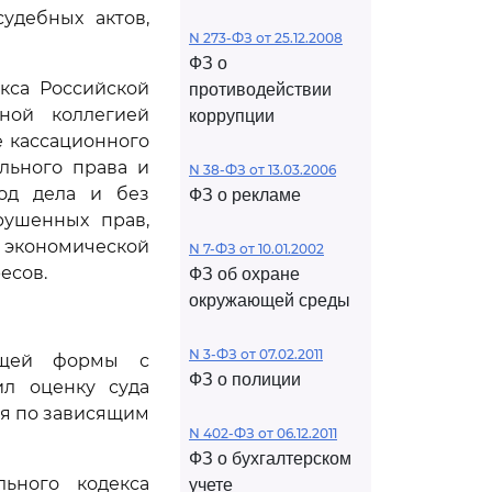
удебных актов,
N 273-ФЗ от 25.12.2008
ФЗ о
кса Российской
противодействии
ной коллегией
коррупции
е кассационного
льного права и
N 38-ФЗ от 13.03.2006
ход дела и без
ФЗ о рекламе
рушенных прав,
й экономической
N 7-ФЗ от 10.01.2002
есов.
ФЗ об охране
окружающей среды
N 3-ФЗ от 07.02.2011
бщей формы с
ФЗ о полиции
ил оценку суда
оя по зависящим
N 402-ФЗ от 06.12.2011
ФЗ о бухгалтерском
ьного кодекса
учете