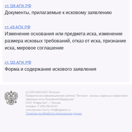
ст. 126 АПК РФ
Документы, прилагаемые к исковому заявлению
ст. 49 АПК РФ
Изменение основания или предмета иска, изменение
размера исковых требований, отказ от иска, признание
иска, мировое соглашение
ст. 125 АПК РФ
Форма и содержание искового заявления
(c) 2015-2026 ЮИС Легалакт
Юридическая информационная система "Легалакт - законы, кодексы и нормативно-
правовые акты Российской Федерации"
ООО "Инфра-Бит", г. Москва.
телефон +7 (910) 050-65-67
электронная почта: info@legalacts.ru
Политика по обработке персональных данных