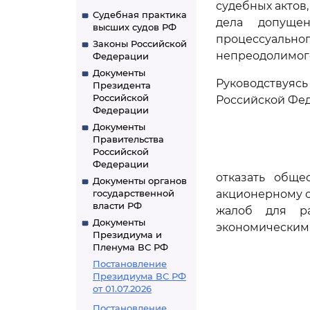
судебных актов,
Судебная практика
дела допуще
высших судов РФ
процессуальн
Законы Российской
непреодолимого
Федерации
Документы
Руководствуя
Президента
Российской
Российской Фе
Федерации
Документы
Правительства
Российской
Федерации
отказать обще
Документы органов
государственной
акционерному о
власти РФ
жалоб для ра
Документы
экономическим 
Президиума и
Пленума ВС РФ
Постановление
Президиума ВС РФ
от 01.07.2026
Постановление