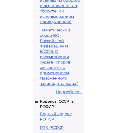
изъятых из оборота
и ограниченных в
обороте, и с
использованием
таких участков"
"Тематический
обзор ВС
Российской
Федерации N
9/2026. О
рассмотрении
судами споров,
связанных с
применением
таможенного
законодательства"
Подробнее...
Кодексы СССР и
РСФСР
Водный кодекс
РСФСР
ГПК РСФСР