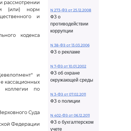
при рассмотрении
и (или) норм
N 273-ФЗ от 25.12.2008
щественного и
ФЗ о
противодействии
коррупции
ьного кодекса
N 38-ФЗ от 13.03.2006
ФЗ о рекламе
N 7-ФЗ от 10.01.2002
ФЗ об охране
Девелопмент" и
окружающей среды
че кассационных
й коллегии по
N 3-ФЗ от 07.02.2011
ФЗ о полиции
Верховного Суда
N 402-ФЗ от 06.12.2011
ФЗ о бухгалтерском
ской Федерации
учете