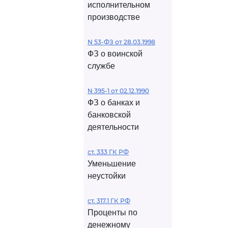
исполнительном
производстве
N 53-ФЗ от 28.03.1998
ФЗ о воинской
службе
N 395-1 от 02.12.1990
ФЗ о банках и
банковской
деятельности
ст. 333 ГК РФ
Уменьшение
неустойки
ст. 317.1 ГК РФ
Проценты по
денежному