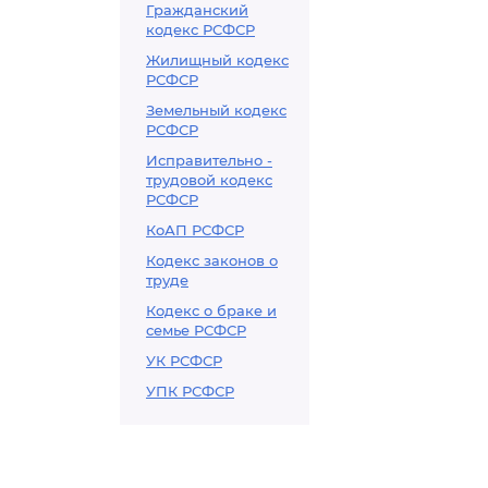
Гражданский
кодекс РСФСР
Жилищный кодекс
РСФСР
Земельный кодекс
РСФСР
Исправительно -
трудовой кодекс
РСФСР
КоАП РСФСР
Кодекс законов о
труде
Кодекс о браке и
семье РСФСР
УК РСФСР
УПК РСФСР