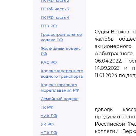
ГК РФ часть 2
ГК РФ часть 3
ГК РФ часть 4
ГПК РФ
Судья Верховно
Градостроительный
жалобы общес
кодекс РФ
акционерног
Жилищный кодекс
Арбитражного
РФ
06.04.2022, п
КАС РФ
14.09.2023 и 
Кодекс внутреннего
11.01.2024 по де
водного транспорта
Кодекс торгового
мореплавания РФ
Семейный кодекс
ТК РФ
доводы касс
УИК РФ
предусмотре
Российской Фе
УК РФ
коллегии Верх
УПК РФ