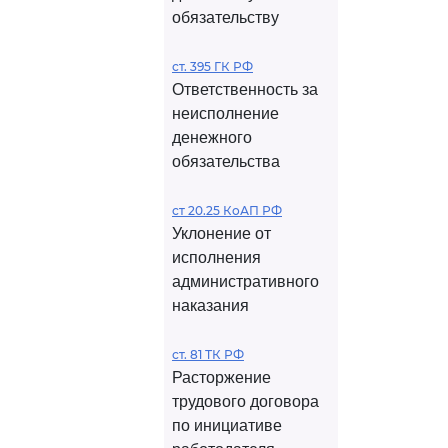
обязательству
ст. 395 ГК РФ
Ответственность за
неисполнение
денежного
обязательства
ст 20.25 КоАП РФ
Уклонение от
исполнения
административного
наказания
ст. 81 ТК РФ
Расторжение
трудового договора
по инициативе