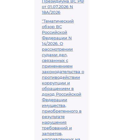
Президиума ВС РФ
от 01.07.2026 N
18А/2026
"Тематический
обзор ВС
Российской
Федерации N
14/2026. О
рассмотрении
судами дел,
связанных с
применением
законодательства о
противодействии
коррупции и
обращением в
доход Российской
Федерации
имущества,
приобретенного в
результате
нарушения
требований и
запретов,
направленных на