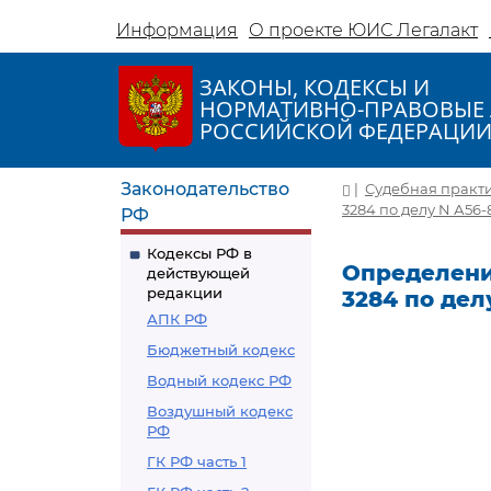
Информация
О проекте ЮИС Легалакт
ЗАКОНЫ, КОДЕКСЫ И
НОРМАТИВНО-ПРАВОВЫЕ 
РОССИЙСКОЙ ФЕДЕРАЦИ
Законодательство
|
Судебная практ
3284 по делу N А56-
РФ
Кодексы РФ в
Определение
действующей
редакции
3284 по дел
АПК РФ
Бюджетный кодекс
Водный кодекс РФ
Воздушный кодекс
РФ
ГК РФ часть 1