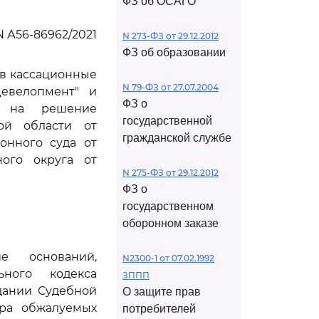
ФЗ об ОСАГО
N А56-86962/2021
N 273-ФЗ от 29.12.2012
ФЗ об образовании
ив кассационные
N 79-ФЗ от 27.07.2004
евелопмент" и
ФЗ о
" на решение
государственной
ой области от
гражданской службе
онного суда от
ного округа от
N 275-ФЗ от 29.12.2012
ФЗ о
государственном
оборонном заказе
е оснований,
N2300-1 от 07.02.1992
ного кодекса
ЗППП
дании Судебной
О защите прав
тра обжалуемых
потребителей