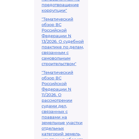
предотвращение
коррупции"
"Тематический
обзор ВС
Российской
Федерации N
13/2026. О судебной
практике по делам,
связанным с
самовольным
строительством"
"Тематический
обзор ВС
Российской
Федерации N
11/2026. О
рассмотрении
судами дел,
связанных с
правами на
земельные участки
отдельных
категорий земель,