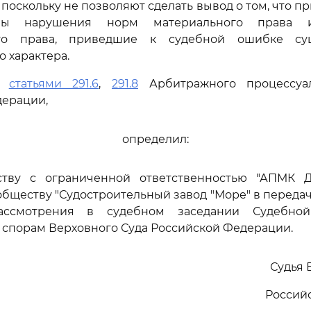
 поскольку не позволяют сделать вывод о том, что 
ны нарушения норм материального права 
ого права, приведшие к судебной ошибке су
 характера.
сь
статьями 291.6
,
291.8
Арбитражного процессуал
дерации,
определил:
ству с ограниченной ответственностью "АПМК 
бществу "Судостроительный завод "Море" в переда
ссмотрения в судебном заседании Судебно
спорам Верховного Суда Российской Федерации.
Судья 
Россий