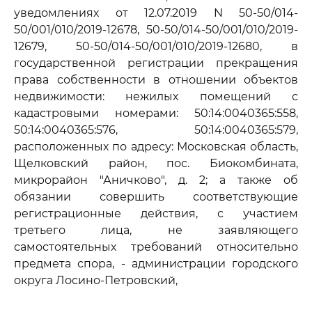
уведомлениях от 12.07.2019 N 50-50/014-
50/001/010/2019-12678, 50-50/014-50/001/010/2019-
12679, 50-50/014-50/001/010/2019-12680, в
государственной регистрации прекращения
права собственности в отношении объектов
недвижимости: нежилых помещений с
кадастровыми номерами: 50:14:0040365:558,
50:14:0040365:576, 50:14:0040365:579,
расположенных по адресу: Московская область,
Щелковский район, пос. Биокомбината,
микрорайон "Аничково", д. 2; а также об
обязании совершить соответствующие
регистрационные действия, с участием
третьего лица, не заявляющего
самостоятельных требований относительно
предмета спора, - администрации городского
округа Лосино-Петровский,