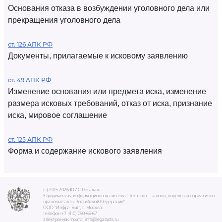
Основания отказа в возбуждении уголовного дела или
прекращения уголовного дела
ст. 126 АПК РФ
Документы, прилагаемые к исковому заявлению
ст. 49 АПК РФ
Изменение основания или предмета иска, изменение
размера исковых требований, отказ от иска, признание
иска, мировое соглашение
ст. 125 АПК РФ
Форма и содержание искового заявления
(c) 2015-2026 ЮИС Легалакт
Юридическая информационная система "Легалакт - законы, кодексы и нормативно-
правовые акты Российской Федерации"
ООО "Инфра-Бит", г. Москва.
телефон +7 (910) 050-65-67
электронная почта: info@legalacts.ru