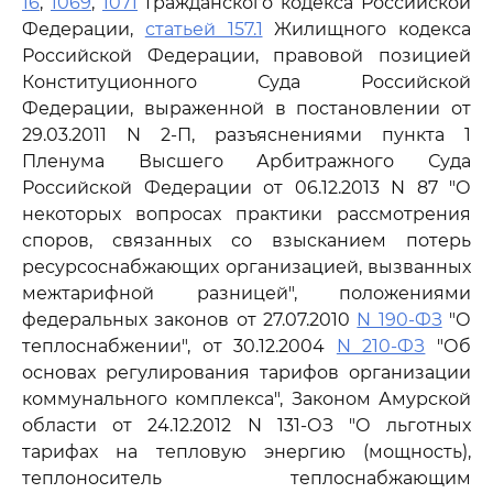
16
,
1069
,
1071
Гражданского кодекса Российской
Федерации,
статьей 157.1
Жилищного кодекса
Российской Федерации, правовой позицией
Конституционного Суда Российской
Федерации, выраженной в постановлении от
29.03.2011 N 2-П, разъяснениями пункта 1
Пленума Высшего Арбитражного Суда
Российской Федерации от 06.12.2013 N 87 "О
некоторых вопросах практики рассмотрения
споров, связанных со взысканием потерь
ресурсоснабжающих организацией, вызванных
межтарифной разницей", положениями
федеральных законов от 27.07.2010
N 190-ФЗ
"О
теплоснабжении", от 30.12.2004
N 210-ФЗ
"Об
основах регулирования тарифов организации
коммунального комплекса", Законом Амурской
области от 24.12.2012 N 131-ОЗ "О льготных
тарифах на тепловую энергию (мощность),
теплоноситель теплоснабжающим