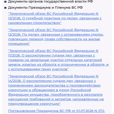
Документы органов государственной власти РФ
Документы Президиума и Пленума ВС РФ
"Тематический обзор ВС Российской Федерации N
13/2026. О судебной практике по делам, связанным с
самовольным строительством"
"Тематический обзор ВС Российской Федерации N
12/2026. По делам, связанным с оспариванием сделок,
повлекших переход права собственности на жилые
помещения"
"Тематический обзор ВС Российской Федерации N
11/2026. О рассмотрении судами дел, связанных с
правами на земельные участки отдельных категорий
земель, изъятых из оборота и ограниченных в обороте, и
с использованием таких участков"
"Тематический обзор ВС Российской Федерации N
14/2026. О рассмотрении судами дел, связанных с
применением законодательства о противодействии
коррупции и обращением в доход Российской
Федерации имущества, приобретенного в результате
нарушения требований и запретов, направленных на
предотвращение коррупции"
Постановление Президиума ВС РФ от 01.07.2026 N 272-