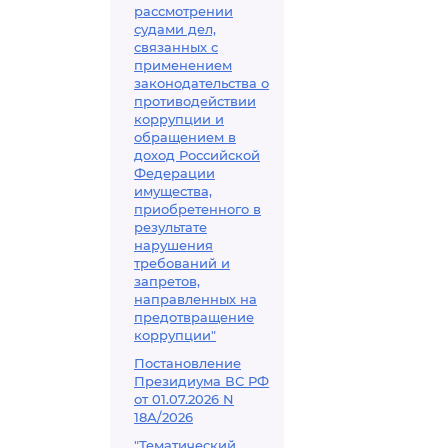
рассмотрении
судами дел,
связанных с
применением
законодательства о
противодействии
коррупции и
обращением в
доход Российской
Федерации
имущества,
приобретенного в
результате
нарушения
требований и
запретов,
направленных на
предотвращение
коррупции"
Постановление
Президиума ВС РФ
от 01.07.2026 N
18А/2026
"Тематический