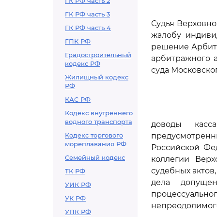
ГК РФ часть 2
ГК РФ часть 3
Судья Верховно
ГК РФ часть 4
жалобу индиви
ГПК РФ
решение Арбитр
Градостроительный
арбитражного а
кодекс РФ
суда Московского
Жилищный кодекс
РФ
КАС РФ
Кодекс внутреннего
водного транспорта
доводы касс
Кодекс торгового
предусмотре
мореплавания РФ
Российской Фе
Семейный кодекс
коллегии Верх
судебных актов,
ТК РФ
дела допуще
УИК РФ
процессуальн
УК РФ
непреодолимого
УПК РФ