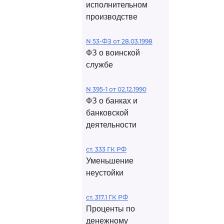
исполнительном
производстве
N 53-ФЗ от 28.03.1998
ФЗ о воинской
службе
N 395-1 от 02.12.1990
ФЗ о банках и
банковской
деятельности
ст. 333 ГК РФ
Уменьшение
неустойки
ст. 317.1 ГК РФ
Проценты по
денежному