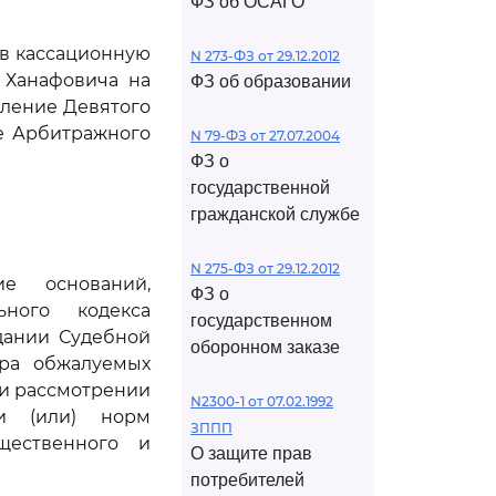
ФЗ об ОСАГО
ив кассационную
N 273-ФЗ от 29.12.2012
 Ханафовича на
ФЗ об образовании
вление Девятого
ие Арбитражного
N 79-ФЗ от 27.07.2004
ФЗ о
государственной
гражданской службе
N 275-ФЗ от 29.12.2012
е оснований,
ФЗ о
ного кодекса
государственном
дании Судебной
оборонном заказе
тра обжалуемых
при рассмотрении
N2300-1 от 07.02.1992
и (или) норм
ЗППП
щественного и
О защите прав
потребителей