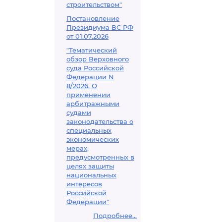
строительством"
Постановление
Президиума ВС РФ
от 01.07.2026
"Тематический
обзор Верховного
суда Российской
Федерации N
8/2026. О
применении
арбитражными
судами
законодательства о
специальных
экономических
мерах,
предусмотренных в
целях защиты
национальных
интересов
Российской
Федерации"
Подробнее...