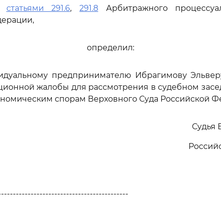
сь
статьями 291.6
,
291.8
Арбитражного процессуал
дерации,
определил:
видуальному предпринимателю Ибрагимову Эльвер
ционной жалобы для рассмотрения в судебном зас
ономическим спорам Верховного Суда Российской Ф
Судья 
Россий
--------------------------------------------