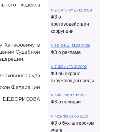
ьного кодекса
N 273-ФЗ от 25.12.2008
ФЗ о
противодействии
коррупции
у Ханафовичу в
N 38-ФЗ от 13.03.2006
едании Судебной
ФЗ о рекламе
едерации.
N 7-ФЗ от 10.01.2002
ФЗ об охране
Верховного Суда
окружающей среды
ской Федерации
N 3-ФЗ от 07.02.2011
Е.Е.БОРИСОВА
ФЗ о полиции
N 402-ФЗ от 06.12.2011
ФЗ о бухгалтерском
учете