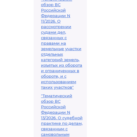
обзор ВС
Российской
Федерации N
11/2026. О
рассмотрении
судами дел,
связанных с
правами на
земельные участки
отдельных
категорий земель,
изъятых из оборота
и ограниченных в
обороте, и с
использованием
таких участков"
"Тематический
обзор ВС
Российской
Федерации N
13/2026. О судебной
практике по делам,
связанным с
самовольным