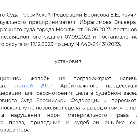
го Суда Российской Федерации Борисова Е.Е., изуч
дуального предпринимателя Ибрагимова Эльвера
ажного суда города Москвы от 06.06.2023, постано
пелляционного суда от 07.09.2023 и постановлен
 округа от 12.12.2023 по делу N А40-24431/2023,
установил:
ационной жалобы не подтверждают наличи
нных
статьей 291.11
Арбитражного процессуаль
дерации, для рассмотрения дела в судебном засе
овного Суда Российской Федерации и пересмо
 поскольку не позволяют сделать вывод о том, что 
ны нарушения норм материального права 
ого права, приведшие к судебной ошибке су
 характера.