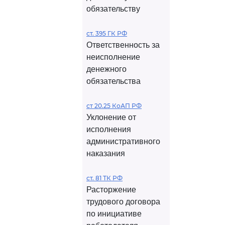
обязательству
ст. 395 ГК РФ
Ответственность за
неисполнение
денежного
обязательства
ст 20.25 КоАП РФ
Уклонение от
исполнения
административного
наказания
ст. 81 ТК РФ
Расторжение
трудового договора
по инициативе