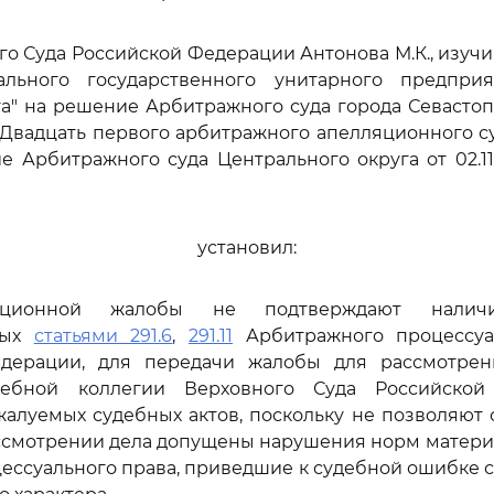
го Суда Российской Федерации Антонова М.К., изуч
льного государственного унитарного предпри
а" на решение Арбитражного суда города Севастополя
Двадцать первого арбитражного апелляционного суд
е Арбитражного суда Центрального округа от 02.11
установил:
ационной жалобы не подтверждают наличи
ных
статьями 291.6
,
291.11
Арбитражного процессуа
дерации, для передачи жалобы для рассмотре
дебной коллегии Верховного Суда Российско
алуемых судебных актов, поскольку не позволяют 
ассмотрении дела допущены нарушения норм матери
цессуального права, приведшие к судебной ошибке 