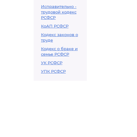
Исправительно -
трудовой кодекс
РСФСР
КоАП РСФСР
Кодекс законов о
труде
Кодекс о браке и
семье РСФСР
УК РСФСР
УПК РСФСР