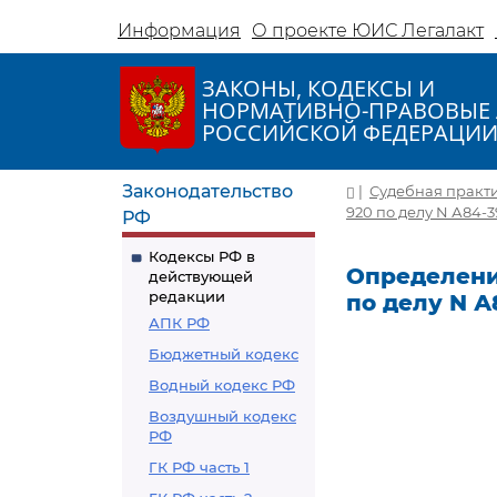
Информация
О проекте ЮИС Легалакт
ЗАКОНЫ, КОДЕКСЫ И
НОРМАТИВНО-ПРАВОВЫЕ 
РОССИЙСКОЙ ФЕДЕРАЦИ
Законодательство
|
Судебная практ
920 по делу N А84-3
РФ
Кодексы РФ в
Определение
действующей
редакции
по делу N А
АПК РФ
Бюджетный кодекс
Водный кодекс РФ
Воздушный кодекс
РФ
ГК РФ часть 1