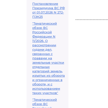
Постановление
Президиума ВС РФ
от 01.07.2026 N 272-
ПЭК25
----------------------
"Тематический
обзор ВС
Российской
Федерации N
11/2026. О
рассмотрении
судами дел,
связанных с
правами на
земельные участки
отдельных
категорий земель,
изъятых из оборота
и ограниченных в
обороте, и с
использованием
таких участков"
"Тематический
обзор ВС