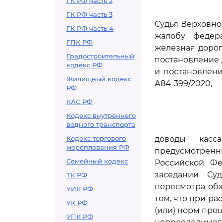
ГК РФ часть 2
ГК РФ часть 3
Судья Верховно
ГК РФ часть 4
жалобу федера
ГПК РФ
железная дорог
Градостроительный
постановление 
кодекс РФ
и постановлени
Жилищный кодекс
А84-399/2020,
РФ
КАС РФ
Кодекс внутреннего
водного транспорта
Кодекс торгового
доводы касс
мореплавания РФ
предусмотрен
Семейный кодекс
Российской Фе
заседании Су
ТК РФ
пересмотра обж
УИК РФ
том, что при р
УК РФ
(или) норм про
УПК РФ