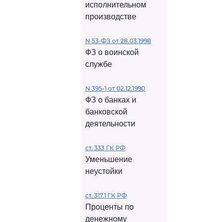
исполнительном
производстве
N 53-ФЗ от 28.03.1998
ФЗ о воинской
службе
N 395-1 от 02.12.1990
ФЗ о банках и
банковской
деятельности
ст. 333 ГК РФ
Уменьшение
неустойки
ст. 317.1 ГК РФ
Проценты по
денежному