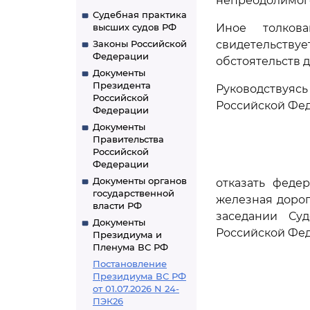
непреодолимого
Судебная практика
высших судов РФ
Иное толков
Законы Российской
свидетельству
Федерации
обстоятельств д
Документы
Президента
Руководствуя
Российской
Российской Фе
Федерации
Документы
Правительства
Российской
Федерации
Документы органов
отказать феде
государственной
железная дорог
власти РФ
заседании Су
Документы
Российской Фе
Президиума и
Пленума ВС РФ
Постановление
Президиума ВС РФ
от 01.07.2026 N 24-
ПЭК26