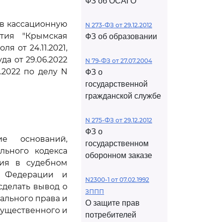
ФЗ об ОСАГО
ив кассационную
N 273-ФЗ от 29.12.2012
ятия "Крымская
ФЗ об образовании
 от 24.11.2021,
а от 29.06.2022
N 79-ФЗ от 27.07.2004
.2022 по делу N
ФЗ о
государственной
гражданской службе
N 275-ФЗ от 29.12.2012
ФЗ о
е оснований,
государственном
льного кодекса
оборонном заказе
ния в судебном
й Федерации и
N2300-1 от 07.02.1992
сделать вывод о
ЗППП
ального права и
О защите прав
существенного и
потребителей