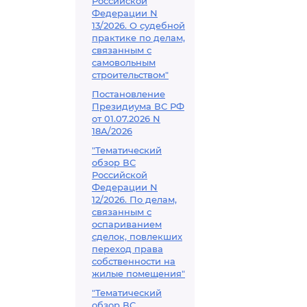
Российской
Федерации N
13/2026. О судебной
практике по делам,
связанным с
самовольным
строительством"
Постановление
Президиума ВС РФ
от 01.07.2026 N
18А/2026
"Тематический
обзор ВС
Российской
Федерации N
12/2026. По делам,
связанным с
оспариванием
сделок, повлекших
переход права
собственности на
жилые помещения"
"Тематический
обзор ВС