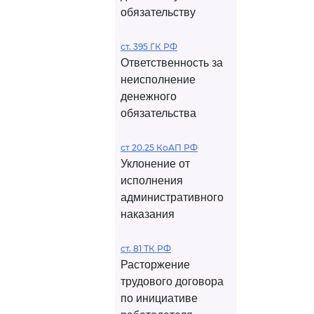
обязательству
ст. 395 ГК РФ
Ответственность за
неисполнение
денежного
обязательства
ст 20.25 КоАП РФ
Уклонение от
исполнения
административного
наказания
ст. 81 ТК РФ
Расторжение
трудового договора
по инициативе