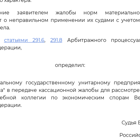
 характера.
ание заявителем жалобы норм материальн
ет о неправильном применении их судами с учетом
ела.
сь
статьями 291.6
,
291.8
Арбитражного процессуал
дерации,
определил:
ральному государственному унитарному предпри
а" в передаче кассационной жалобы для рассмотр
дебной коллегии по экономическим спорам Ве
дерации.
Судья 
Россий