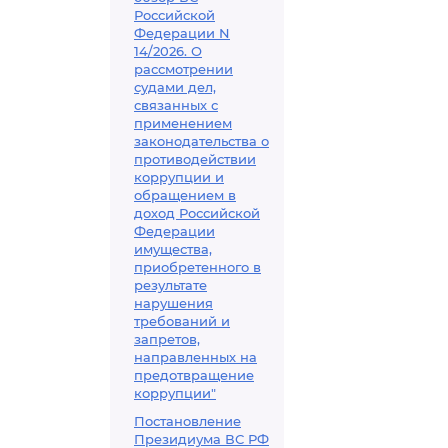
Российской
Федерации N
14/2026. О
рассмотрении
судами дел,
связанных с
применением
законодательства о
противодействии
коррупции и
обращением в
доход Российской
Федерации
имущества,
приобретенного в
результате
нарушения
требований и
запретов,
направленных на
предотвращение
коррупции"
Постановление
Президиума ВС РФ