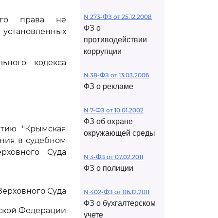
N 273-ФЗ от 25.12.2008
ого права не
ФЗ о
 установленных
противодействии
коррупции
ьного кодекса
N 38-ФЗ от 13.03.2006
ФЗ о рекламе
N 7-ФЗ от 10.01.2002
ФЗ об охране
ятию "Крымская
окружающей среды
ения в судебном
рховного Суда
N 3-ФЗ от 07.02.2011
ФЗ о полиции
Верховного Суда
N 402-ФЗ от 06.12.2011
ФЗ о бухгалтерском
ской Федерации
учете