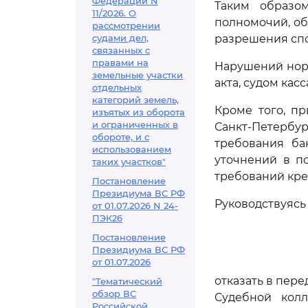
Федерации N
Таким образо
11/2026. О
полномочий, об
рассмотрении
судами дел,
разрешения спо
связанных с
правами на
Нарушений норм
земельные участки
акта, судом ка
отдельных
категорий земель,
Кроме того, п
изъятых из оборота
и ограниченных в
Санкт-Петербур
обороте, и с
требования ба
использованием
уточнений в п
таких участков"
требований кре
Постановление
Президиума ВС РФ
Руководствуяс
от 01.07.2026 N 24-
ПЭК26
Постановление
Президиума ВС РФ
от 01.07.2026
отказать в пер
"Тематический
обзор ВС
Судебной кол
Российской