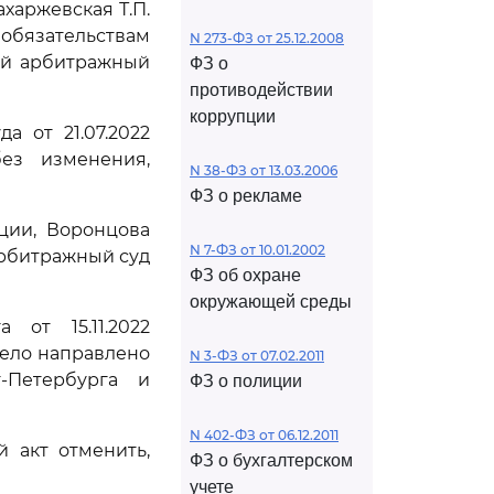
харжевская Т.П.
обязательствам
N 273-ФЗ от 25.12.2008
ый арбитражный
ФЗ о
противодействии
коррупции
 от 21.07.2022
без изменения,
N 38-ФЗ от 13.03.2006
ФЗ о рекламе
ции, Воронцова
N 7-ФЗ от 10.01.2002
Арбитражный суд
ФЗ об охране
окружающей среды
 от 15.11.2022
 дело направлено
N 3-ФЗ от 07.02.2011
-Петербурга и
ФЗ о полиции
N 402-ФЗ от 06.12.2011
 акт отменить,
ФЗ о бухгалтерском
учете