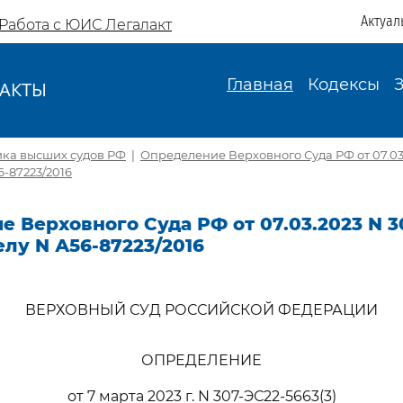
Актуал
Работа с ЮИС Легалакт
Главная
Кодексы
АКТЫ
И
ика высших судов РФ
|
Определение Верховного Суда РФ от 07.03.
6-87223/2016
 Верховного Суда РФ от 07.03.2023 N 3
делу N А56-87223/2016
ВЕРХОВНЫЙ СУД РОССИЙСКОЙ ФЕДЕРАЦИИ
ОПРЕДЕЛЕНИЕ
от 7 марта 2023 г. N 307-ЭС22-5663(3)