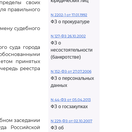
юридических лиц
пределы своих
для правильного
N 2202-1 от 17.01.1992
ФЗ о прокуратуре
тмену судебного
N 127-ФЗ 26.10.2002
ФЗ о
го суда города
несостоятельности
ы обоснованными
(банкротстве)
четом принятых
чередь реестра
N 152-ФЗ от 27.07.2006
ФЗ о персональных
данных
N 44-ФЗ от 05.04.2013
ФЗ о госзакупках
ебном заседании
N 229-ФЗ от 02.10.2007
да Российской
ФЗ об