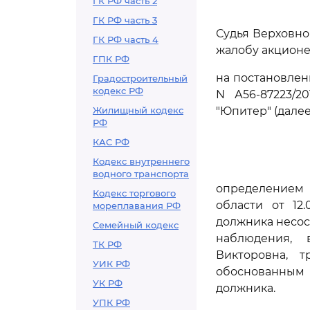
ГК РФ часть 2
ГК РФ часть 3
Судья Верховно
ГК РФ часть 4
жалобу акционер
ГПК РФ
на постановлени
Градостроительный
кодекс РФ
N А56-87223/2
Жилищный кодекс
"Юпитер" (далее
РФ
КАС РФ
Кодекс внутреннего
водного транспорта
определением 
Кодекс торгового
области от 12
мореплавания РФ
должника несос
Семейный кодекс
наблюдения, 
ТК РФ
Викторовна, 
УИК РФ
обоснованным 
УК РФ
должника.
УПК РФ