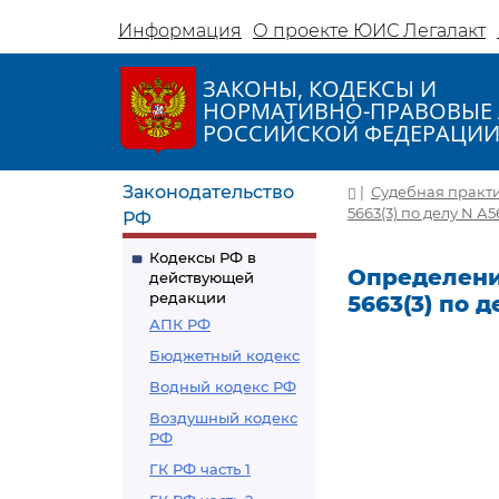
Информация
О проекте ЮИС Легалакт
ЗАКОНЫ, КОДЕКСЫ И
НОРМАТИВНО-ПРАВОВЫЕ 
РОССИЙСКОЙ ФЕДЕРАЦИ
Законодательство
|
Судебная практ
5663(3) по делу N А5
РФ
Кодексы РФ в
Определение
действующей
редакции
5663(3) по 
АПК РФ
Бюджетный кодекс
Водный кодекс РФ
Воздушный кодекс
РФ
ГК РФ часть 1