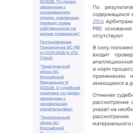
12/2026. По делам,
связанным с
По результат
оспариванием
содержащихся в
сделок, повлекших
291.6
Арбитражно
переход права
собственности на
РФ) основания
жилые помещения"
отсутствуют.
Постановление
Президиума ВС РФ
В силу положе
от 01.07.2026 N 272-
входит прове
ПЭК25
апелляционной
"Тематический
и норм процесс
обзор ВС
применении н
Российской
Федерации N
имеющимся в де
13/2026. О судебной
практике по делам,
Отменяя судебн
связанным с
рассмотрение с
самовольным
строительством"
указал на необ
рассмотрения
"Тематический
обзор ВС
материального 
Российской