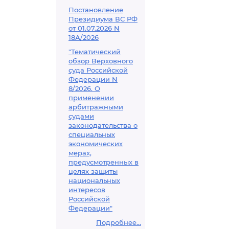
Постановление
Президиума ВС РФ
от 01.07.2026 N
18А/2026
"Тематический
обзор Верховного
суда Российской
Федерации N
8/2026. О
применении
арбитражными
судами
законодательства о
специальных
экономических
мерах,
предусмотренных в
целях защиты
национальных
интересов
Российской
Федерации"
Подробнее...