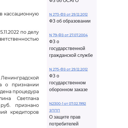
ФЗ об ОСАГО
ив кассационную
N 273-ФЗ от 29.12.2012
ФЗ об образовании
.11.2022 по делу
N 79-ФЗ от 27.07.2004
ветственностью
ФЗ о
государственной
гражданской службе
N 275-ФЗ от 29.12.2012
ФЗ о
 Ленинградской
государственном
ка о признании
оборонном заказе
едена процедура
лина Светлана
N2300-1 от 07.02.1992
руб. признано
ЗППП
ний кредиторов
О защите прав
потребителей