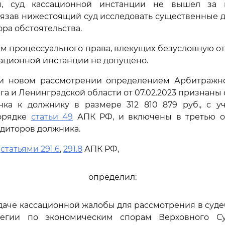
м, суд кассационной инстанции не вышел за 
язав нижестоящий суд исследовать существенные 
ра обстоятельства.
 процессуального права, влекущих безусловную о
ссационной инстанции не допущено.
ри новом рассмотрении определением Арбитражно
га и Ленинградской области от 07.02.2023 признан
нка к должнику в размере 312 810 879 руб., с у
орядке
статьи 49
АПК РФ, и включены в третью о
диторов должника.
ь
статьями 291.6
,
291.8
АПК РФ,
определил:
едаче кассационной жалобы для рассмотрения в суд
легии по экономическим спорам Верховного Су