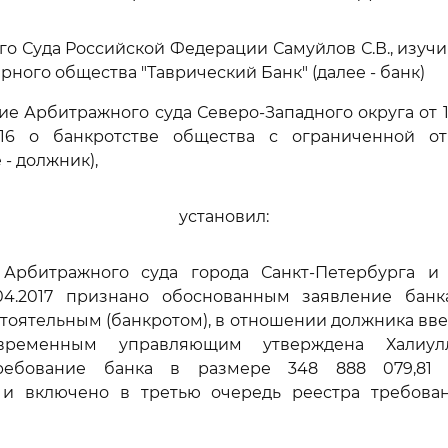
го Суда Российской Федерации Самуйлов С.В., изуч
ного общества "Таврический Банк" (далее - банк)
е Арбитражного суда Северо-Западного округа от 15
016 о банкротстве общества с ограниченной от
 - должник),
установил:
Арбитражного суда города Санкт-Петербурга и
.04.2017 признано обоснованным заявление бан
тоятельным (банкротом), в отношении должника вв
временным управляющим утверждена Халиул
требование банка в размере 348 888 079,81 
и включено в третью очередь реестра требова