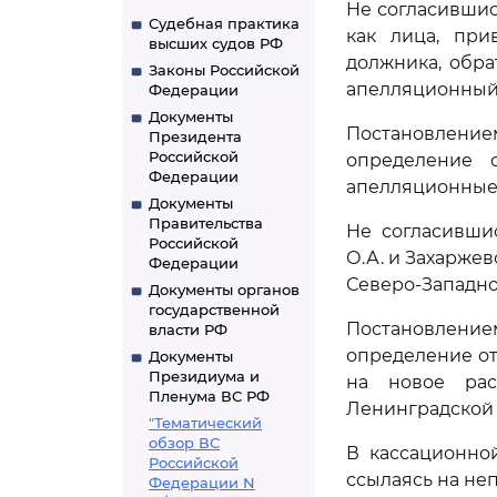
Не согласившис
Судебная практика
как лица, при
высших судов РФ
должника, обр
Законы Российской
апелляционный 
Федерации
Документы
Постановление
Президента
Российской
определение о
Федерации
апелляционные 
Документы
Правительства
Не согласивши
Российской
О.А. и Захарже
Федерации
Северо-Западно
Документы органов
государственной
Постановление
власти РФ
определение от 
Документы
Президиума и
на новое рас
Пленума ВС РФ
Ленинградской 
"Тематический
обзор ВС
В кассационно
Российской
ссылаясь на не
Федерации N