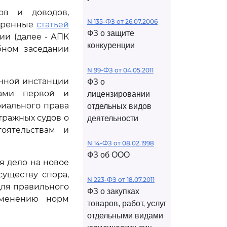
ов и доводов,
N 135-ФЗ от 26.07.2006
отренные
статьей
ФЗ о защите
и (далее - АПК
конкуренции
бном заседании
N 99-ФЗ от 04.05.2011
нной инстанции
ФЗ о
дами первой и
лицензировании
иального права
отдельных видов
тражных судов о
деятельности
оятельствам и
N 14-ФЗ от 08.02.1998
ФЗ об ООО
я дело на новое
существу спора,
N 223-ФЗ от 18.07.2011
для правильного
ФЗ о закупках
именению норм
товаров, работ, услуг
отдельными видами