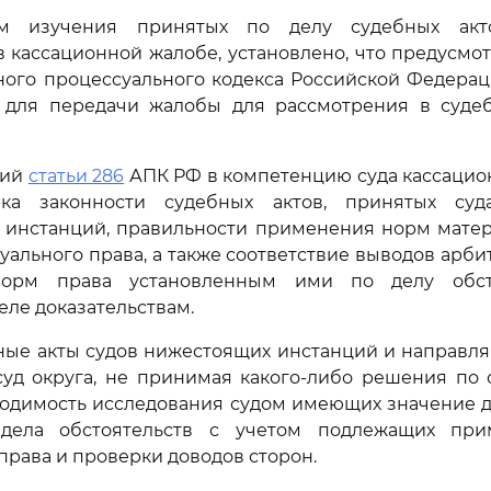
ам изучения принятых по делу судебных акт
 кассационной жалобе, установлено, что предусм
го процессуального кодекса Российской Федераци
 для передачи жалобы для рассмотрения в суде
ний
статьи 286
АПК РФ в компетенцию суда кассацио
рка законности судебных актов, принятых су
 инстанций, правильности применения норм матер
уального права, а также соответствие выводов арби
орм права установленным ими по делу обст
ле доказательствам.
ые акты судов нижестоящих инстанций и направля
уд округа, не принимая какого-либо решения по 
ходимость исследования судом имеющих значение 
 дела обстоятельств с учетом подлежащих пр
права и проверки доводов сторон.