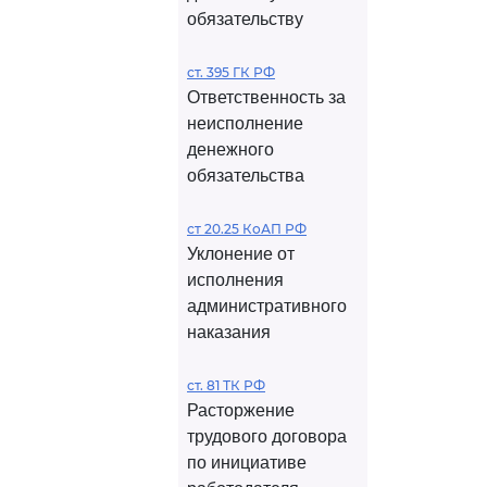
обязательству
ст. 395 ГК РФ
Ответственность за
неисполнение
денежного
обязательства
ст 20.25 КоАП РФ
Уклонение от
исполнения
административного
наказания
ст. 81 ТК РФ
Расторжение
трудового договора
по инициативе