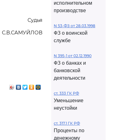
исполнительном
производстве
Судья
N 53-ФЗ от 28.03.1998
С.В.САМУЙЛОВ
ФЗ о воинской
службе
N 395-1 от 02.12.1990
ФЗ о банках и
банковской
деятельности
ст. 333 ГК РФ
Уменьшение
неустойки
ст. 317.1 ГК РФ
Проценты по
денежному