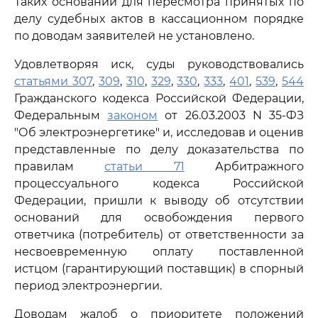
Таких оснований для пересмотра принятых по
делу судебных актов в кассационном порядке
по доводам заявителей не установлено.
Удовлетворяя иск, суды руководствовались
статьями 307
,
309
,
310
,
329
,
330
,
333
,
401
,
539
,
544
Гражданского кодекса Российской Федерации,
Федеральным
законом
от 26.03.2003 N 35-ФЗ
"Об электроэнергетике" и, исследовав и оценив
представленные по делу доказательства по
правилам
статьи 71
Арбитражного
процессуального кодекса Российской
Федерации, пришли к выводу об отсутствии
оснований для освобождения первого
ответчика (потребитель) от ответственности за
несвоевременную оплату поставленной
истцом (гарантирующий поставщик) в спорный
период электроэнергии.
Доводам жалоб о приоритете положений