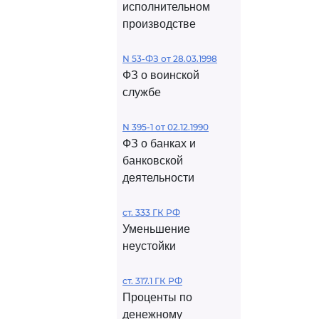
исполнительном
производстве
N 53-ФЗ от 28.03.1998
ФЗ о воинской
службе
N 395-1 от 02.12.1990
ФЗ о банках и
банковской
деятельности
ст. 333 ГК РФ
Уменьшение
неустойки
ст. 317.1 ГК РФ
Проценты по
денежному