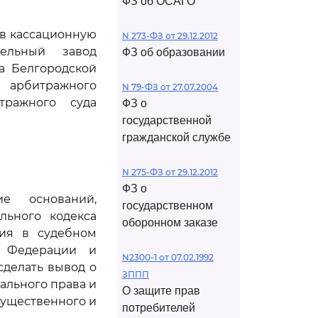
ФЗ об ОСАГО
ив кассационную
N 273-ФЗ от 29.12.2012
тельный завод
ФЗ об образовании
а Белгородской
 арбитражного
N 79-ФЗ от 27.07.2004
тражного суда
ФЗ о
государственной
гражданской службе
N 275-ФЗ от 29.12.2012
ФЗ о
е оснований,
государственном
льного кодекса
оборонном заказе
ния в судебном
й Федерации и
N2300-1 от 07.02.1992
сделать вывод о
ЗППП
ального права и
О защите прав
существенного и
потребителей