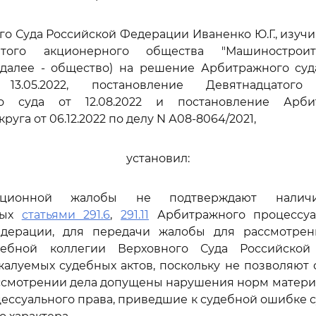
го Суда Российской Федерации Иваненко Ю.Г., изуч
того акционерного общества "Машинострои
 (далее - общество) на решение Арбитражного суд
3.05.2022, постановление Девятнадцатого
го суда от 12.08.2022 и постановление Арби
руга от 06.12.2022 по делу N А08-8064/2021,
установил:
ационной жалобы не подтверждают наличи
ных
статьями 291.6
,
291.11
Арбитражного процессуа
дерации, для передачи жалобы для рассмотре
дебной коллегии Верховного Суда Российско
алуемых судебных актов, поскольку не позволяют 
ассмотрении дела допущены нарушения норм матери
цессуального права, приведшие к судебной ошибке 