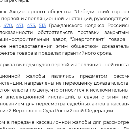
 характера.
иск Акционерного общества "Лебединский горно-
ы первой и апелляционной инстанций, руководству
,
470
,
471
,
475
,
513
Гражданского кодекса Российс
доказанности обстоятельств поставки закрыты
шиностроительный завод "Энергоплант" товара
акже непредставления этим обществом доказатель
ектов товара в пределах гарантийного срока.
держал выводы судов первой и апелляционной инста
ционной жалобы являлись предметом рассм
станций, направлены на переоценку доказательств
стоятельств по делу, что относится к исключитель
и апелляционной инстанций, в связи с этим не
нованием для пересмотра судебных актов в касса
гией Верховного Суда Российской Федерации.
зом в передаче кассационной жалобы для рассмотр