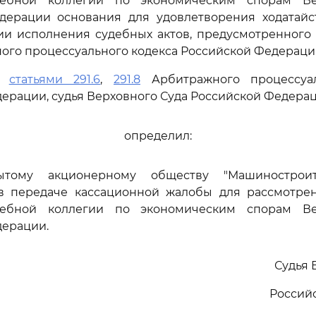
дебной коллегии по экономическим спорам Ве
дерации основания для удовлетворения ходатайс
ии исполнения судебных актов, предусмотренного
го процессуального кодекса Российской Федерации
сь
статьями 291.6
,
291.8
Арбитражного процессуал
ерации, судья Верховного Суда Российской Федера
определил:
рытому акционерному обществу "Машинострои
 в передаче кассационной жалобы для рассмотре
дебной коллегии по экономическим спорам Ве
дерации.
Судья 
Россий