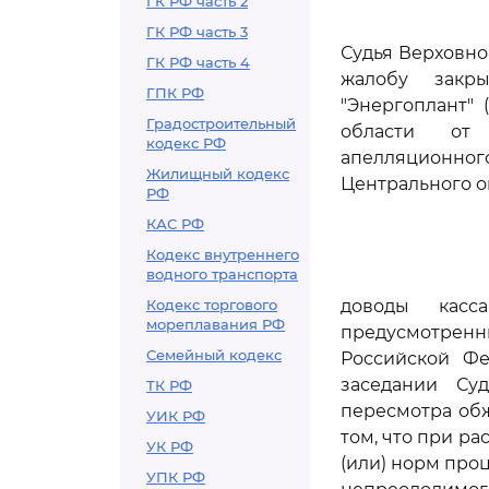
ГК РФ часть 2
ГК РФ часть 3
Судья Верховно
ГК РФ часть 4
жалобу закры
ГПК РФ
"Энергоплант"
Градостроительный
области от 1
кодекс РФ
апелляционно
Жилищный кодекс
Центрального ок
РФ
КАС РФ
Кодекс внутреннего
водного транспорта
Кодекс торгового
доводы касс
мореплавания РФ
предусмотрен
Семейный кодекс
Российской Фе
заседании Су
ТК РФ
пересмотра обж
УИК РФ
том, что при р
УК РФ
(или) норм про
УПК РФ