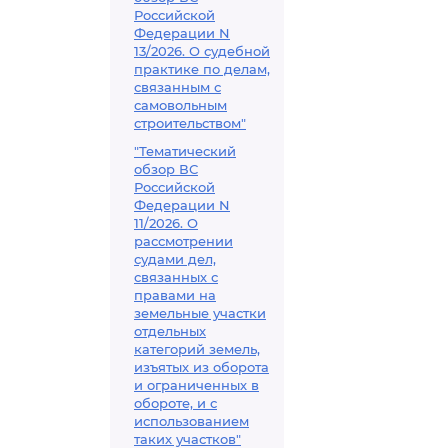
Российской
Федерации N
13/2026. О судебной
практике по делам,
связанным с
самовольным
строительством"
"Тематический
обзор ВС
Российской
Федерации N
11/2026. О
рассмотрении
судами дел,
связанных с
правами на
земельные участки
отдельных
категорий земель,
изъятых из оборота
и ограниченных в
обороте, и с
использованием
таких участков"