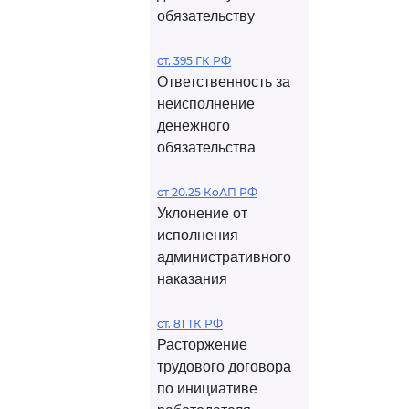
обязательству
ст. 395 ГК РФ
Ответственность за
неисполнение
денежного
обязательства
ст 20.25 КоАП РФ
Уклонение от
исполнения
административного
наказания
ст. 81 ТК РФ
Расторжение
трудового договора
по инициативе