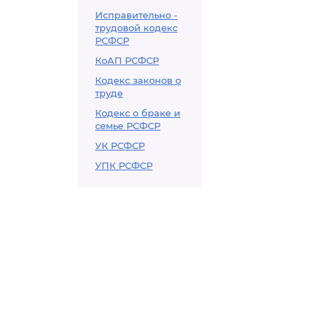
Исправительно -
трудовой кодекс
РСФСР
КоАП РСФСР
Кодекс законов о
труде
Кодекс о браке и
семье РСФСР
УК РСФСР
УПК РСФСР