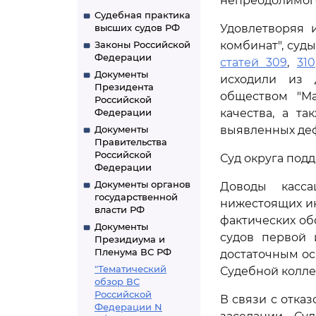
непреодолимого
Судебная практика
высших судов РФ
Удовлетворяя 
Законы Российской
комбинат", суд
Федерации
статей 309
,
310
Документы
исходили из 
Президента
обществом "Ма
Российской
Федерации
качества, а т
Документы
выявленных деф
Правительства
Российской
Суд округа под
Федерации
Документы органов
Доводы касса
государственной
нижестоящих ин
власти РФ
фактических об
Документы
судов первой 
Президиума и
Пленума ВС РФ
достаточным ос
"Тематический
Судебной колле
обзор ВС
Российской
В связи с отка
Федерации N