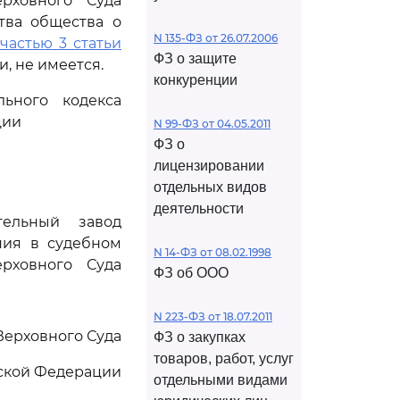
рховного Суда
тва общества о
N 135-ФЗ от 26.07.2006
частью 3 статьи
ФЗ о защите
, не имеется.
конкуренции
ьного кодекса
ции
N 99-ФЗ от 04.05.2011
ФЗ о
лицензировании
отдельных видов
деятельности
тельный завод
ния в судебном
N 14-ФЗ от 08.02.1998
рховного Суда
ФЗ об ООО
N 223-ФЗ от 18.07.2011
Верховного Суда
ФЗ о закупках
товаров, работ, услуг
ской Федерации
отдельными видами