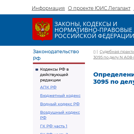
Информация
О проекте ЮИС Легалакт
ЗАКОНЫ, КОДЕКСЫ И
НОРМАТИВНО-ПРАВОВЫЕ 
РОССИЙСКОЙ ФЕДЕРАЦИ
Законодательство
|
Судебная практ
3095 по делу N А08-
РФ
Кодексы РФ в
Определение
действующей
редакции
3095 по дел
АПК РФ
Бюджетный кодекс
Водный кодекс РФ
Воздушный кодекс
РФ
ГК РФ часть 1