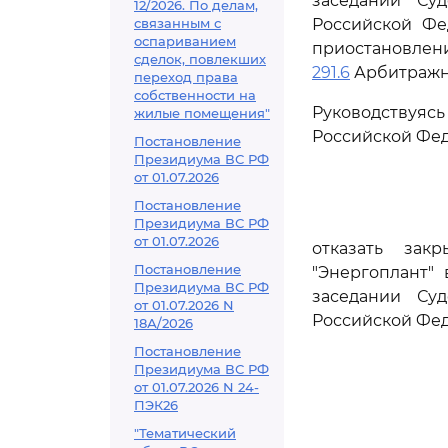
заседании Су
12/2026. По делам,
связанным с
Российской Фе
оспариванием
приостановлен
сделок, повлекших
291.6
Арбитражно
переход права
собственности на
Руководствуя
жилые помещения"
Российской Фед
Постановление
Президиума ВС РФ
от 01.07.2026
Постановление
Президиума ВС РФ
от 01.07.2026
отказать зак
Постановление
"Энергоплант"
Президиума ВС РФ
заседании Су
от 01.07.2026 N
Российской Фе
18А/2026
Постановление
Президиума ВС РФ
от 01.07.2026 N 24-
ПЭК26
"Тематический