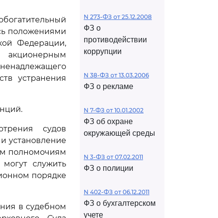
N 273-ФЗ от 25.12.2008
обогатительный
ФЗ о
ясь положениями
противодействии
кой Федерации,
коррупции
м акционерным
 ненадлежащего
N 38-ФЗ от 13.03.2006
ств устранения
ФЗ о рекламе
нций.
N 7-ФЗ от 10.01.2002
ФЗ об охране
отрения судов
окружающей среды
 и установление
ным полномочиям
N 3-ФЗ от 07.02.2011
 могут служить
ФЗ о полиции
ционном порядке
N 402-ФЗ от 06.12.2011
ФЗ о бухгалтерском
ения в судебном
учете