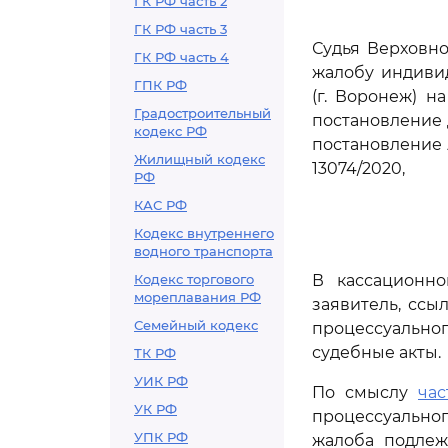
ГК РФ часть 2
ГК РФ часть 3
Судья Верховно
ГК РФ часть 4
жалобу индиви
ГПК РФ
(г. Воронеж) н
Градостроительный
постановление 
кодекс РФ
постановление А
Жилищный кодекс
13074/2020,
РФ
КАС РФ
Кодекс внутреннего
водного транспорта
Кодекс торгового
В кассационно
мореплавания РФ
заявитель, ссы
Семейный кодекс
процессуальног
судебные акты.
ТК РФ
УИК РФ
По смыслу
час
УК РФ
процессуально
УПК РФ
жалоба подлеж