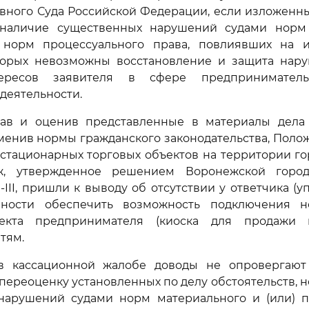
вного Суда Российской Федерации, если изложенн
наличие существенных нарушений судами норм
 норм процессуального права, повлиявших на и
торых невозможны восстановление и защита нар
тересов заявителя в сфере предпринимател
деятельности.
вав и оценив представленные в материалы дела д
енив нормы гражданского законодательства, Поло
тационарных торговых объектов на территории го
ж, утвержденное решением Воронежской горо
0-III, пришли к выводу об отсутствии у ответчика 
нности обеспечить возможность подключения н
ъекта предпринимателя (киоска для продажи 
тям.
 кассационной жалобе доводы не опровергают
переоценку установленных по делу обстоятельств, 
нарушений судами норм материального и (или) п