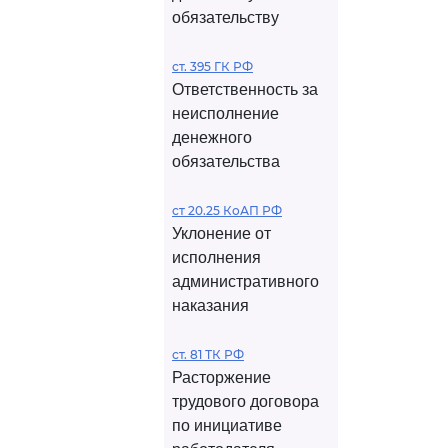
обязательству
ст. 395 ГК РФ
Ответственность за
неисполнение
денежного
обязательства
ст 20.25 КоАП РФ
Уклонение от
исполнения
административного
наказания
ст. 81 ТК РФ
Расторжение
трудового договора
по инициативе