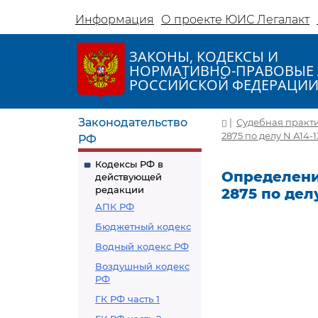
Информация
О проекте ЮИС Легалакт
ЗАКОНЫ, КОДЕКСЫ И
НОРМАТИВНО-ПРАВОВЫЕ 
РОССИЙСКОЙ ФЕДЕРАЦИ
Законодательство
|
Судебная практ
2875 по делу N А14-
РФ
Кодексы РФ в
Определение
действующей
редакции
2875 по дел
АПК РФ
Бюджетный кодекс
Водный кодекс РФ
Воздушный кодекс
РФ
ГК РФ часть 1