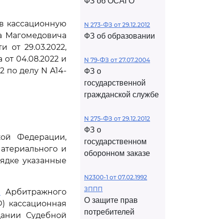
ФЗ об ОСАГО
ив кассационную
N 273-ФЗ от 29.12.2012
а Магомедовича
ФЗ об образовании
 от 29.03.2022,
от 04.08.2022 и
N 79-ФЗ от 27.07.2004
2 по делу N А14-
ФЗ о
государственной
гражданской службе
N 275-ФЗ от 29.12.2012
ФЗ о
кой Федерации,
государственном
материального и
оборонном заказе
рядке указанные
N2300-1 от 07.02.1992
ЗППП
1
Арбитражного
О защите прав
) кассационная
потребителей
дании Судебной