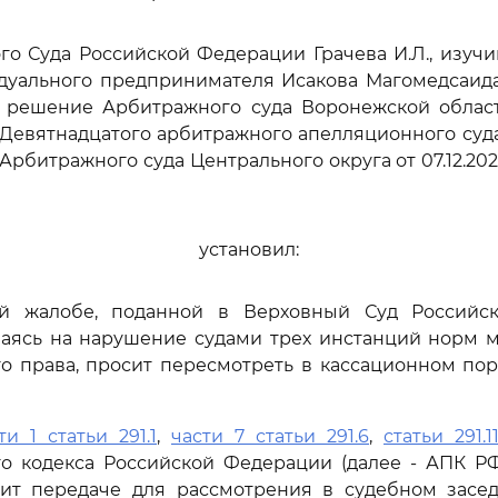
го Суда Российской Федерации Грачева И.Л., изуч
дуального предпринимателя Исакова Магомедсаид
а решение Арбитражного суда Воронежской области
Девятнадцатого арбитражного апелляционного суда 
рбитражного суда Центрального округа от 07.12.202
установил:
й жалобе, поданной в Верховный Суд Российс
лаясь на нарушение судами трех инстанций норм 
о права, просит пересмотреть в кассационном по
ти 1 статьи 291.1
,
части 7 статьи 291.6
,
статьи 291.1
го кодекса Российской Федерации (далее - АПК РФ
ит передаче для рассмотрения в судебном засе