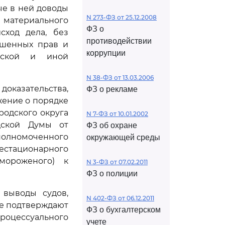
ые в ней доводы
N 273-ФЗ от 25.12.2008
 материального
ФЗ о
сход дела, без
противодействии
ушенных прав и
коррупции
ьской и иной
N 38-ФЗ от 13.03.2006
оказательства,
ФЗ о рекламе
жение о порядке
родского округа
N 7-ФЗ от 10.01.2002
дской Думы от
ФЗ об охране
(уполномоченного
окружающей среды
естационарного
мороженого) к
N 3-ФЗ от 07.02.2011
ФЗ о полиции
 выводы судов,
N 402-ФЗ от 06.12.2011
не подтверждают
ФЗ о бухгалтерском
роцессуального
учете