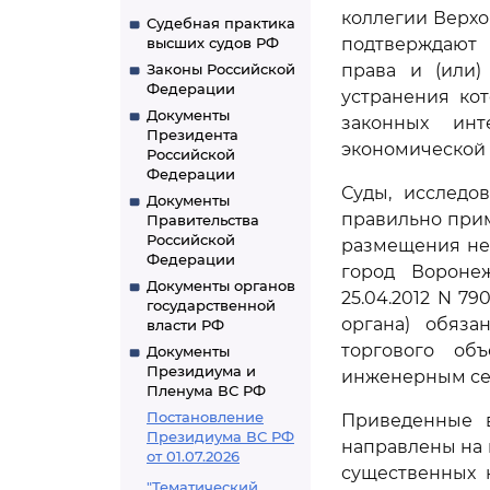
коллегии Верхо
Судебная практика
высших судов РФ
подтверждают 
Законы Российской
права и (или)
Федерации
устранения ко
Документы
законных ин
Президента
экономической 
Российской
Федерации
Суды, исследо
Документы
правильно прим
Правительства
Российской
размещения нес
Федерации
город Вороне
Документы органов
25.04.2012 N 79
государственной
органа) обяза
власти РФ
торгового об
Документы
Президиума и
инженерным се
Пленума ВС РФ
Постановление
Приведенные в
Президиума ВС РФ
направлены на 
от 01.07.2026
существенных 
"Тематический