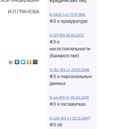
ской Федерации
юридических лиц
И.Л.ГРАЧЕВА
N 2202-1 от 17.01.1992
ФЗ о прокуратуре
N 127-ФЗ 26.10.2002
ФЗ о
несостоятельности
(банкротстве)
N 152-ФЗ от 27.07.2006
ФЗ о персональных
данных
N 44-ФЗ от 05.04.2013
ФЗ о госзакупках
N 229-ФЗ от 02.10.2007
ФЗ об