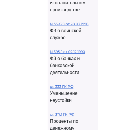
исполнительном
производстве
N 53-ФЗ от 28.03.1998
ФЗ о воинской
службе
N 395-1 от 02.12.1990
ФЗ о банках и
банковской
деятельности
ст. 333 ГК РФ
Уменьшение
неустойки
ст. 317.1 ГК РФ
Проценты по
денежному