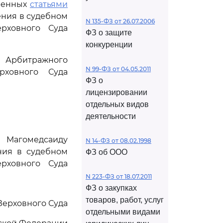
тренных
статьями
ния в судебном
N 135-ФЗ от 26.07.2006
рховного Суда
ФЗ о защите
конкуренции
Арбитражного
N 99-ФЗ от 04.05.2011
рховного Суда
ФЗ о
лицензировании
отдельных видов
деятельности
Магомедсаиду
N 14-ФЗ от 08.02.1998
ния в судебном
ФЗ об ООО
рховного Суда
N 223-ФЗ от 18.07.2011
ФЗ о закупках
товаров, работ, услуг
Верховного Суда
отдельными видами