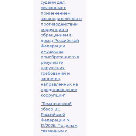
судами дел,
связанных с
применением
законодательства о
противодействии
коррупции и
обращением в
доход Российской
Федерации
имущества,
приобретенного в
результате
нарушения
требований и
запретов,
направленных на
предотвращение
коррупции"
"Тематический
обзор ВС
Российской
Федерации N
12/2026. По делам,
связанным с