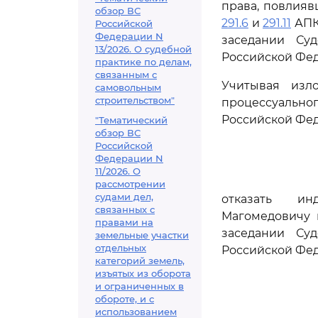
права, повлияв
обзор ВС
291.6
и
291.11
АПК
Российской
Федерации N
заседании Су
13/2026. О судебной
Российской Фе
практике по делам,
связанным с
Учитывая изл
самовольным
строительством"
процессуальн
Российской Фе
"Тематический
обзор ВС
Российской
Федерации N
11/2026. О
рассмотрении
судами дел,
отказать ин
связанных с
Магомедовичу 
правами на
заседании Су
земельные участки
отдельных
Российской Фе
категорий земель,
изъятых из оборота
и ограниченных в
обороте, и с
использованием