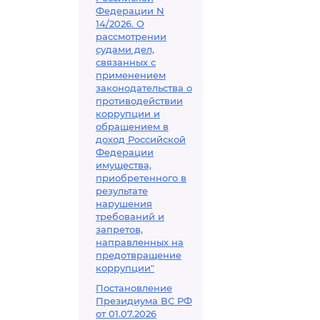
Федерации N
14/2026. О
рассмотрении
судами дел,
связанных с
применением
законодательства о
противодействии
коррупции и
обращением в
доход Российской
Федерации
имущества,
приобретенного в
результате
нарушения
требований и
запретов,
направленных на
предотвращение
коррупции"
Постановление
Президиума ВС РФ
от 01.07.2026