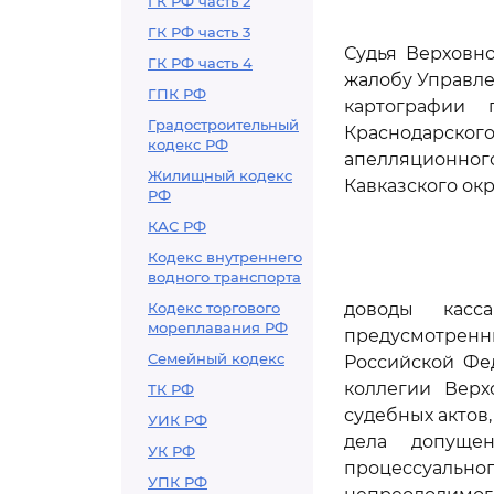
ГК РФ часть 2
ГК РФ часть 3
Судья Верховн
ГК РФ часть 4
жалобу Управле
ГПК РФ
картографии
Градостроительный
Краснодарског
кодекс РФ
апелляционного
Жилищный кодекс
Кавказского окру
РФ
КАС РФ
Кодекс внутреннего
водного транспорта
Кодекс торгового
доводы касс
мореплавания РФ
предусмотрен
Семейный кодекс
Российской Фе
коллегии Верх
ТК РФ
судебных актов,
УИК РФ
дела допуще
УК РФ
процессуальн
УПК РФ