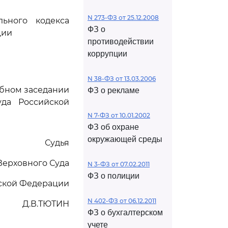
N 273-ФЗ от 25.12.2008
ьного кодекса
ФЗ о
ции
противодействии
коррупции
N 38-ФЗ от 13.03.2006
ебном заседании
ФЗ о рекламе
да Российской
N 7-ФЗ от 10.01.2002
ФЗ об охране
окружающей среды
Судья
Верховного Суда
N 3-ФЗ от 07.02.2011
ФЗ о полиции
ской Федерации
N 402-ФЗ от 06.12.2011
Д.В.ТЮТИН
ФЗ о бухгалтерском
учете