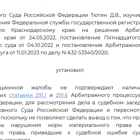
ого Суда Российской Федерации Тютин Д.В., изучи
ния Федеральной службы государственной регистра
 по Краснодарскому краю на решение Арбит
о края от 24.05.2022, постановление Пятнадцатог
 суда от 04.10.2022 и постановление Арбитражно
га от 11.01.2023 по делу N А32-53340/2020,
установил:
ационной жалобы не подтверждают наличи
ных
статьями 291.1
и
291.6
Арбитражного процессуа
дерации, для рассмотрения дела в судебном засе
овного Суда Российской Федерации и пересмо
 поскольку не позволяют сделать вывод о том, что 
ны нарушения норм материального права 
ого права, приведшие к судебной ошибке су