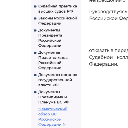
непреодолимого
Судебная практика
высших судов РФ
Руководствуя
Законы Российской
Российской Фед
Федерации
Документы
Президента
Российской
Федерации
отказать в пер
Документы
Судебной кол
Правительства
Российской
Федерации.
Федерации
Документы органов
государственной
власти РФ
Документы
Президиума и
Пленума ВС РФ
"Тематический
обзор ВС
Российской
Федерации N