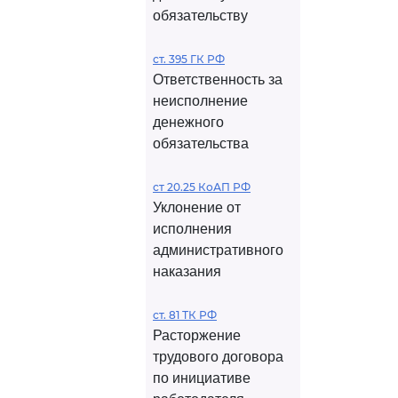
обязательству
ст. 395 ГК РФ
Ответственность за
неисполнение
денежного
обязательства
ст 20.25 КоАП РФ
Уклонение от
исполнения
административного
наказания
ст. 81 ТК РФ
Расторжение
трудового договора
по инициативе