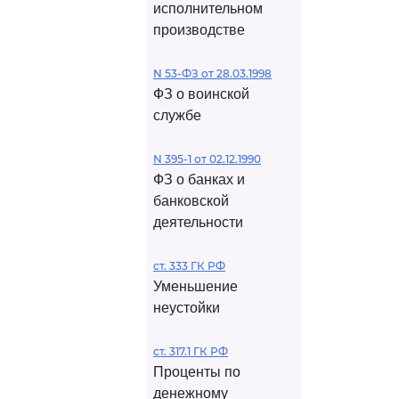
исполнительном
производстве
N 53-ФЗ от 28.03.1998
ФЗ о воинской
службе
N 395-1 от 02.12.1990
ФЗ о банках и
банковской
деятельности
ст. 333 ГК РФ
Уменьшение
неустойки
ст. 317.1 ГК РФ
Проценты по
денежному