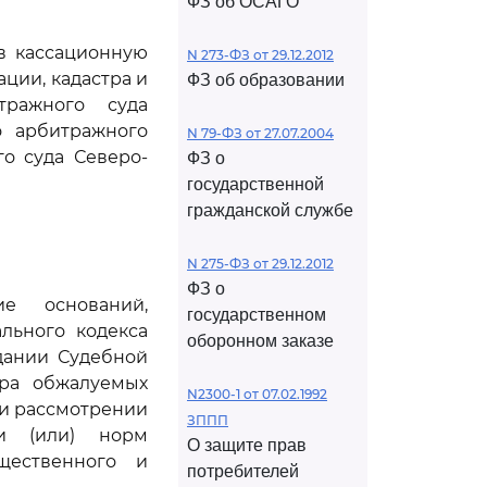
ФЗ об ОСАГО
в кассационную
N 273-ФЗ от 29.12.2012
ции, кадастра и
ФЗ об образовании
ражного суда
о арбитражного
N 79-ФЗ от 27.07.2004
го суда Северо-
ФЗ о
государственной
гражданской службе
N 275-ФЗ от 29.12.2012
ФЗ о
е оснований,
государственном
льного кодекса
оборонном заказе
дании Судебной
тра обжалуемых
N2300-1 от 07.02.1992
при рассмотрении
ЗППП
и (или) норм
О защите прав
щественного и
потребителей