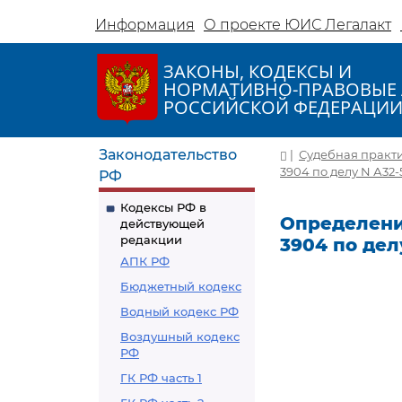
Информация
О проекте ЮИС Легалакт
ЗАКОНЫ, КОДЕКСЫ И
НОРМАТИВНО-ПРАВОВЫЕ 
РОССИЙСКОЙ ФЕДЕРАЦИ
Законодательство
|
Судебная практ
3904 по делу N А32
РФ
Кодексы РФ в
Определение
действующей
редакции
3904 по дел
АПК РФ
Бюджетный кодекс
Водный кодекс РФ
Воздушный кодекс
РФ
ГК РФ часть 1