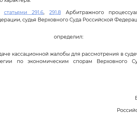
 характера.
сь
статьями 291.6
,
291.8
Арбитражного процессуал
ерации, судья Верховного Суда Российской Федера
определил:
едаче кассационной жалобы для рассмотрения в суд
легии по экономическим спорам Верховного Су
Россий