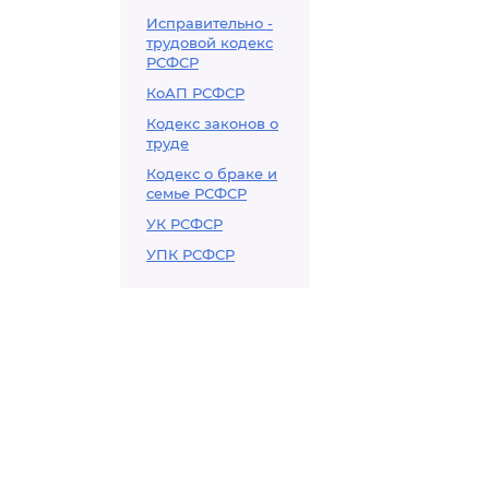
Исправительно -
трудовой кодекс
РСФСР
КоАП РСФСР
Кодекс законов о
труде
Кодекс о браке и
семье РСФСР
УК РСФСР
УПК РСФСР