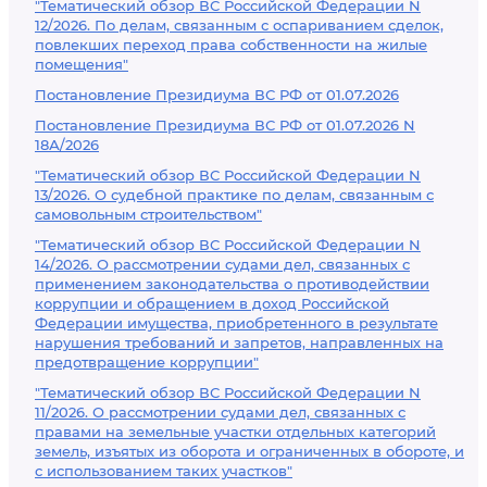
"Тематический обзор ВС Российской Федерации N
12/2026. По делам, связанным с оспариванием сделок,
повлекших переход права собственности на жилые
помещения"
Постановление Президиума ВС РФ от 01.07.2026
Постановление Президиума ВС РФ от 01.07.2026 N
18А/2026
"Тематический обзор ВС Российской Федерации N
13/2026. О судебной практике по делам, связанным с
самовольным строительством"
"Тематический обзор ВС Российской Федерации N
14/2026. О рассмотрении судами дел, связанных с
применением законодательства о противодействии
коррупции и обращением в доход Российской
Федерации имущества, приобретенного в результате
нарушения требований и запретов, направленных на
предотвращение коррупции"
"Тематический обзор ВС Российской Федерации N
11/2026. О рассмотрении судами дел, связанных с
правами на земельные участки отдельных категорий
земель, изъятых из оборота и ограниченных в обороте, и
с использованием таких участков"