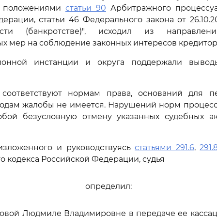
ь положениями
статьи 90
Арбитражного процессуа
ерации, статьи 46 Федерального закона от 26.10.2
ности (банкротстве)", исходил из направлен
х мер на соблюдение законных интересов кредитор
ионной инстанции и округа поддержали вывод
соответствуют нормам права, оснований для п
одам жалобы не имеется. Нарушений норм процесс
обой безусловную отмену указанных судебных ак
изложенного и руководствуясь
статьями 291.6
,
291.
о кодекса Российской Федерации, судья
определил:
нковой Людмиле Владимировне в передаче ее касса