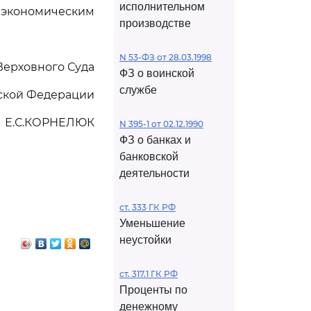
исполнительном
 экономическим
производстве
N 53-ФЗ от 28.03.1998
Верховного Суда
ФЗ о воинской
службе
ской Федерации
Е.С.КОРНЕЛЮК
N 395-1 от 02.12.1990
ФЗ о банках и
банковской
деятельности
ст. 333 ГК РФ
Уменьшение
неустойки
ст. 317.1 ГК РФ
Проценты по
денежному