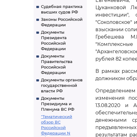
Евгеньевича, 
Судебная практика
Цуканковой Л
высших судов РФ
инвестиции", 
Законы Российской
"Соколовское" и
Федерации
взыскании солид
Документы
Гребешева М.
Президента
Российской
"Комплексные
Федерации
"Архангеловское
Документы
рублей 82 копее
Правительства
Российской
В рамках расс
Федерации
должником обра
Документы органов
государственной
Определением А
власти РФ
изменения пос
Документы
Президиума и
13.08.2020 и 
Пленума ВС РФ
обеспечитель
"Тематический
денежными с
обзор ВС
предъявленных 
Российской
Федерации N
результатам р