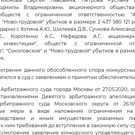
Тихонова Сергея Львовича, Петрова Руслана 
юдмилы Владимировны, акционерного общества
обществ с ограниченной ответственностью "Ар
 "Ново-трудовой" убытков в размере 2 437 580 121 р
арно с Хотина А.Ю., Шиляева Д.В., Сучкова Алексан
Е., Коротенко А.С., Нефедова А.Г., акционер
 инвестиции", обществ с ограниченной отв
", "Соколовское" и "Ново-трудовой" убытков в разме
к.
мотрения данного обособленного спора конкурсн
тился в суд с заявлением о принятии обеспечитель
рбитражного суда города Москвы от 27.05.2020, 
тановлениями Девятого арбитражного апелляци
Арбитражного суда Московского округа от 26.10
ные меры в виде наложения ограничения на
редствами и иным имуществом указанных ли
к ним требований до вступления в законную силу су
ассмотрения заявления конкурсного управляющего