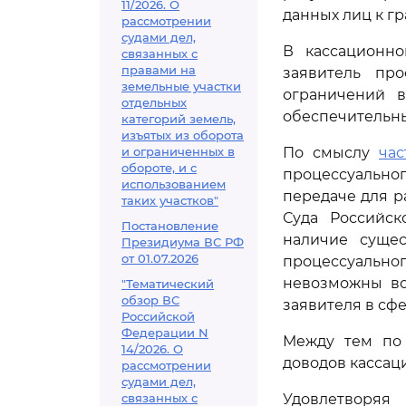
11/2026. О
данных лиц к г
рассмотрении
судами дел,
В кассационно
связанных с
правами на
заявитель пр
земельные участки
ограничений в
отдельных
обеспечительны
категорий земель,
изъятых из оборота
и ограниченных в
По смыслу
час
обороте, и с
процессуально
использованием
передаче для р
таких участков"
Суда Российс
Постановление
наличие суще
Президиума ВС РФ
от 01.07.2026
процессуально
невозможны во
"Тематический
обзор ВС
заявителя в сф
Российской
Федерации N
Между тем по 
14/2026. О
доводов кассац
рассмотрении
судами дел,
связанных с
Удовлетворяя