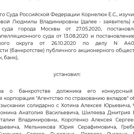
го Суда Российской Федерации Корнелюк Е.С., изуч
овой Людмилы Владимировны (далее - заявитель) 
суда города Москвы от 27.05.2020, постанов
пелляционного суда от 13.08.2020 и постановлен
кого округа от 26.10.2020 по делу N А40-
сти (банкротстве) публичного акционерного общест
, банк),
установил:
ла о банкротстве должника его конкурсный
я корпорация "Агентство по страхованию вкладов" об
взыскании солидарно с Хотина Алексея Юрьевича,
Фомина Анатолия Васильевича, Шиляева Дмитрия 
талии Владимировны, Коротенко Алексея Сергее
дьевича, Мельникова Юрия Серафимовича, Гре