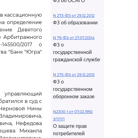
ФЗ об ОСАГО
ив кассационную
N 273-ФЗ от 29.12.2012
на определение
ФЗ об образовании
ление Девятого
ие Арбитражного
N 79-ФЗ от 27.07.2004
145500/2017 о
ФЗ о
ва "Банк "Югра"
государственной
гражданской службе
N 275-ФЗ от 29.12.2012
ФЗ о
государственном
 управляющий
оборонном заказе
ратился в суд с
 Черновой Нины
N2300-1 от 07.02.1992
Владимировича,
ЗППП
вича, Нефедова
О защите прав
бешева Михаила
потребителей