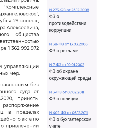
Владимировича,
 "Комплексные
N 273-ФЗ от 25.12.2008
хангеловское",
ФЗ о
убля 29 копеек.,
противодействии
дра Алексеевича,
коррупции
ного общества
етственностью
N 38-ФЗ от 13.03.2006
ре 1 362 992 972
ФЗ о рекламе
N 7-ФЗ от 10.01.2002
ый управляющий
ФЗ об охране
ных мер.
окружающей среды
оставленным без
онного суда от
N 3-ФЗ от 07.02.2011
.2020, приняты
ФЗ о полиции
 распоряжение
ц в пределах
N 402-ФЗ от 06.12.2011
дебного акта по
ФЗ о бухгалтерском
 о привлечении
учете