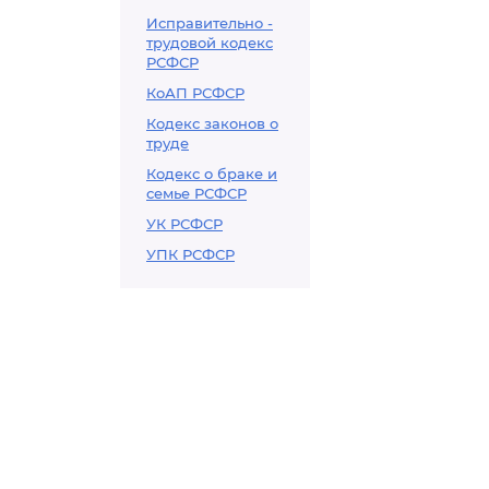
Исправительно -
трудовой кодекс
РСФСР
КоАП РСФСР
Кодекс законов о
труде
Кодекс о браке и
семье РСФСР
УК РСФСР
УПК РСФСР