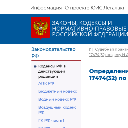
Информация
О проекте ЮИС Легалакт
ЗАКОНЫ, КОДЕКСЫ И
НОРМАТИВНО-ПРАВОВЫЕ 
РОССИЙСКОЙ ФЕДЕРАЦИ
Законодательство
|
Судебная практ
17474(32) по делу N
РФ
Кодексы РФ в
Определение
действующей
редакции
17474(32) п
АПК РФ
Бюджетный кодекс
Водный кодекс РФ
Воздушный кодекс
РФ
ГК РФ часть 1