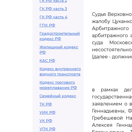
ГК РФ часть 2
ГК РФ часть 3
Судья Верховно
ГК РФ часть 4
жалобу Цуканк
ГПК РФ
Арбитражного 
Градостроительный
арбитражного а
кодекс РФ
суда Московс
Жилищный кодекс
несостоятельно
РФ
(далее - должник
КАС РФ
Кодекс внутреннего
водного транспорта
Кодекс торгового
мореплавания РФ
в рамках де
Семейный кодекс
государственна
заявлением о 
ТК РФ
Геннадьевны, 
УИК РФ
Гребешевой На
УК РФ
Алексея Генна
УПК РФ