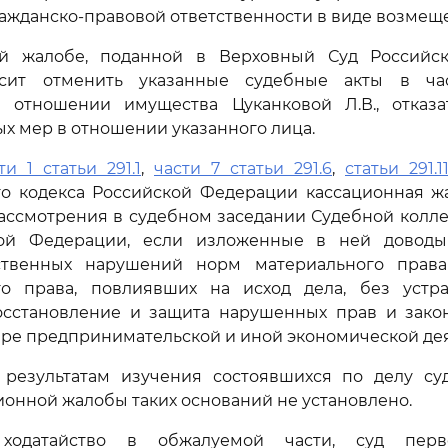
ражданско-правовой ответственности в виде возмещ
й жалобе, поданной в Верховный Суд Российс
осит отменить указанные судебные акты в ча
 отношении имущества Цуканковой Л.В., отказ
х мер в отношении указанного лица.
ти 1 статьи 291.1
,
части 7 статьи 291.6
,
статьи 291.1
го кодекса Российской Федерации кассационная ж
ассмотрения в судебном заседании Судебной колл
кой Федерации, если изложенные в ней доводы
ственных нарушений норм материального права
го права, повлиявших на исход дела, без устр
сстановление и защита нарушенных прав и зако
ере предпринимательской и иной экономической дея
результатам изучения состоявшихся по делу су
ионной жалобы таких оснований не установлено.
 ходатайство в обжалуемой части, суд перв