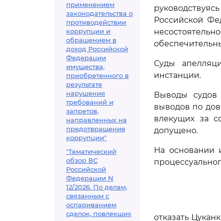
применением
руководствуяс
законодательства о
Российской Фед
противодействии
коррупции и
несостоятель
обращением в
обеспечительны
доход Российской
Федерации
Суды апелляц
имущества,
инстанции.
приобретенного в
результате
нарушения
Выводы судов 
требований и
выводов по дов
запретов,
влекущих за с
направленных на
предотвращение
допущено.
коррупции"
На основании 
"Тематический
обзор ВС
процессуальног
Российской
Федерации N
12/2026. По делам,
связанным с
оспариванием
сделок, повлекших
отказать Цука