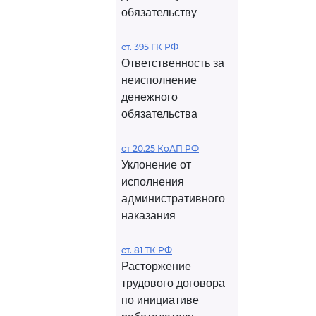
обязательству
ст. 395 ГК РФ
Ответственность за
неисполнение
денежного
обязательства
ст 20.25 КоАП РФ
Уклонение от
исполнения
административного
наказания
ст. 81 ТК РФ
Расторжение
трудового договора
по инициативе