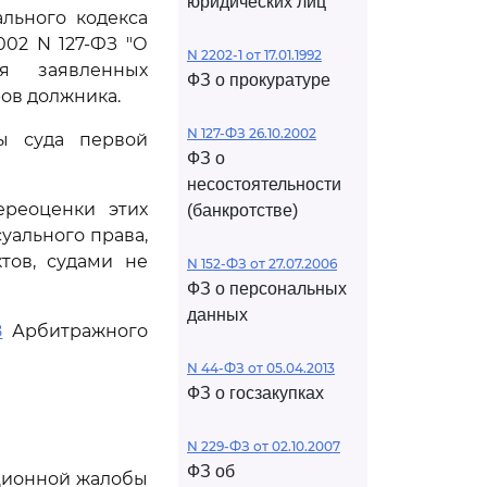
юридических лиц
льного кодекса
002 N 127-ФЗ "О
N 2202-1 от 17.01.1992
ия заявленных
ФЗ о прокуратуре
ов должника.
N 127-ФЗ 26.10.2002
ы суда первой
ФЗ о
несостоятельности
ереоценки этих
(банкротстве)
уального права,
тов, судами не
N 152-ФЗ от 27.07.2006
ФЗ о персональных
данных
8
Арбитражного
N 44-ФЗ от 05.04.2013
ФЗ о госзакупках
N 229-ФЗ от 02.10.2007
ФЗ об
ционной жалобы