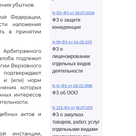
ения убытков.
N 135-ФЗ от 26.07.2006
кой Федерации,
ФЗ о защите
сти наложения
конкуренции
ать в принятии
N 99-ФЗ от 04.05.2011
ФЗ о
1
Арбитражного
лицензировании
алоба подлежит
отдельных видов
егии Верховного
деятельности
 подтверждают
 и (или) норм
N 14-ФЗ от 08.02.1998
анения которых
ФЗ об ООО
нных интересов
тельности.
N 223-ФЗ от 18.07.2011
дебных актов и
ФЗ о закупках
товаров, работ, услуг
отдельными видами
ой инстанции,