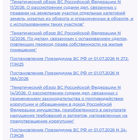
"Тематический обзор ВС Российской Федерации N
11/2026. О рассмотрении судами дел, связанных с
правами на земельные участки отдельных категорий
земель, изъятых из оборота и ограниченных в обороте, и
с использованием таких участков"
"Тематический обзор ВС Российской Федерации N
12/2026. По делам, связанным с оспариванием сделок,
повлекших переход права собственности на жилые
помещения"
Постановление Президиума ВС РФ от 01.07.2026 N 272-
ПЭК25
Постановление Президиума ВС РФ от 01.07.2026 N
18А/2026
"Тематический обзор ВС Российской Федерации N
14/2026. О рассмотрении судами дел, связанных с
применением законодательства о противодействии
коррупции и обращением в доход Российской
Федерации имущества, приобретенного в результате
нарушения требований и запретов, направленных на
предотвращение коррупции"
Постановление Президиума ВС РФ от 01.07.2026 N 24-
ПЭК26