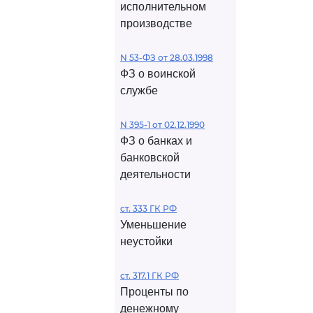
исполнительном
производстве
N 53-ФЗ от 28.03.1998
ФЗ о воинской
службе
N 395-1 от 02.12.1990
ФЗ о банках и
банковской
деятельности
ст. 333 ГК РФ
Уменьшение
неустойки
ст. 317.1 ГК РФ
Проценты по
денежному