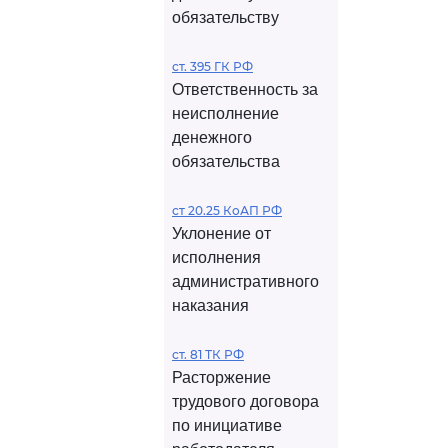
обязательству
ст. 395 ГК РФ
Ответственность за
неисполнение
денежного
обязательства
ст 20.25 КоАП РФ
Уклонение от
исполнения
административного
наказания
ст. 81 ТК РФ
Расторжение
трудового договора
по инициативе