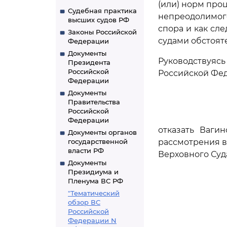
(или) норм про
Судебная практика
непреодолимог
высших судов РФ
спора и как с
Законы Российской
судами обстоят
Федерации
Документы
Руководствуя
Президента
Российской
Российской Фед
Федерации
Документы
Правительства
Российской
Федерации
отказать Ваги
Документы органов
государственной
рассмотрения в
власти РФ
Верховного Суд
Документы
Президиума и
Пленума ВС РФ
"Тематический
обзор ВС
Российской
Федерации N