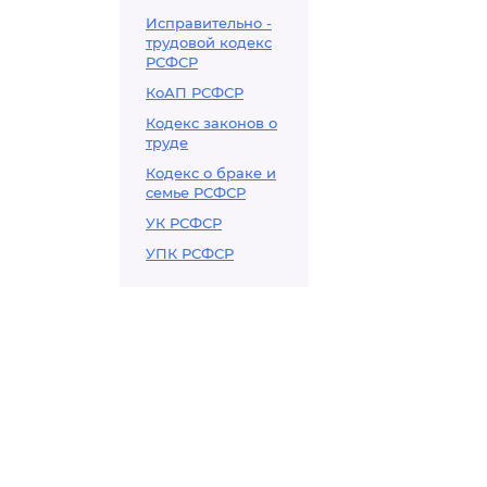
Исправительно -
трудовой кодекс
РСФСР
КоАП РСФСР
Кодекс законов о
труде
Кодекс о браке и
семье РСФСР
УК РСФСР
УПК РСФСР