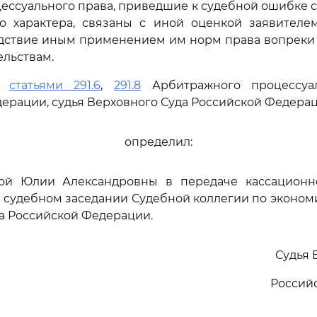
цессуального права, приведшие к судебной ошибке 
о характера, связаны с иной оценкой заявителем
ледствие иным применением им норм права вопреки
ельствам.
сь
статьями 291.6
,
291.8
Арбитражного процессуал
ерации, судья Верховного Суда Российской Федера
определил:
ной Юлии Александровны в передаче кассацион
 судебном заседании Судебной коллегии по эконо
а Российской Федерации.
Судья 
Россий