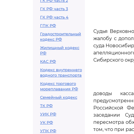
ГК РФ часть 2
ГК РФ часть 3
ГК РФ часть 4
ГПК РФ
Судья Верховно
Градостроительный
жалобу с допо
кодекс РФ
суда Новосибир
Жилищный кодекс
апелляционного
РФ
Сибирского окру
КАС РФ
Кодекс внутреннего
водного транспорта
Кодекс торгового
мореплавания РФ
доводы касс
Семейный кодекс
предусмотрен
ТК РФ
Российской Фе
УИК РФ
заседании Су
пересмотра обж
УК РФ
том, что при р
УПК РФ