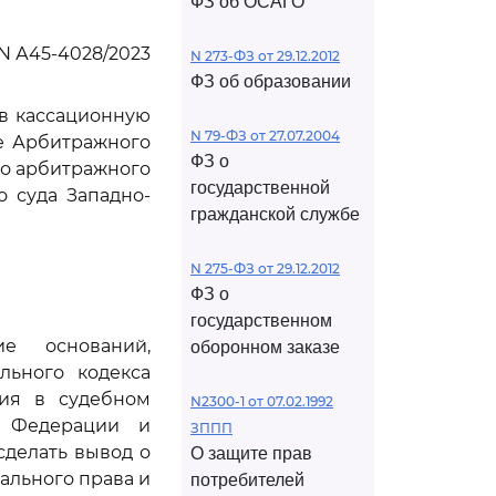
ФЗ об ОСАГО
N А45-4028/2023
N 273-ФЗ от 29.12.2012
ФЗ об образовании
ив кассационную
N 79-ФЗ от 27.07.2004
е Арбитражного
ФЗ о
го арбитражного
государственной
о суда Западно-
гражданской службе
N 275-ФЗ от 29.12.2012
ФЗ о
государственном
е оснований,
оборонном заказе
льного кодекса
ния в судебном
N2300-1 от 07.02.1992
й Федерации и
ЗППП
сделать вывод о
О защите прав
ального права и
потребителей