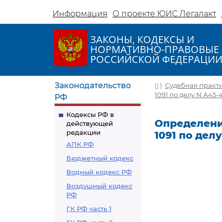
Информация
О проекте ЮИС Легалакт
ЗАКОНЫ, КОДЕКСЫ И
НОРМАТИВНО-ПРАВОВЫЕ 
РОССИЙСКОЙ ФЕДЕРАЦИ
Законодательство
|
Судебная практ
1091 по делу N А45-
РФ
Кодексы РФ в
Определение
действующей
редакции
1091 по дел
АПК РФ
Бюджетный кодекс
Водный кодекс РФ
Воздушный кодекс
РФ
ГК РФ часть 1