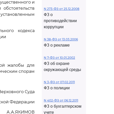
существенного и
 обстоятельств
N 273-ФЗ от 25.12.2008
 установленным
ФЗ о
противодействии
коррупции
ьного кодекса
ции
N 38-ФЗ от 13.03.2006
ФЗ о рекламе
N 7-ФЗ от 10.01.2002
ФЗ об охране
ной жалобы для
окружающей среды
мическим спорам
N 3-ФЗ от 07.02.2011
ФЗ о полиции
Верховного Суда
N 402-ФЗ от 06.12.2011
ской Федерации
ФЗ о бухгалтерском
А.А.ЯКИМОВ
учете